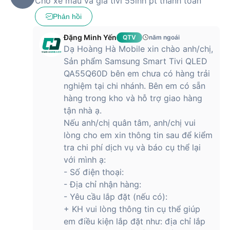
Cho xe mau và gia tivi 55inh pt thanh toán
Phản hồi
Đặng Minh Yến
QTV
năm ngoái
Dạ Hoàng Hà Mobile xin chào anh/chị,
Sản phẩm Samsung Smart Tivi QLED
QA55Q60D bên em chưa có hàng trải
nghiệm tại chi nhánh. Bên em có sẵn
hàng trong kho và hỗ trợ giao hàng
tận nhà ạ.
Nếu anh/chị quân tâm, anh/chị vui
lòng cho em xin thông tin sau để kiểm
tra chi phí dịch vụ và báo cụ thể lại
với mình ạ:
- Số điện thoại:
- Địa chỉ nhận hàng:
- Yêu cầu lắp đặt (nếu có):
+ KH vui lòng thông tin cụ thể giúp
em điều kiện lắp đặt như: địa chỉ lắp