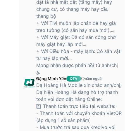
đặt là nhà mặt đất (tầng mấy) hay
chung cư, có thang máy hay cầu
thang bộ
+ Với Tivi muốn lắp chân đế hay giá
treo tường (có sẵn hay mua mới),...
+ Với Máy giặt: Đã có sẵn cổng chờ
máy giặt hay lắp mới...
+ Với Điều hòa - máy lạnh: Có sẵn vật
tư hay lắp mới...
Mong nhận được phản hồi từ anh/chị
ạ.
Đặng Minh Yến
QTV
năm ngoái
Dạ Hoàng Hà Mobile xin chào anh/chị,
Dạ hiện Hoàng Hà đang hỗ trợ thanh
toán với đơn đặt hàng Online:
1️⃣ Thanh toán trực tiếp tại website:
- Thanh toán với chuyển khoản VietQR
(áp dụng 1 số sản phẩm)
- Mua trước trả sau qua Kredivo với