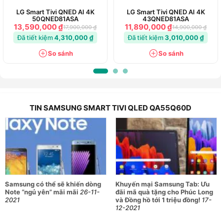
LG Smart Tivi QNED AI 4K
LG Smart Tivi QNED AI 4K
50QNED81ASA
43QNED81ASA
13,590,000 ₫
11,890,000 ₫
17,900,000 ₫
14,900,000 ₫
Đã tiết kiệm
4,310,000 ₫
Đã tiết kiệm
3,010,000 ₫
So sánh
So sánh
TIN SAMSUNG SMART TIVI QLED QA55Q60D
Samsung có thể sẽ khiến dòng
Khuyến mại Samsung Tab: Ưu
Note “ngủ yên” mãi mãi
26-11-
đãi mã quà tặng cho Phúc Long
2021
và Đồng hồ tới 1 triệu đồng!
17-
12-2021