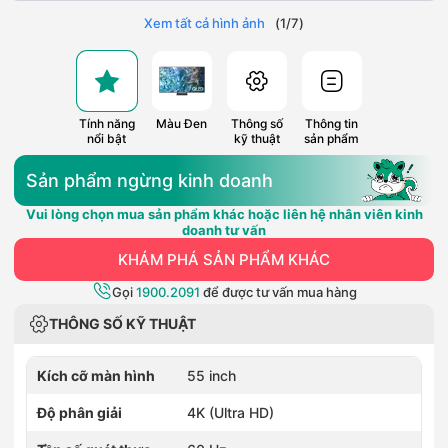
Xem tất cả hình ảnh
(
1
/
7
)
Tính năng
Màu Đen
Thông số
Thông tin
nổi bật
kỹ thuật
sản phẩm
Sản phẩm ngừng kinh doanh
Vui lòng chọn mua sản phẩm khác hoặc liên hệ nhân viên kinh
doanh tư vấn
KHÁM PHÁ SẢN PHẨM KHÁC
Gọi
1900.2091
để được tư vấn mua hàng
THÔNG SỐ KỸ THUẬT
Kích cỡ màn hình
55 inch
Độ phân giải
4K (Ultra HD)