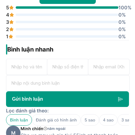
5
100%
4
0%
3
0%
2
0%
1
0%
Bình luận nhanh
Gửi bình luận
Lọc đánh giá theo:
Bình luận
Đánh giá có hình ảnh
5 sao
4 sao
3 sao
Minh chiến
năm ngoái
M