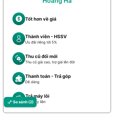
Hoàng Hà
Tốt hơn về giá
Thành viên - HSSV
Ưu đãi riêng tới 5%
Thu cũ đổi mới
Thu cũ giá cao, trợ giá lên đời
Thanh toán - Trả góp
Dễ dàng
Trả máy lỗi
So sánh
(2)
Đổi máy liền