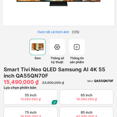
Xem tất cả hình ảnh
(
1
/
5
)
Đen
Thông số
Thông tin
kỹ thuật
sản phẩm
Smart Tivi Neo QLED Samsung AI 4K 55
inch QA55QN70F
15,490,000 ₫
QA55QN70F
SKU:
23,900,000 ₫
Lựa chọn phiên bản
55 inch
65 inch
15.490.000 ₫
18.390.000 ₫
75 inch
85 inch
26.890.000 ₫
40.990.000 ₫