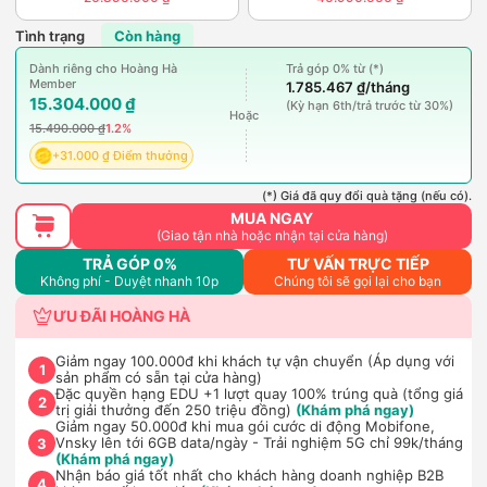
Tình trạng
Còn hàng
Dành riêng cho Hoàng Hà
Trả góp 0% từ (*)
Member
1.785.467 ₫/tháng
15.304.000 ₫
(Kỳ hạn 6th/trả trước từ 30%)
Hoặc
15.490.000 ₫
1.2%
+31.000 ₫ Điểm thưởng
(*) Giá đã quy đổi quà tặng (nếu có).
MUA NGAY
(Giao tận nhà hoặc nhận tại cửa hàng)
TRẢ GÓP 0%
TƯ VẤN TRỰC TIẾP
Không phí - Duyệt nhanh 10p
Chúng tôi sẽ gọi lại cho bạn
ƯU ĐÃI HOÀNG HÀ
Giảm ngay 100.000đ khi khách tự vận chuyển (Áp dụng với
1
sản phẩm có sẵn tại cửa hàng)
Đặc quyền hạng EDU +1 lượt quay 100% trúng quà (tổng giá
2
trị giải thưởng đến 250 triệu đồng)
(Khám phá ngay)
Giảm ngay 50.000đ khi mua gói cước di động Mobifone,
Vnsky lên tới 6GB data/ngày - Trải nghiệm 5G chỉ 99k/tháng
3
(Khám phá ngay)
Nhận báo giá tốt nhất cho khách hàng doanh nghiệp B2B
4