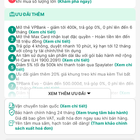
khi mua số lượng lớn
(Khám phá ngay)
ƯU ĐÃI THÊM
Mở thẻ VPBank - giảm tới 400k, trả góp 0%, 0 phí lên đến 6
1
tháng
(Xem chi tiết)
Mở thẻ Max Card nhận loạt đặc quyền - Hoàn tiền lên đến
2
18 triệu đồng
(Xem chi tiết)
Trả góp 4 không, duyệt nhanh 10 phút, kỳ hạn tới 12 tháng
3
với công ty tài chính/thẻ tín dụng
An tâm sử dụng sản phẩm dài lâu với gói bảo hành mở rộng
4
H-Care (LH 1900.2091)
(Xem chi tiết)
Giảm 5% tối đa 500k khi thanh toán qua Spaylater
(Xem chi
5
tiết)
Ưu đãi giảm thêm 20% giá khung treo khi mua kèm Tivi bất
6
kì
TPBank Evo - Giảm đến 500.000đ, trả góp 0%, 0 phí lên đến
7
6 tháng
(Xem chi tiết)
Giảm tới 500.000đ khi thanh toán qua Homepaylater
(Xem
XEM THÊM ƯU ĐÃI
8
chi tiết)
Vận chuyển toàn quốc
(Xem chi tiết)
Bảo hành chính hãng 24 tháng
(Xem trung tâm bảo hành)
Giá đã bao gồm VAT, xuất hóa đơn ngay sau khi bán hàng.
Yên tâm mua sắm, hạch toán dễ dàng!
(Tham khảo chính
sách xuất hoá đơn)