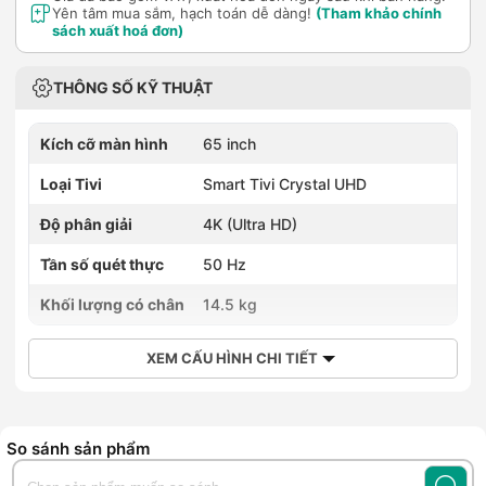
Yên tâm mua sắm, hạch toán dễ dàng!
(Tham khảo chính
sách xuất hoá đơn)
THÔNG SỐ KỸ THUẬT
Kích cỡ màn hình
65 inch
Loại Tivi
Smart Tivi Crystal UHD
Độ phân giải
4K (Ultra HD)
Tần số quét thực
50 Hz
Khối lượng có chân
14.5 kg
XEM CẤU HÌNH CHI TIẾT
So sánh sản phẩm