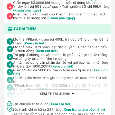
Giảm ngay 50.000đ khi mua gói cước di động Mobifone,
Vnsky lên tới 6GB data/ngày - Trải nghiệm 5G chỉ 99k/tháng
3
(Khám phá ngay)
Nhận báo giá tốt nhất cho khách hàng doanh nghiệp B2B
4
khi mua số lượng lớn
(Khám phá ngay)
ƯU ĐÃI THÊM
Mở thẻ VPBank - giảm tới 400k, trả góp 0%, 0 phí lên đến 6
1
tháng
(Xem chi tiết)
Mở thẻ Max Card nhận loạt đặc quyền - Hoàn tiền lên đến
2
18 triệu đồng
(Xem chi tiết)
Trả góp 4 không, duyệt nhanh 10 phút, kỳ hạn tới 12 tháng
3
với công ty tài chính/thẻ tín dụng
An tâm sử dụng sản phẩm dài lâu với gói bảo hành mở rộng
4
H-Care (LH 1900.2091)
(Xem chi tiết)
Giảm 5% tối đa 500k khi thanh toán qua Spaylater
(Xem chi
5
tiết)
Ưu đãi giảm thêm 20% giá khung treo khi mua kèm Tivi bất
6
kì
TPBank Evo - Giảm đến 500.000đ, trả góp 0%, 0 phí lên đến
7
6 tháng
(Xem chi tiết)
Giảm tới 500.000đ khi thanh toán qua Homepaylater
(Xem
XEM THÊM ƯU ĐÃI
8
chi tiết)
Vận chuyển toàn quốc
(Xem chi tiết)
Bảo hành chính hãng 24 tháng
(Xem trung tâm bảo hành)
Giá đã bao gồm VAT, xuất hóa đơn ngay sau khi bán hàng.