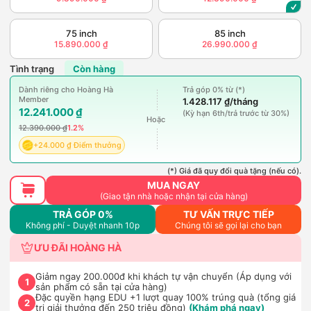
75 inch
85 inch
15.890.000 ₫
26.990.000 ₫
Tình trạng
Còn hàng
Dành riêng cho Hoàng Hà
Trả góp 0% từ (*)
Member
1.428.117 ₫/tháng
12.241.000 ₫
(Kỳ hạn 6th/trả trước từ 30%)
Hoặc
12.390.000 ₫
1.2%
+24.000 ₫ Điểm thưởng
(*) Giá đã quy đổi quà tặng (nếu có).
MUA NGAY
(Giao tận nhà hoặc nhận tại cửa hàng)
TRẢ GÓP 0%
TƯ VẤN TRỰC TIẾP
Không phí - Duyệt nhanh 10p
Chúng tôi sẽ gọi lại cho bạn
ƯU ĐÃI HOÀNG HÀ
Giảm ngay 200.000đ khi khách tự vận chuyển (Áp dụng với
1
sản phẩm có sẵn tại cửa hàng)
Đặc quyền hạng EDU +1 lượt quay 100% trúng quà (tổng giá
2
trị giải thưởng đến 250 triệu đồng)
(Khám phá ngay)