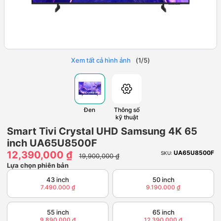
Xem tất cả hình ảnh
(
1
/
5
)
Đen
Thông số
kỹ thuật
Smart Tivi Crystal UHD Samsung 4K 65
inch UA65U8500F
12,390,000 ₫
UA65U8500F
SKU:
19,900,000 ₫
Lựa chọn phiên bản
43 inch
50 inch
7.490.000 ₫
9.190.000 ₫
55 inch
65 inch
9.890.000 ₫
12.390.000 ₫