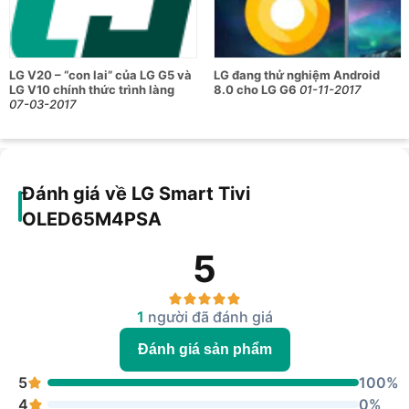
LG V20 – “con lai” của LG G5 và
LG đang thử nghiệm Android
LG V10 chính thức trình làng
8.0 cho LG G6
01-11-2017
07-03-2017
Đánh giá về LG Smart Tivi
OLED65M4PSA
5
1
người đã đánh giá
Đánh giá sản phẩm
5
100%
4
0%