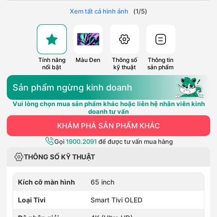
Xem tất cả hình ảnh
(
1
/
5
)
Tính năng
Màu Đen
Thông số
Thông tin
nổi bật
kỹ thuật
sản phẩm
Sản phẩm ngừng kinh doanh
Vui lòng chọn mua sản phẩm khác hoặc liên hệ nhân viên kinh
doanh tư vấn
KHÁM PHÁ SẢN PHẨM KHÁC
Gọi
1900.2091
để được tư vấn mua hàng
THÔNG SỐ KỸ THUẬT
Kích cỡ màn hình
65 inch
Loại Tivi
Smart Tivi OLED