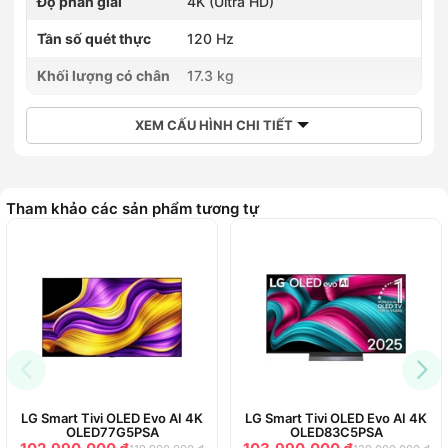
Độ phân giải
4K (Ultra HD)
Tần số quét thực
120 Hz
Khối lượng có chân
17.3 kg
XEM CẤU HÌNH CHI TIẾT
Tham khảo các sản phẩm tương tự
LG Smart Tivi OLED Evo AI 4K
LG Smart Tivi OLED Evo AI 4K
OLED77G5PSA
OLED83C5PSA