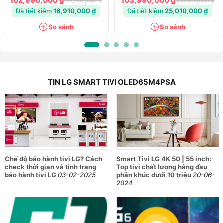
102,990,000 ₫
103,990,000 ₫
119,900,000 ₫
129,000,000 ₫
Đã tiết kiệm
16,910,000 ₫
Đã tiết kiệm
25,010,000 ₫
So sánh
So sánh
TIN LG SMART TIVI OLED65M4PSA
Chế độ bảo hành tivi LG? Cách
Smart Tivi LG 4K 50 | 55 inch:
check thời gian và tình trạng
Top tivi chất lượng hàng đầu
bảo hành tivi LG
03-02-2025
phân khúc dưới 10 triệu
20-06-
2024