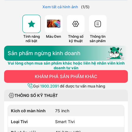
Xem tất cả hình ảnh
(
1
/
5
)
Tính năng
Màu Đen
Thông số
Thông tin
nổi bật
kỹ thuật
sản phẩm
Sản phẩm ngừng kinh doanh
Vui lòng chọn mua sản phẩm khác hoặc liên hệ nhân viên kinh
doanh tư vấn
KHÁM PHÁ SẢN PHẨM KHÁC
Gọi
1900.2091
để được tư vấn mua hàng
THÔNG SỐ KỸ THUẬT
Kích cỡ màn hình
75 inch
Loại Tivi
Smart Tivi