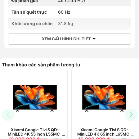
Độ phân giải
4K (Ultra HD)
Tần số quét thực
60 Hz
Khối lượng có chân
31.8 kg
XEM CẤU HÌNH CHI TIẾT
Tham khảo các sản phẩm tương tự
Xiaomi Google Tivi S QD-
Xiaomi Google Tivi S QD-
MiniLED 4K 55 inch L55MC-
MiniLED 4K 65 inch L65MC-
SSEA
SSEA