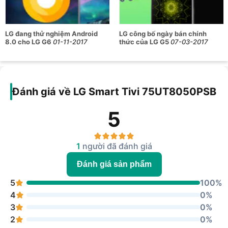
LG đang thử nghiệm Android
LG công bố ngày bán chính
8.0 cho LG G6
01-11-2017
thức của LG G5
07-03-2017
Đánh giá về LG Smart Tivi 75UT8050PSB
5
1
người đã đánh giá
Đánh giá sản phẩm
5
100%
4
0%
3
0%
2
0%