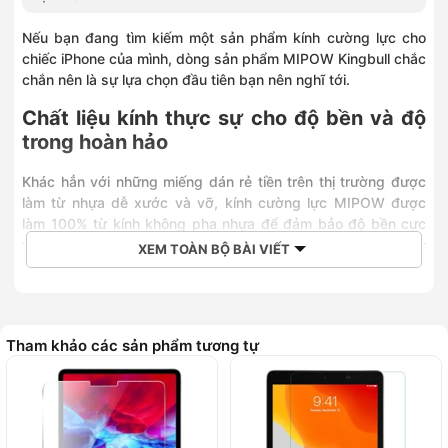
Nếu bạn đang tìm kiếm một sản phẩm kính cường lực cho
chiếc iPhone của mình, dòng sản phẩm MIPOW Kingbull chắc
chắn nên là sự lựa chọn đầu tiên bạn nên nghĩ tới.
Chất liệu kính thực sự cho độ bền và độ
trong hoàn hảo
Khác hẳn với những miếng dán rẻ tiền trên thị trường được
làm từ nhựa dễ xước và vỡ, kính cường lực MIPOW được
làm 100% từ kính không pha nhựa để đảm bảo độ bền cực
tốt. Độ cứng 9H cũng giúp miếng dán tới từ thương hiệu
XEM TOÀN BỘ BÀI VIẾT
MIPOW không dễ bị trầy khi tiếp xúc với những vật dụng
thường ngày như chìa khoá hay đồng xu.
Tham khảo các sản phẩm tương tự