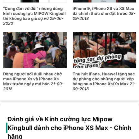
khả năng hiển thị của màn hình, đồng thời cũng giúp máy
“Cung đàn vỡ đôi” nhưng dùng
iPhone 9, iPhone XS và XS Max
luôn trông sạch đẹp.
kính cường lực MIPOW Kingbull
đã chính thức cho đặt trước
08-
thì không bao giờ sợ vỡ
29-06-
09-2018
MIPOW đã trang bị cho sản phẩm của mình khả năng lọc tia
2020
cực tím từ màn hình, giúp bảo vệ mắt khỏi bức xạ độc hại,
nhất là khi sử dụng vào ban đêm.
Siêu mỏng, hoàn thiện 3D mượt mà
Dòng người nối đuôi nhau chờ
Thu hút iFans, Huawei tặng sạc
mua iPhone Xs và iPhone Xs
dự phòng cho những người xếp
Max trước ngày mở bán
21-09-
hàng mua iPhone Xs/Xs Max
21-
2018
09-2018
Đánh giá về Kính cường lực Mipow
Kingbull dành cho iPhone XS Max - Chính
hãng