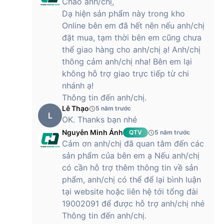
Chào anh/chị,
Dạ hiện sản phẩm này trong kho
Online bên em đã hết nên nếu anh/chị
đặt mua, tạm thời bên em cũng chưa
thể giao hàng cho anh/chị ạ! Anh/chị
thông cảm anh/chị nha! Bên em lại
không hỗ trợ giao trực tiếp từ chi
nhánh ạ!
Thông tin đến anh/chị.
Lê Thạo
5 năm trước
L
OK. Thanks bạn nhé
Nguyễn Minh Ánh
QTV
5 năm trước
Cảm ơn anh/chị đã quan tâm đến các
sản phẩm của bên em ạ Nếu anh/chị
có cần hỗ trợ thêm thông tin về sản
phẩm, anh/chị có thể để lại bình luận
tại website hoặc liên hệ tới tổng đài
19002091 để được hỗ trợ anh/chị nhé
Thông tin đến anh/chị.