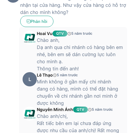
nhận tại cửa hàng. Như vậy cửa hàng có hỗ trợ
iPhone 7 Plus | iPhone 8 Plus
dán cho mình không?
Hãy click ngay vào nút đặt hàng hoặc tới cửa hàng Hoàng
Phản hồi
Hà Mobile gần nhất để được hỗ trợ tận tình nha!
Hoai Vu
QTV
5 năm trước
Chào anh,
Dạ anh qua chi nhánh có hàng bên em
nhé, bên em sẽ dán cường lực luôn
cho mình ạ.
Thông tin đến anh!
Lê Thạo
5 năm trước
L
Mình không ở gần mấy chi nhánh
đang có hàng, mình có thể đặt hàng
chuyển về chi nhánh gần nơi minh ở
được không
Nguyễn Minh Ánh
QTV
5 năm trước
Chào anh/chị,
Rất tiếc bên em lại chưa đáp ứng
được nhu cầu của anh/chị! Rất mong