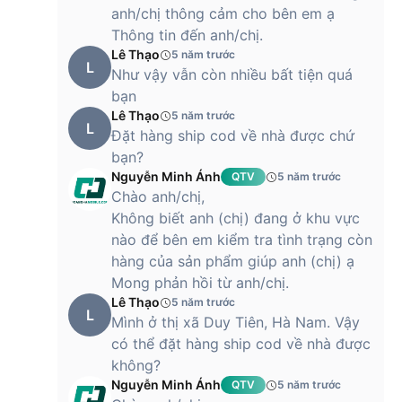
anh/chị thông cảm cho bên em ạ
Thông tin đến anh/chị.
Lê Thạo
5 năm trước
L
Như vậy vẫn còn nhiều bất tiện quá
bạn
Lê Thạo
5 năm trước
L
Đặt hàng ship cod về nhà được chứ
bạn?
Nguyễn Minh Ánh
QTV
5 năm trước
Chào anh/chị,
Không biết anh (chị) đang ở khu vực
nào để bên em kiểm tra tình trạng còn
hàng của sản phẩm giúp anh (chị) ạ
Mong phản hồi từ anh/chị.
Lê Thạo
5 năm trước
L
Mình ở thị xã Duy Tiên, Hà Nam. Vậy
có thể đặt hàng ship cod về nhà được
không?
Nguyễn Minh Ánh
QTV
5 năm trước