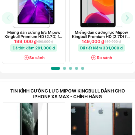
Miếng dán cường lực Mipow
Miếng dán cường lực Mipow
Kingbull Premium HD (2.7D) for
Kingbull Premium HD (2.7D) for
iPad Pro (11 inch)
iPad 10.2 inch
199,000 ₫
149,000 ₫
490,000 ₫
480,000 ₫
Đã tiết kiệm
291,000 ₫
Đã tiết kiệm
331,000 ₫
So sánh
So sánh
Kính cường lực MIPOW cũng có độ trong suốt hoàn hảo giúp
TIN KÍNH CƯỜNG LỰC MIPOW KINGBULL DÀNH CHO
mọi nội dung hiện thị rực rỡ và sắc nét nhất có thể.
IPHONE XS MAX - CHÍNH HÃNG
Chống bám vân tay và bảo vệ mắt
Mặc dù không được hoàn thiện với một lớp nhám chống bám
vân tay, miếng dán MIPOW vẫn sở hữu khả năng chống bám
dấu vân tay khá tối ưu. Điều này giúp bảo toàn được được