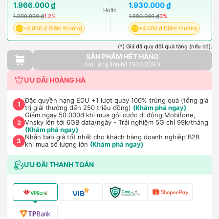
1.966.000 ₫
1.930.000 ₫
Hoặc
1.990.000 ₫
1.2%
1.990.000 ₫
3%
+4.000 ₫ Điểm thưởng
+4.000 ₫ Điểm thưởng
(*) Giá đã quy đổi quà tặng (nếu có).
SẢN PHẨM HẾT HÀNG
(Vui lòng liên hệ 1900.2091)
ƯU ĐÃI HOÀNG HÀ
Đặc quyền hạng EDU +1 lượt quay 100% trúng quà (tổng giá
1
trị giải thưởng đến 250 triệu đồng)
(Khám phá ngay)
Giảm ngay 50.000đ khi mua gói cước di động Mobifone,
Vnsky lên tới 6GB data/ngày - Trải nghiệm 5G chỉ 99k/tháng
2
(Khám phá ngay)
Nhận báo giá tốt nhất cho khách hàng doanh nghiệp B2B
3
khi mua số lượng lớn
(Khám phá ngay)
ƯU ĐÃI THANH TOÁN