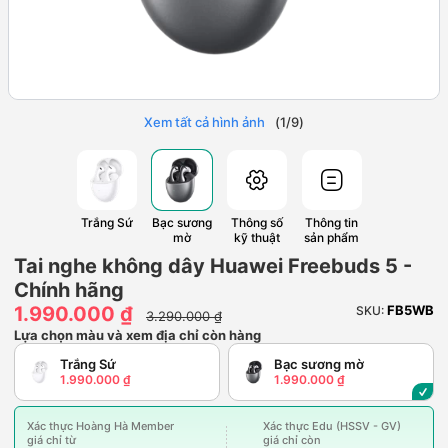
Xem tất cả hình ảnh
(
1
/
9
)
Trắng Sứ
Bạc sương
Thông số
Thông tin
mờ
kỹ thuật
sản phẩm
Tai nghe không dây Huawei Freebuds 5 -
Chính hãng
1.990.000 ₫
FB5WB
SKU:
3.290.000 ₫
Lựa chọn màu và xem địa chỉ còn hàng
Trắng Sứ
Bạc sương mờ
1.990.000 ₫
1.990.000 ₫
Xác thực Hoàng Hà Member
Xác thực Edu (HSSV - GV)
giá chỉ từ
giá chỉ còn