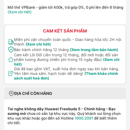
Mở thẻ VPBank - giảm tới 400k, trả góp 0%, 0 phí lên đến 6 tháng
(Xem chi tiết)
CAM KẾT SẢN PHẨM
Miễn phí vận chuyển toàn quốc - Giao hàng hỏa tốc 2H nội
thành
(Xem chi tiết)
Bảo hành chính hãng 12 tháng
(Xem trung tâm bảo hành)
Cam kết Lỗi Đổi Liền trong 12 tháng, đổi mới hoặc đổi sản
phẩm tương đương (miễn phí trong 15 ngày đầu)
(Xem chi
tiết)
Giá đã bao gồm VAT, xuất hóa đơn ngay sau khi bán hàng.
Yên tâm mua sắm, hạch toán dễ dàng!
(Tham khảo chính
sách xuất hoá đơn)
ĐỊA CHỈ CÒN HÀNG
Tai nghe không dây Huawei Freebuds 5 - Chính hãng
- Bạc
sương mờ
chưa có sẵn tại khu vực này. Quý khách vui lòng chọn
khu vực khác hoặc gọi đến số Hotline
1900.2091
để biết thêm
chi tiết.