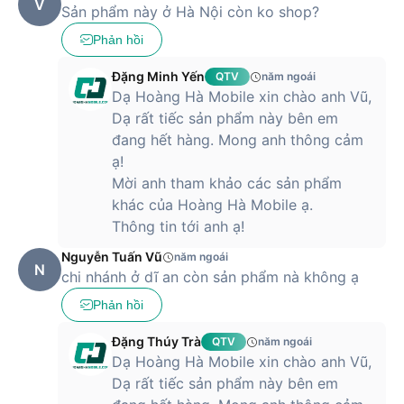
V
Sản phẩm này ở Hà Nội còn ko shop?
ứng của tai nghe.
Phản hồi
Sản phẩm dễ dàng kết nối với các sản phẩm Android, iOS và
Windows, giúp bạn nghe nhạc, xem phim trên laptop, tablet.
Đặng Minh Yến
QTV
năm ngoái
Thiết kế thân thiện cùng hàng loạt các công năng tuyệt vời
Dạ Hoàng Hà Mobile xin chào anh Vũ,
giúp biến tai nghe không dây Huawei Freebuds 5 mới trở
Dạ rất tiếc sản phẩm này bên em
thành trợ thủ đắc lực với người dùng. Để sở hữu chiếc tai
đang hết hàng. Mong anh thông cảm
nghe tuyệt vời hãy đến ngay Hoàng Hà Mobile để nhận được
ạ!
nhiều ưu đãi và khuyến mãi nhất nhé.
Mời anh tham khảo các sản phẩm
khác của Hoàng Hà Mobile ạ.
Thông tin tới anh ạ!
Nguyễn Tuấn Vũ
năm ngoái
N
chi nhánh ở dĩ an còn sản phẩm nà không ạ
Phản hồi
Đặng Thúy Trà
QTV
năm ngoái
Dạ Hoàng Hà Mobile xin chào anh Vũ,
Dạ rất tiếc sản phẩm này bên em