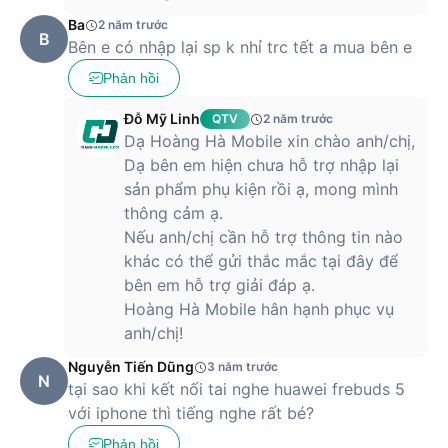
Ba
2 năm trước
B
Bên e có nhập lại sp k nhỉ trc tết a mua bên e
Phản hồi
Đỗ Mỹ Linh
QTV
2 năm trước
Dạ Hoàng Hà Mobile xin chào anh/chị,
Dạ bên em hiện chưa hỗ trợ nhập lại
sản phẩm phụ kiện rồi ạ, mong mình
thông cảm ạ.
Nếu anh/chị cần hỗ trợ thông tin nào
khác có thể gửi thắc mắc tại đây để
bên em hỗ trợ giải đáp ạ.
Hoàng Hà Mobile hân hạnh phục vụ
anh/chị!
Nguyễn Tiến Dũng
3 năm trước
N
tại sao khi kết nối tai nghe huawei frebuds 5
với iphone thì tiếng nghe rất bé?
Phản hồi