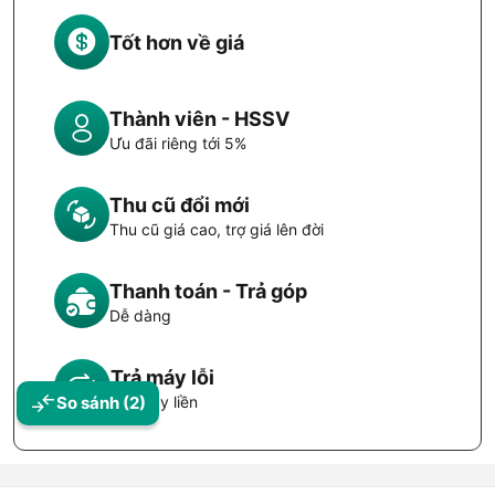
Tốt hơn về giá
Thành viên - HSSV
Ưu đãi riêng tới 5%
Thu cũ đổi mới
Thu cũ giá cao, trợ giá lên đời
Thanh toán - Trả góp
Dễ dàng
Trả máy lỗi
So sánh
(2)
Đổi máy liền