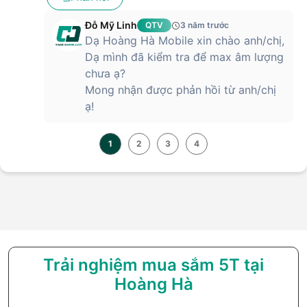
Đỗ Mỹ Linh
QTV
3 năm trước
Dạ Hoàng Hà Mobile xin chào anh/chị,
Dạ mình đã kiểm tra để max âm lượng
chưa ạ?
Mong nhận được phản hồi từ anh/chị
ạ!
1
2
3
4
Trải nghiệm mua sắm 5T tại
Hoàng Hà