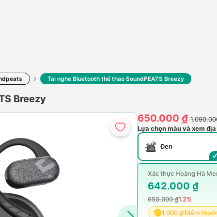
ndpeats
Tai nghe Bluetooth thể thao SoundPEATS Breezy
ATS Breezy
650.000 ₫
1.090.00
Lựa chọn màu và xem địa
Đen
Xác thực Hoàng Hà Mem
642.000 ₫
650.000 ₫
1.2%
1.000 ₫ Điểm thưở