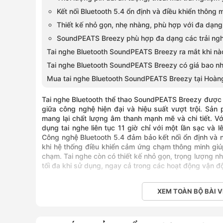
Kết nối Bluetooth 5.4 ổn định và điều khiển thông m
Thiết kế nhỏ gọn, nhẹ nhàng, phù hợp với đa dạng
SoundPEATS Breezy phù hợp đa dạng các trải nghiệ
Tai nghe Bluetooth SoundPEATS Breezy ra mắt khi nà
Tai nghe Bluetooth SoundPEATS Breezy có giá bao nh
Mua tai nghe Bluetooth SoundPEATS Breezy tại Hoàn
Tai nghe Bluetooth thể thao SoundPEATS Breezy được t
giữa công nghệ hiện đại và hiệu suất vượt trội. Sản
mang lại chất lượng âm thanh mạnh mẽ và chi tiết. Vớ
dụng tai nghe liên tục 11 giờ chỉ với một lần sạc và
Công nghệ Bluetooth 5.4 đảm bảo kết nối ổn định và nh
khi hệ thống điều khiển cảm ứng chạm thông minh giú
chạm. Tai nghe còn có thiết kế nhỏ gọn, trọng lượng nh
tối đa khi sử dụng, ngay cả trong các hoạt động vận 
XEM TOÀN BỘ BÀI V
Đánh giá chi tiết tính năng nổi bật củ
SoundPEATS Breezy