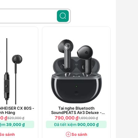
NHEISER CX 80S -
Tai nghe Bluetooth
nh Hãng
SoundPEATS Air3 Deluxe -
Chính Hãng
0 ₫
790,000 ₫
629,000 ₫
1,690,000 ₫
kiệm
39,000 ₫
Đã tiết kiệm
900,000 ₫
So sánh
So sánh