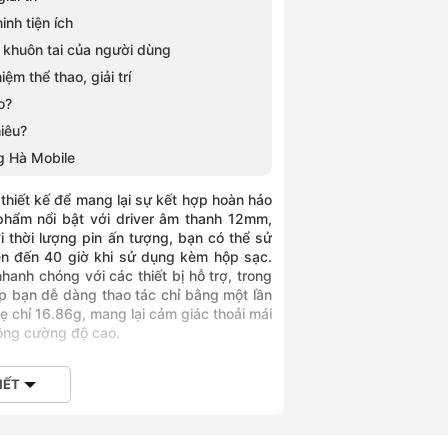
inh tiện ích
 khuôn tai của người dùng
m thể thao, giải trí
o?
iêu?
g Hà Mobile
hiết kế để mang lại sự kết hợp hoàn hảo
 phẩm nổi bật với driver âm thanh 12mm,
i thời lượng pin ấn tượng, bạn có thể sử
 lên đến 40 giờ khi sử dụng kèm hộp sạc.
anh chóng với các thiết bị hỗ trợ, trong
p bạn dễ dàng thao tác chỉ bằng một lần
ẹ chỉ 16.86g, mang lại cảm giác thoải mái
động cường độ cao.
IẾT
a tai nghe Bluetooth thể thao