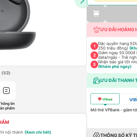
ƯU ĐÃI HOÀNG 
Đặc quyền hạng EDU 
1
250 triệu đồng)
(Kh
Giảm ngay 50.000đ k
2
data/ngày - Trải ng
Nhận báo giá tốt nh
3
(Khám phá ngay)
(
1
/
2
)
ƯU ĐÃI THANH 
Thông tin
sản phẩm
Mở thẻ VPBank - giảm tới
PHẨM
2H nội thành
(Xem chi tiết)
THÔNG SỐ KỸ 