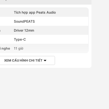
Tích hợp app Peats Audio
SoundPEATS
h
Driver 12mm
Type-C
i nghe
11 giờ
XEM CẤU HÌNH CHI TIẾT