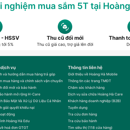
i nghiệm mua sắm 5T tại Hoàn
 xung quanh.
reezy sẽ mang đến trải nghiệm giải trí
 - HSSV
Thu cũ đổi mới
Thanh to
 ở nhà hay đang di chuyển, tai nghe đều
g tới 5%
Thu cũ giá cao, trợ giá lên đời
D
n diện, đáp ứng hoàn hảo mọi nhu cầu từ
i, thiết kế nhỏ gọn và thời lượng pin dài,
rội cho người dùng.
 dịch vụ
Thông tin liên hệ
ừa bền, lại đảm bảo chất lượng âm thanh
h và hướng dẫn mua hàng trả góp
Giới thiệu về Hoàng Hà Moblie
a. Hãy sở hữu ngay sản phẩm này để nâng
n mua hàng và chính sách vận chuyển
Thông tin các trang TMĐT
h đổi mới và bảo hành
Chăm sóc khách hàng
bảo hành mở rộng H-Care
Dịch vụ sửa chữa Hoàng Hà Care
y ra mắt khi nào?
h Bảo Mật Và Xử Lý Dữ Liệu Cá Nhân
Khách hàng doanh nghiệp (B2B)
 mới nhất từ SoundPEATS, SoundPEATS
h giải quyết khiếu nại
Tuyển dụng
cuối năm 2024. Dự kiến, sản phẩm này sẽ
hoạt động
Tra cứu đơn hàng
ăm 2025.
rình Hoàng Hà Edu
Tra cứu bảo hành
g lâu dài lên đến 11 giờ cùng khả năng kết
 về hoá đơn GTGT
Tìm siêu thị (118 cửa hàng)