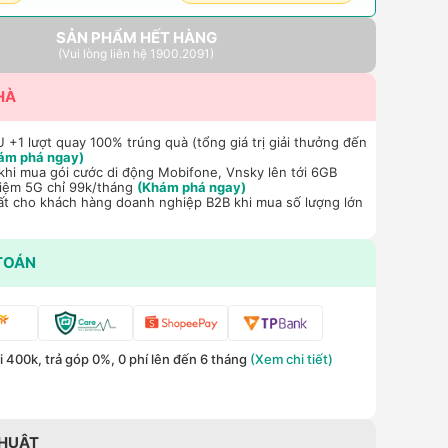
SẢN PHẨM HẾT HÀNG
(Vui lòng liên hệ 1900.2091)
HÀ
+1 lượt quay 100% trúng quà (tổng giá trị giải thưởng đến
ám phá ngay)
hi mua gói cước di động Mobifone, Vnsky lên tới 6GB
hiệm 5G chỉ 99k/tháng
(Khám phá ngay)
ất cho khách hàng doanh nghiệp B2B khi mua số lượng lớn
TOÁN
 400k, trả góp 0%, 0 phí lên đến 6 tháng
(Xem chi tiết)
THUẬT