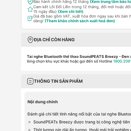
Bảo hành chính hãng 12 tháng
(Xem trung tâm bảo h
Cam kết Lỗi Đổi Liền trong 12 tháng, đổi mới hoặc đ
15 ngày đầu)
(Xem chi tiết)
Giá đã bao gồm VAT, xuất hóa đơn ngay sau khi bán 
dàng!
(Tham khảo chính sách xuất hoá đơn)
ĐỊA CHỈ CÒN HÀNG
Tai nghe Bluetooth thể thao SoundPEATS Breezy
- Đen
c
lòng chọn khu vực khác hoặc gọi đến số Hotline
1900.209
THÔNG TIN SẢN PHẨM
Nội dung chính
Đánh giá chi tiết tính năng nổi bật của tai nghe Blu
SoundPEATs Breezy được trang bị công nghệ tiên t
Thời lượng pin dài ấn tượng, thoải mái trải nghiệm gi