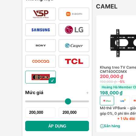
CAMEL
Khung treo TV Came
CMT40OCDMX
200,000 ₫
190,000 ₫
- -5%
Hoàng Hà Member Ch
Mức giá
+
198,000 ₫
Mở thẻ VPBank - giảm
góp 0%, 0 phí lên đế
+ 1 Ưu đãi
Sẵn hàng
ÁP DỤNG