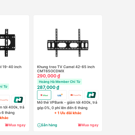
l 19-40 inch
Khung treo TV Camel 42-65 inch
CMT65OCDMX
290,000 ₫
Hoàng Hà Member Chỉ Từ
ỉ Từ
287,000 ₫
Mở thẻ VPBank - giảm tới 400k, trả
 tới 400k, trả
góp 0%, 0 phí lên đến 6 tháng
n 6 tháng
+ 1 Ưu đãi khác
 khác
Mua ngay
Sẵn hàng
Mua ngay