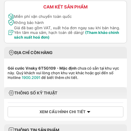
CAM KẾT SẢN PHẨM
Miễn phí vận chuyển toàn quốc
Không bảo hành
Giá đã bao gồm VAT, xuất hóa đơn ngay sau khi bán hàng.
Yên tâm mua sắm, hạch toán dễ dàng!
(Tham khảo chính
sách xuất hoá đơn)
ĐỊA CHỈ CÒN HÀNG
Gói cước Vnsky 6T5G109
- Mặc định
chưa có sẵn tại khu vực
này. Quý khách vui lòng chọn khu vực khác hoặc gọi đến số
Hotline
1900.2091
để biết thêm chi tiết.
THÔNG SỐ KỸ THUẬT
XEM CẤU HÌNH CHI TIẾT
THÔNG TIN SẢN PHẨM