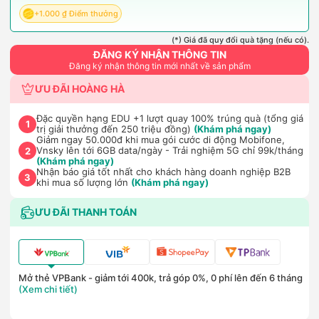
+1.000 ₫ Điểm thưởng
(*) Giá đã quy đổi quà tặng (nếu có).
ĐĂNG KÝ NHẬN THÔNG TIN
Đăng ký nhận thông tin mới nhất về sản phẩm
ƯU ĐÃI HOÀNG HÀ
Đặc quyền hạng EDU +1 lượt quay 100% trúng quà (tổng giá
1
trị giải thưởng đến 250 triệu đồng)
(Khám phá ngay)
Giảm ngay 50.000đ khi mua gói cước di động Mobifone,
Vnsky lên tới 6GB data/ngày - Trải nghiệm 5G chỉ 99k/tháng
2
(Khám phá ngay)
Nhận báo giá tốt nhất cho khách hàng doanh nghiệp B2B
3
khi mua số lượng lớn
(Khám phá ngay)
ƯU ĐÃI THANH TOÁN
Mở thẻ VPBank - giảm tới 400k, trả góp 0%, 0 phí lên đến 6 tháng
(Xem chi tiết)