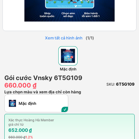
Xem tất cả hình ảnh
(
1
/
1
)
Mặc định
Gói cước Vnsky 6T5G109
660.000 ₫
6T5G109
SKU:
Lựa chọn màu và xem địa chỉ còn hàng
Mặc định
Xác thực Hoàng Hà Member
giá chỉ từ
652.000 ₫
660.000 ₫
1.2%