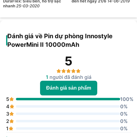
DuraFlex: Siêu bền, hỗ trợ sạc
đến hết ngày 21/6
14-06-2019
nhanh
25-03-2020
Đánh giá về Pin dự phòng Innostyle
PowerMini II 10000mAh
5
1
người đã đánh giá
Đánh giá sản phẩm
5
100%
4
0%
3
0%
2
0%
1
0%