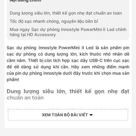
Dung lượng siêu lớn, thiết kế gọn nhẹ đạt chuẩn an toàn
Tốc độ sạc nhanh chóng, nguyên liệu bền bỉ
Mua ngay Sạc dự phòng Innostyle PowerMini II Led chính
hãng tại HD Accessory
Sạc dự phòng Innostyle PowerMini II Led là sản phẩm pin
sạc dự phòng có dung lượng lớn, kích thước nhỏ nhắn dễ
cầm nắm. Thiết bị còn tích hợp sạc dây USB-C trên cục sạc
để dễ dàng sử dụng khi cần. Hãy xem những điểm mạnh
của pin dự phòng Innostyle dưới đây trước khi chọn mua sản
phẩm!
Dung lượng siêu lớn, thiết kế gọn nhẹ đạt
chuẩn an toàn
Sạc dự phòng Innostyle PowerMini II Led có dung lượng lên
XEM TOÀN BỘ BÀI VIẾT
đến 10.000 mAh, giúp nạp đầy năng lượng nhanh chóng cho
thiết bị thông minh. Bạn không cần phải mang theo dây cắm
sạc rườm rà mà chỉ cần cầm theo pin dự phòng là đủ.