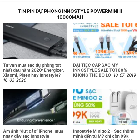
bắt đầu sở hữu chiếc pin dự phòng này với giá hấp dẫn nhé!
TIN PIN DỰ PHÒNG INNOSTYLE POWERMINI II
10000MAH
Tư vấn mua sạc dự phòng tốt
ĐẠI TIỆC CÁP SẠC MỸ
nhất đầu năm 2020: Energizer,
INNOSTYLE SALE TỚI 60%
Xiaomi, Pisen hay Innostyle?
KHÔNG THỂ BỎ LỠ!
10-07-2019
16-03-2020
Ám ảnh “đứt cáp” iPhone, mua
Innostyle Minigo 2 – Sạc thông
ngay dây sạc Innostyle
minh đến từ Mỹ chỉ còn 99k