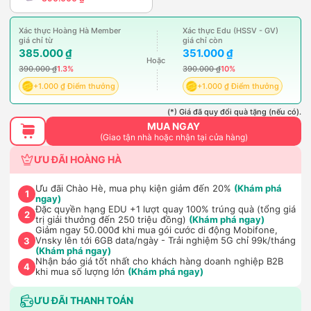
Xác thực Hoàng Hà Member
Xác thực Edu (HSSV - GV)
giá chỉ từ
giá chỉ còn
385.000 ₫
351.000 ₫
Hoặc
390.000 ₫
1.3%
390.000 ₫
10%
+1.000 ₫ Điểm thưởng
+1.000 ₫ Điểm thưởng
(*) Giá đã quy đổi quà tặng (nếu có).
MUA NGAY
(Giao tận nhà hoặc nhận tại cửa hàng)
ƯU ĐÃI HOÀNG HÀ
Ưu đãi Chào Hè, mua phụ kiện giảm đến 20%
(Khám phá
1
ngay)
Đặc quyền hạng EDU +1 lượt quay 100% trúng quà (tổng giá
2
trị giải thưởng đến 250 triệu đồng)
(Khám phá ngay)
Giảm ngay 50.000đ khi mua gói cước di động Mobifone,
Vnsky lên tới 6GB data/ngày - Trải nghiệm 5G chỉ 99k/tháng
3
(Khám phá ngay)
Nhận báo giá tốt nhất cho khách hàng doanh nghiệp B2B
4
khi mua số lượng lớn
(Khám phá ngay)
ƯU ĐÃI THANH TOÁN