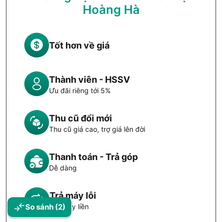
Hoàng Hà
Tốt hơn về giá
Thành viên - HSSV
Ưu đãi riêng tới 5%
Thu cũ đổi mới
Thu cũ giá cao, trợ giá lên đời
Thanh toán - Trả góp
Dễ dàng
Trả máy lỗi
So sánh
(2)
Đổi máy liền