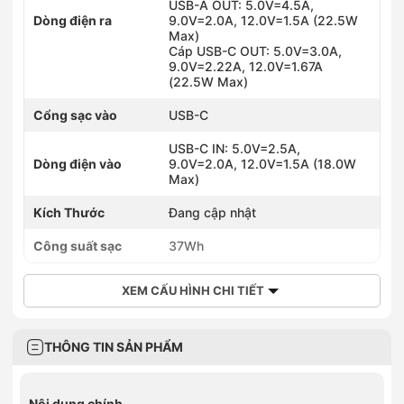
USB-A OUT: 5.0V=4.5A,
Dòng điện ra
9.0V=2.0A, 12.0V=1.5A (22.5W
Max)
Cáp USB-C OUT: 5.0V=3.0A,
9.0V=2.22A, 12.0V=1.67A
(22.5W Max)
Cổng sạc vào
USB-C
USB-C IN: 5.0V=2.5A,
Dòng điện vào
9.0V=2.0A, 12.0V=1.5A (18.0W
Max)
Kích Thước
Đang cập nhật
Công suất sạc
37Wh
XEM CẤU HÌNH CHI TIẾT
THÔNG TIN SẢN PHẨM
Nội dung chính