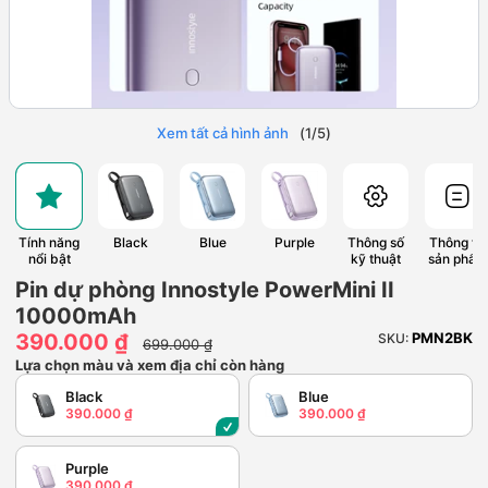
Xem tất cả hình ảnh
(
1
/
5
)
Tính năng
Black
Blue
Purple
Thông số
Thông tin
nổi bật
kỹ thuật
sản phẩm
Pin dự phòng Innostyle PowerMini II
10000mAh
390.000 ₫
PMN2BK
SKU:
699.000 ₫
Lựa chọn màu và xem địa chỉ còn hàng
Black
Blue
390.000 ₫
390.000 ₫
Purple
390.000 ₫