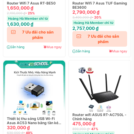
Router Wifi 7 Asus RT-BE50
Router Wifi 7 Asus TUF Gaming
1,650,000 ₫
BE3600
2,790,000 ₫
2,190,000 ₫
- 25%
3,490,000 ₫
- 20%
Hoàng Hà Member chỉ từ
Hoàng Hà Member chỉ từ
1,630,000 ₫
2,757,000 ₫
7
Ưu đãi cho sản
7
Ưu đãi cho sản
phẩm
phẩm
Sẵn hàng
Mua ngay
Sẵn hàng
Mua ngay
Router wifi ASUS RT-AC750L -
Thiết bị thu sóng USB Wi-Fi
Chính hãng
Asus AC53 Nano băng tần kép
475,000 ₫
AC1200 - Chính hãng
320,000 ₫
890,000 ₫
- 47%
630,000 ₫
- 49%