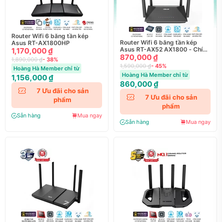
Router Wifi 6 băng tần kép
Router Wifi 6 băng tần kép
Asus RT-AX1800HP
Asus RT-AX52 AX1800 - Chính
1,170,000 ₫
hãng
870,000 ₫
1,890,000 ₫
- 38%
1,590,000 ₫
- 45%
Hoàng Hà Member chỉ từ
Hoàng Hà Member chỉ từ
1,156,000 ₫
860,000 ₫
7
Ưu đãi cho sản
7
Ưu đãi cho sản
phẩm
phẩm
Sẵn hàng
Mua ngay
Sẵn hàng
Mua ngay