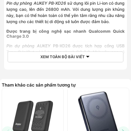
Pin dự phòng AUKEY PB-XD26
sử dụng lõi pin Li-ion có dung
lượng cao, lên đến 26800 mAh. Với dung lượng pin khủng
này, bạn có thể hoàn toàn có thể yên tâm rằng nhu cầu năng
lượng cho các thiết bị di động sẽ luôn được đảm bảo.
Được trang bị công nghệ sạc nhanh Qualcomm Quick
Charge 3.0
Pin dự phòng AUKEY
PB-XD26 được tích hợp cổng USB
Type-C In/Out có hỗ trợ sạc nhanh QC 3.0. Nhờ vậy, sạc có
XEM TOÀN BỘ BÀI VIẾT
khả năng cung cấp năng lượng cho thiết bị hiệu quả hơn
45% so với Quick Charge 2.0, nhanh hơn gấp 4 lần so với
các thiết bị sạc thông thường và giúp sạc nhanh 80 % pin
cho thiết bị chỉ trong vòng 30 phút.
Tham khảo các sản phẩm tương tự
Công nghệ sạc AiPower của Pin dự phòng AUKEY PB-XD26
Pin dự phòng AUKEY 26800mAh
được trang bị công nghệ
sạc AiPower, giúp điều chỉnh đầu ra một cách thông minh,
giúp hỗ trợ tốc độ sạc nhanh hơn, an toàn hơn và chức năng
pin khỏe mạnh hơn.
Pin dự phòng AUKEY PB-XD26 có tính tương thích cao với
nhiều thiết bị