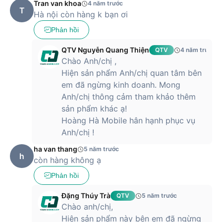
Tran van khoa
4 năm trước
T
Hà nội còn hàng k bạn ơi
Phản hồi
QTV Nguyễn Quang Thiện
QTV
4 năm trước
Chào Anh/chị ,
Hiện sản phẩm Anh/chị quan tâm bên
em đã ngừng kinh doanh. Mong
Anh/chị thông cảm tham khảo thêm
sản phẩm khác ạ!
Hoàng Hà Mobile hân hạnh phục vụ
Anh/chị !
ha van thang
5 năm trước
h
còn hàng không ạ
Phản hồi
Đặng Thúy Trà
QTV
5 năm trước
Chào anh/chị,
Hiện sản phẩm này bên em đã ngừng