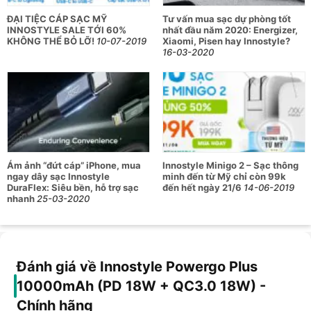
Sạc Lightning đầu vào: 5V/1.5A
ĐẠI TIỆC CÁP SẠC MỸ
Tư vấn mua sạc dự phòng tốt
USB-Micro đầu vào: 5V/2A , 9V/2A
INNOSTYLE SALE TỚI 60%
nhất đầu năm 2020: Energizer,
KHÔNG THỂ BỎ LỠ!
10-07-2019
Xiaomi, Pisen hay Innostyle?
16-03-2020
USB-C PD đầu vào: 5V/2A , 9V/2A
USB-C PD đầu ra: 5-6V/3A , 6-9V/2A , 9-12V/1.5A
USB-A QC3.0 đầu ra: 5-6V/3A , 6-9V/2A , 9-12V/1.5A
Chất liệu: ABS
Kích Thước: 145 x 68 x 15,1 mm
Ám ảnh “đứt cáp” iPhone, mua
Innostyle Minigo 2 – Sạc thông
Trọng Lượng: 192g
ngay dây sạc Innostyle
minh đến từ Mỹ chỉ còn 99k
DuraFlex: Siêu bền, hỗ trợ sạc
đến hết ngày 21/6
14-06-2019
nhanh
25-03-2020
Chứng chỉ an toàn cháy nổ của Mỹ: FCC, của Châu Âu:
ROSH, CE,…
Bảo hành: 2 năm ( 1 đổi 1) chính Hãng Innostyle (USA)
Đánh giá về Innostyle Powergo Plus
10000mAh (PD 18W + QC3.0 18W) -
Chính hãng