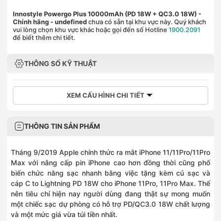
Innostyle Powergo Plus 10000mAh (PD 18W + QC3.0 18W) -
Chính hãng
- undefined
chưa có sẵn tại khu vực này. Quý khách
vui lòng chọn khu vực khác hoặc gọi đến số Hotline
1900.2091
để biết thêm chi tiết.
THÔNG SỐ KỸ THUẬT
XEM CẤU HÌNH CHI TIẾT
THÔNG TIN SẢN PHẨM
Tháng 9/2019 Apple chính thức ra mắt iPhone 11/11Pro/11Pro
Max với nâng cấp pin iPhone cao hơn đồng thời cũng phố
biến chức năng sạc nhanh bằng việc tặng kèm củ sạc và
cáp C to Lightning PD 18W cho iPhone 11Pro, 11Pro Max. Thế
nên tiêu chí hiện nay người dùng đang thật sự mong muốn
một chiếc sạc dự phòng có hỗ trợ PD/QC3.0 18W chất lượng
và một mức giá vừa túi tiền nhất.