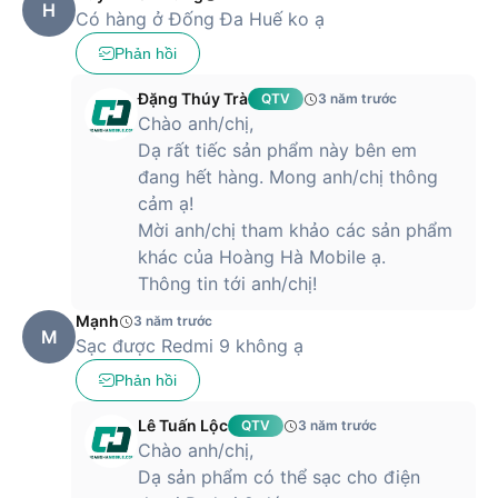
H
Có hàng ở Đống Đa Huế ko ạ
Phản hồi
Đặng Thúy Trà
QTV
3 năm trước
Chào anh/chị,
Dạ rất tiếc sản phẩm này bên em
đang hết hàng. Mong anh/chị thông
cảm ạ!
Mời anh/chị tham khảo các sản phẩm
khác của Hoàng Hà Mobile ạ.
Thông tin tới anh/chị!
Mạnh
3 năm trước
M
Sạc được Redmi 9 không ạ
Phản hồi
Lê Tuấn Lộc
QTV
3 năm trước
Chào anh/chị,
Dạ sản phẩm có thể sạc cho điện