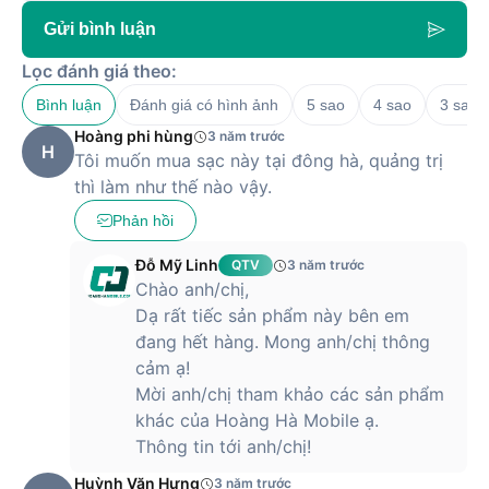
Gửi bình luận
Lọc đánh giá theo:
Bình luận
Đánh giá có hình ảnh
5 sao
4 sao
3 sao
Hoàng phi hùng
3 năm trước
H
Tôi muốn mua sạc này tại đông hà, quảng trị
thì làm như thế nào vậy.
Phản hồi
Đỗ Mỹ Linh
QTV
3 năm trước
Chào anh/chị,
Dạ rất tiếc sản phẩm này bên em
đang hết hàng. Mong anh/chị thông
cảm ạ!
Mời anh/chị tham khảo các sản phẩm
khác của Hoàng Hà Mobile ạ.
Thông tin tới anh/chị!
Huỳnh Văn Hưng
3 năm trước