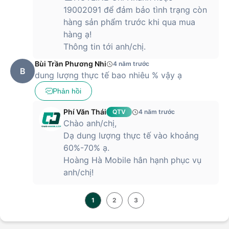
19002091 để đảm bảo tình trạng còn
hàng sản phẩm trước khi qua mua
hàng ạ!
Thông tin tới anh/chị.
Bùi Trần Phương Nhi
4 năm trước
B
dung lượng thực tế bao nhiêu % vậy ạ
Phản hồi
Phí Văn Thái
QTV
4 năm trước
Chào anh/chị,
Dạ dung lượng thực tế vào khoảng
60%-70% ạ.
Hoàng Hà Mobile hân hạnh phục vụ
anh/chị!
1
2
3