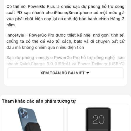
Có thể nói PowerGo Plus là chiếc sạc dự phòng hỗ trợ công
suất PD sạc nhanh cho iPhone/Smartphone có một mức giá
vừa phải nhất hiện nay lại có chế độ bảo hành chính Hãng 2
năm.
Innostyle – PowerGo Pro được thiết kế nhẹ, nhỏ gọn, tinh tế,
chúng ta có thể để vào túi xách, balo và di chuyển bất cứ
đâu mà không chiếm quá nhiều diện tích
Sạc dự phòng innostyle PowerGo Pro hỗ trợ công nghệ sạc
nhanh QuickCharge 3.0 (USB-A) và Power Delivery (USB-C)
18W giúp điện thoại sạc đầy pin một cách nhanh chóng.
XEM TOÀN BỘ BÀI VIẾT
Với công nghệ PD (Power Delivery) cung cấp tốc độ sạc tối
ưu cho điện thoại di động của bạn có thể sạc tới 50% trong
vòng 30p cùng với chiếc cáp C to Lightning PD 18W
Duraflex hay Jazzy của Innostyle.
Tham khảo các sản phẩm tương tự
Trang bị 3 cổng đầu vào Micro, Lightning, USB-C đặc biệt hỗ
trợ lên đến 18W công suất đầu vào. Không nói ngoa là
PowerGo Pro đạt tiêu chí mà người tiêu dùng hướng đến nhất
hiện nay: SẠC VÀO NHANH VÀ SẠC RA NHANH , hơn thế nữa