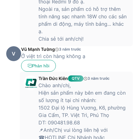
thoại Redmi 9 đó ạ.
Ngoài ra, sản phẩm có hỗ trợ thêm
tính năng sạc nhanh 18W cho các sản
phẩm di động, máy tỉnh bảng... khác
ạ.
Chia sẻ tới anh/chị!
Vũ Mạnh Tường
3 năm trước
V
Ở việt trì còn hàng không ạ
Phản hồi
Trần Đức Kiên
QTV
3 năm trước
Chào anh/chị,
Hiện sản phẩm này bên em đang còn
số lượng ít tại chi nhánh:
1502 Đại lộ Hùng Vương, K6, phường
Gia Cẩm, TP. Việt Trì, Phú Thọ
DT: 090481.98.68
📌Anh/Chị vui lòng liên hệ với
☎HOTLINE Chi Nhánh hoặc