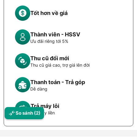
Tốt hơn về giá
Thành viên - HSSV
Ưu đãi riêng tới 5%
Thu cũ đổi mới
Thu cũ giá cao, trợ giá lên đời
Thanh toán - Trả góp
Dễ dàng
Trả máy lỗi
Đổi máy liền
So sánh
(2)