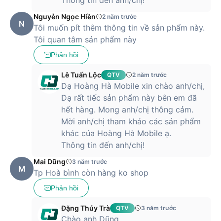
Nguyễn Ngọc Hiền
2 năm trước
N
Tôi muốn pít thêm thông tin về sản phẩm này.
Tôi quan tâm sản phẩm này
Phản hồi
Lê Tuấn Lộc
QTV
2 năm trước
Dạ Hoàng Hà Mobile xin chào anh/chị,
Dạ rất tiếc sản phẩm này bên em đã
hết hàng. Mong anh/chị thông cảm.
Mời anh/chị tham khảo các sản phẩm
khác của Hoàng Hà Mobile ạ.
Thông tin đến anh/chị!
Mai Dũng
3 năm trước
M
Tp Hoà bình còn hàng ko shop
Phản hồi
Đặng Thúy Trà
QTV
3 năm trước
Chào anh Dũng,