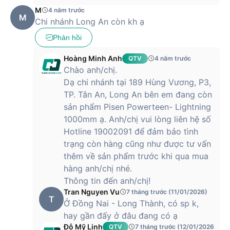
M
4 năm trước
M
Chi nhánh Long An còn kh ạ
Phản hồi
Hoàng Minh Anh
QTV
4 năm trước
Chào anh/chị.
Dạ chi nhánh tại 189 Hùng Vương, P3,
TP. Tân An, Long An bên em đang còn
sản phẩm Pisen Powerteen- Lightning
1000mm ạ. Anh/chị vui lòng liên hệ số
Hotline 19002091 để đảm bảo tình
trạng còn hàng cũng như được tư vấn
thêm về sản phẩm trước khi qua mua
hàng anh/chị nhé.
Thông tin đến anh/chị!
Tran Nguyen Vu
7 tháng trước (11/01/2026)
T
Ở Đồng Nai - Long Thành, có sp k,
hay gần đấy ở đâu đang có ạ
Đỗ Mỹ Linh
QTV
7 tháng trước (12/01/2026)