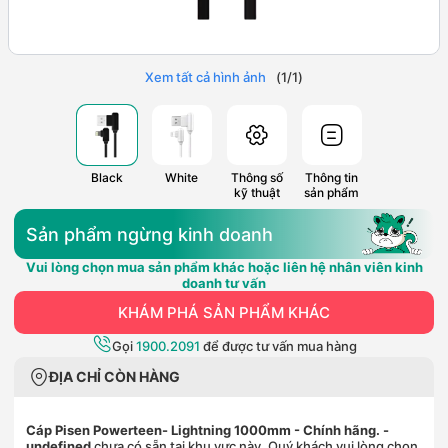
Xem tất cả hình ảnh
(
1
/
1
)
Black
White
Thông số
Thông tin
kỹ thuật
sản phẩm
Sản phẩm ngừng kinh doanh
Vui lòng chọn mua sản phẩm khác hoặc liên hệ nhân viên kinh
doanh tư vấn
KHÁM PHÁ SẢN PHẨM KHÁC
Gọi
1900.2091
để được tư vấn mua hàng
ĐỊA CHỈ CÒN HÀNG
Cáp Pisen Powerteen- Lightning 1000mm - Chính hãng.
-
undefined
chưa có sẵn tại khu vực này. Quý khách vui lòng chọn