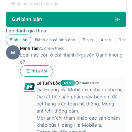
Gửi bình luận
Lọc đánh giá theo:
Bình luận
Đánh giá có hình ảnh
5 sao
4 sao
3 sao
Minh Tâm
2 năm trước
M
Loại này còn ở chi nhánh Nguyễn Oanh không
ạ?
Phản hồi
Lê Tuấn Lộc
QTV
2 năm trước
Dạ Hoàng Hà Mobile xin chào anh/chị,
Dạ rất tiếc sản phẩm này bên em đã
hết hàng trên toàn hệ thống. Mong
anh/chị thông cảm.
Mời anh/chị tham khảo các sản phẩm
khác của Hoàng Hà Mobile ạ.
Thông tin đến anh/chị!