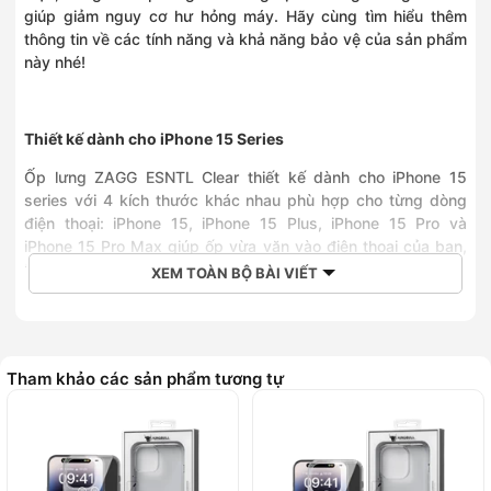
giúp giảm nguy cơ hư hỏng máy. Hãy cùng tìm hiểu thêm
thông tin về các tính năng và khả năng bảo vệ của sản phẩm
này nhé!
Thiết kế dành cho iPhone 15 Series
Ốp lưng ZAGG ESNTL Clear thiết kế dành cho iPhone 15
series với 4 kích thước khác nhau phù hợp cho từng dòng
điện thoại: iPhone 15, iPhone 15 Plus, iPhone 15 Pro và
iPhone 15 Pro Max giúp ốp vừa vặn vào điện thoại của bạn,
hạn chế tối đa trầy xước, hư hỏng không đáng có.
XEM TOÀN BỘ BÀI VIẾT
Khả năng chống sốc lên đến 1.5 m, bảo vệ điện thoại an
toàn khi xảy ra va đập
Tham khảo các sản phẩm tương tự
ZAGG ESNTL Clear được thiết kế tối ưu hoá việc chống chịu
va đập, giảm thiểu tình trạng rơi vỡ khi chịu tác động bởi lực
mạnh. Ốp lưng ZAGG ESNTL Clear Snap có khả năng chống
sốc ở độ cao 1.5 mét, bảo vệ điện thoại khỏi những rủi ro bất