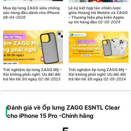
thoại nhờ thiết kế mỏng nhẹ, giúp iPhone 15 Series giữ được
sự gọn gàng và dễ dàng cầm nắm, linh hoạt lắp và tháo rời
Mua ốp lưng ZAGG siêu chống
Lễ ký kết hợp tác chiến lược
ốp lưng một cách nhanh chóng. Ngoài ra, ốp lưng bảo vệ
sốc hàng đầu dành cho iPhone
giữa Hoàng Hà Mobile và ZAGG
08-04-2026
– Thương hiệu phụ kiện Apple
ZAGG ESNTL Clear còn hạn chế bám bẩn, dễ lau chùi giữ cho
uy tín hàng đầu
02-05-2024
iPhone 15 Series của bạn luôn sạch thoáng, dễ dàng vệ sinh.
Tương thích sạc không dây và MagSafe
Ốp lưng ZAGG ESNTL Clear tương thích với hầu hết các thiết
bị sạc không dây và sạc MagSafe, giúp bạn thuận tiện sạc
không dây không cần tháo ốp. Tránh trường hợp quên mang
Trải nghiệm ốp lưng ZAGG Mỹ –
Trải nghiệm ốp lưng ZAGG Mỹ –
ốp điện thoại.
Xài không phải nghĩ: Ưu đãi đổi
Xài không phải nghĩ: Ưu đãi đổi
trả lên tới 30 ngày
02-06-2023
trả lên tới 30 ngày
02-05-2024
Đánh giá về Ốp lưng ZAGG ESNTL Clear
cho iPhone 15 Pro -Chính hãng