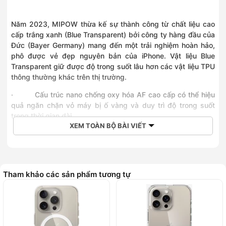
Năm 2023, MIPOW thừa kế sự thành công từ chất liệu cao
cấp trắng xanh (Blue Transparent) bởi công ty hàng đầu của
Đức (Bayer Germany) mang đến một trải nghiệm hoàn hảo,
phô được vẻ đẹp nguyên bản của iPhone. Vật liệu Blue
Transparent giữ được độ trong suốt lâu hơn các vật liệu TPU
thông thường khác trên thị trường.
·
Cấu trúc nano chống oxy hóa AF cao cấp có thể hiệu
quả ngăn chặn vỏ máy bị ố vàng và duy trì độ trong suốt
trong thời gian dài.
XEM TOÀN BỘ BÀI VIẾT
·
Thiết kế “kết cấu quang học” giúp giảm nhiệt ở mặt
sau khi sạc và sử dụng, chống ố vàng, chống bụi, chống vân
tay và bền hơn.
·
Công nghệ bảo vệ Nano Practice, bảo vệ toàn diện
Tham khảo các sản phẩm tương tự
tuyệt vời, được trang bị các góc giảm xóc và viền nâng cao,
hấp thụ tác động từng lớp và cải thiện khả năng chống va
đập lên 30 lần, tối đa hóa bảo vệ cho điện thoại của bạn.
·
Các khe, cổng loa và cổng sạc được xử lý chính xác