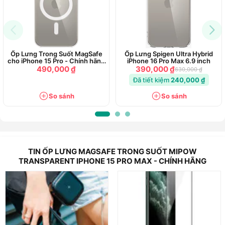
từng iPhone, fit hoàn toàn
Thông tin nổi bật
·
Chất liệu hàng đầu đến từ công ty hàng đầu bayer đức
Ốp Lưng Trong Suốt MagSafe
Ốp Lưng Spigen Ultra Hybrid
cho iPhone 15 Pro - Chính hãng
iPhone 16 Pro Max 6.9 inch
Apple
490,000 ₫
390,000 ₫
·
Chống ố vàng tốt hơn
630,000 ₫
Đã tiết kiệm
240,000 ₫
·
Cấu trúc chống ôxi hoá nano tiên tiến
So sánh
So sánh
·
Mặt sau kính chống trầy cứng cáp
·
Siêu trong suốt với vật liệu trong xanh
·
Bảo vệ toàn diện 360 °
TIN ỐP LƯNG MAGSAFE TRONG SUỐT MIPOW
·
Bảo vệ camera & màn hình (viền nâng cao thêm 0,33
TRANSPARENT IPHONE 15 PRO MAX - CHÍNH HÃNG
mm)
·
Lớp phủ chống tương phản mạnh mẽ
·
Tương thích với sạc magsafe và các phụ kiện
magasfe, lực hút cực mạnh