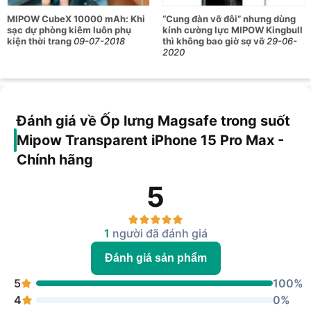
·
100% thiết kế chính xác từng nút bấm và cổng
MIPOW CubeX 10000 mAh: Khi
“Cung đàn vỡ đôi” nhưng dùng
sạc dự phòng kiêm luôn phụ
kính cường lực MIPOW Kingbull
·
Thiết kế cụm camera lớn và không cấn với các loại
kiện thời trang
09-07-2018
thì không bao giờ sợ vỡ
29-06-
cường lực camera khác
2020
·
Trải nghiệm cầm nắm thoải mái, cảm giác iphone
nguyên bản với độ mỏng tuyệt vời
·
Test chống sốc thiết kế giọt nước trên 1000+ lần
Đánh giá về Ốp lưng Magsafe trong suốt
·
Thiết kế đệm khí các góc, chống sốc tốt hơn cho máy
Mipow Transparent iPhone 15 Pro Max -
của bạn
Chính hãng
5
1
người đã đánh giá
Đánh giá sản phẩm
5
100%
4
0%