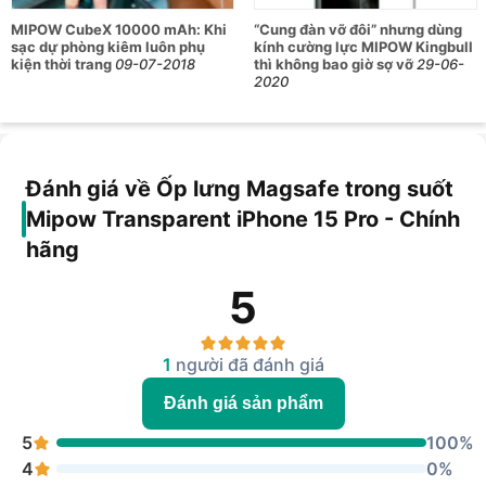
· 100% thiết kế chính xác từng nút bấm và cổng
MIPOW CubeX 10000 mAh: Khi
“Cung đàn vỡ đôi” nhưng dùng
sạc dự phòng kiêm luôn phụ
kính cường lực MIPOW Kingbull
· Thiết kế cụm camera lớn và không cấn với các loại
kiện thời trang
09-07-2018
thì không bao giờ sợ vỡ
29-06-
cường lực camera khác
2020
· Trải nghiệm cầm nắm thoải mái, cảm giác iphone
nguyên bản với độ mỏng tuyệt vời
· Test chống sốc thiết kế giọt nước trên 1000+ lần
Đánh giá về Ốp lưng Magsafe trong suốt
· Thiết kế đệm khí các góc, chống sốc tốt hơn cho máy
Mipow Transparent iPhone 15 Pro - Chính
của bạn
hãng
5
1
người đã đánh giá
Đánh giá sản phẩm
5
100%
4
0%