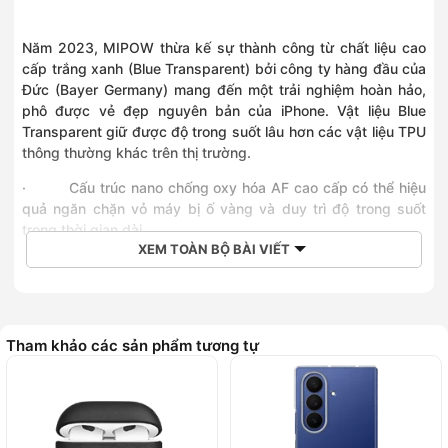
Năm 2023, MIPOW thừa kế sự thành công từ chất liệu cao
cấp trắng xanh (Blue Transparent) bởi công ty hàng đầu của
Đức (Bayer Germany) mang đến một trải nghiệm hoàn hảo,
phô được vẻ đẹp nguyên bản của iPhone. Vật liệu Blue
Transparent giữ được độ trong suốt lâu hơn các vật liệu TPU
thông thường khác trên thị trường.
· Cấu trúc nano chống oxy hóa AF cao cấp có thể hiệu
quả ngăn chặn vỏ máy bị ố vàng và duy trì độ trong suốt
trong thời gian dài.
XEM TOÀN BỘ BÀI VIẾT
· Thiết kế “kết cấu quang học” giúp giảm nhiệt ở mặt
sau khi sạc và sử dụng, chống ố vàng, chống bụi, chống vân
tay và bền hơn.
· Công nghệ bảo vệ Nano Practice, bảo vệ toàn diện
Tham khảo các sản phẩm tương tự
tuyệt vời, được trang bị các góc giảm xóc và viền nâng cao,
hấp thụ tác động từng lớp và cải thiện khả năng chống va
đập lên 30 lần, tối đa hóa bảo vệ cho điện thoại của bạn.
· Các khe, cổng loa và cổng sạc được xử lý chính xác