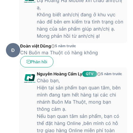
Dạ Hoàng Hà Mobile xin chào anh/chị
ạ,
Không biết anh/chị đang ở khu vực
nào để bên em kiểm tra tình trạng còn
hàng của sản phẩm giúp anh/chị ạ.
Mong phản hồi từ anh/chị ạ!
Đoàn việt Dũng
5 năm trước
THÔNG TIN KỸ THUẬT
Đ
CN Buôn ma Thuột có hàng không
Chứng nhận thả: 3m / 10ft
Phản hồi
Thiết kế siêu mỏng chỉ 0.9mm mặt lưng nên có thể sạc
Nguyễn Hoàng Cẩm Ly
QTV
5 năm trước
Magsafe với công suất 15W mà không cần nam châm.
Chào bạn,
Chất liệu chất liệu TPU Polymer và polycarbonate cấp
Hiện tại sản phẩm bạn quan tâm, bên
quang học
mình đang tạm hết hàng tại các chi
nhánh Buôn Ma Thuột, mong bạn
Công nghệ Hexo-Tek Xtra, Công nghệ kháng khuẩn
thông cảm ạ.
ANTIMICROBIAL
Nếu bạn quan tâm sản phẩm, bạn có
Thiết kế giảm sốc
thể đặt hàng Online ,bên mình có hỗ
Màu sắc: Transparent, Smoke, Light Pink, Light Purple,
trợ giao hàng Online miễn phí toàn