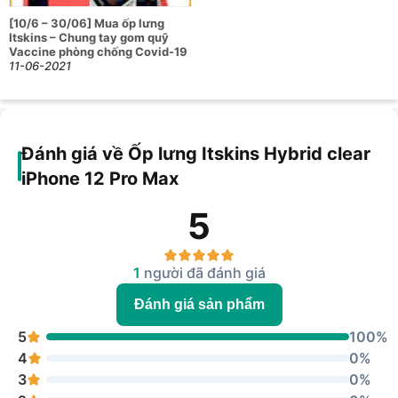
chống sốc tốt nhất và chất liệu Polycarbonate cao cấp có
[10/6 – 30/06] Mua ốp lưng
khả năng chống ố vàng lâu và tốt nhất, mang lại độ trong
Itskins – Chung tay gom quỹ
suốt và thẩm mỹ cho chiếc iPhone 12 của bạn. Ngoài ra,
Vaccine phòng chống Covid-19
Itskins Hybrid Clear là chiếc ốp lưng được chế tạo nên dựa
11-06-2021
trên công nghệ góc “Slim Armor” tuyệt đẹp, giúp chống sốc
cực tốt. Hướng tới người dùng, tất cả dành cho người dùng
là một sứ mệnh mà Itskins luôn đặt làm kim chỉ nam.
Đánh giá về Ốp lưng Itskins Hybrid clear
iPhone 12 Pro Max
5
1
người đã đánh giá
Đánh giá sản phẩm
5
100%
4
0%
3
0%