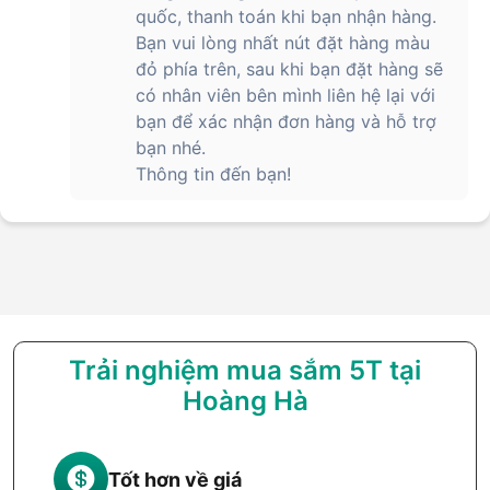
Light Blue, Tiffany Green, Red, Coral, Deep Blue
quốc, thanh toán khi bạn nhận hàng.
Bạn vui lòng nhất nút đặt hàng màu
Thương hiệu chính hãng ITSKINS (PHÁP)
đỏ phía trên, sau khi bạn đặt hàng sẽ
Trên đây là chiếc ốp lưng Itskins Hybrid Clear đang được
có nhân viên bên mình liên hệ lại với
bán chính hãng tại
https://hoanghamobile.com/
. Xem thêm
bạn để xác nhận đơn hàng và hỗ trợ
các sản phẩm khác của Itskins trên website
bạn nhé.
https://hoanghamobile.com/op-lung-dien-thoai/itskins
.
Thông tin đến bạn!
Trải nghiệm mua sắm 5T tại
Hoàng Hà
Tốt hơn về giá