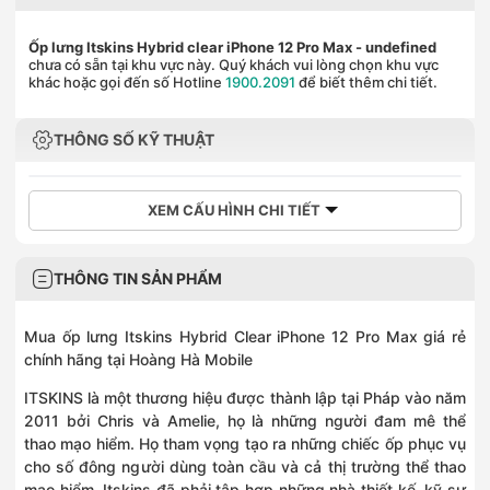
Ốp lưng Itskins Hybrid clear iPhone 12 Pro Max
- undefined
chưa có sẵn tại khu vực này. Quý khách vui lòng chọn khu vực
khác hoặc gọi đến số Hotline
1900.2091
để biết thêm chi tiết.
THÔNG SỐ KỸ THUẬT
XEM CẤU HÌNH CHI TIẾT
THÔNG TIN SẢN PHẨM
Mua ốp lưng Itskins Hybrid Clear iPhone 12 Pro Max giá rẻ
chính hãng tại Hoàng Hà Mobile
ITSKINS là một thương hiệu được thành lập tại Pháp vào năm
2011 bởi Chris và Amelie, họ là những người đam mê thể
thao mạo hiểm. Họ tham vọng tạo ra những chiếc ốp phục vụ
cho số đông người dùng toàn cầu và cả thị trường thể thao
mạo hiểm. Itskins đã phải tập hợp những nhà thiết kế, kỹ sư