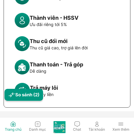
Thành viên - HSSV
Ưu đãi riêng tới 5%
Thu cũ đổi mới
Thu cũ giá cao, trợ giá lên đời
Thanh toán - Trả góp
Dễ dàng
Trả máy lỗi
So sánh
(2)
Đổi máy liền
Trang chủ
Danh mục
Chat
Tài khoản
Xem thêm