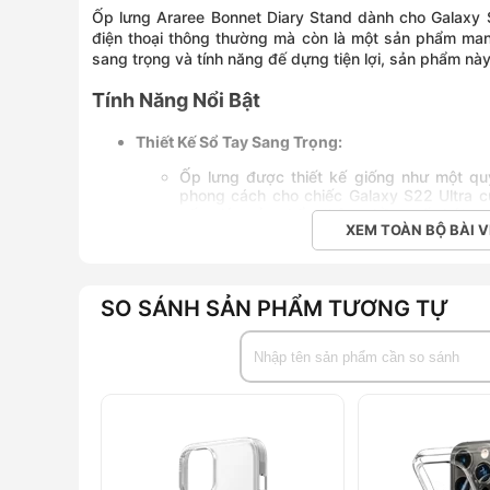
Ốp lưng Araree Bonnet Diary Stand dành cho Galaxy 
điện thoại thông thường mà còn là một sản phẩm mang 
sang trọng và tính năng đế dựng tiện lợi, sản phẩm n
Tính Năng Nổi Bật
Thiết Kế Sổ Tay Sang Trọng:
Ốp lưng được thiết kế giống như một quy
phong cách cho chiếc Galaxy S22 Ultra củ
cấp giúp sản phẩm thêm phần cuốn hút.
XEM TOÀN BỘ BÀI V
Chất Liệu Bền Bỉ:
Được làm từ chất liệu giả da cao cấp, ốp
đập, bảo vệ điện thoại của bạn khỏi những
SO SÁNH SẢN PHẨM TƯƠNG TỰ
Chức Năng Đế Dựng Tiện Lợi:
Thiết kế thông minh cho phép ốp lưng t
xem video, làm việc hay trò chuyện video 
Ngăn Đựng Thẻ Thông Minh:
Ốp lưng tích hợp ngăn đựng thẻ tín dụng 
những vật dụng cần thiết mà không cần ma