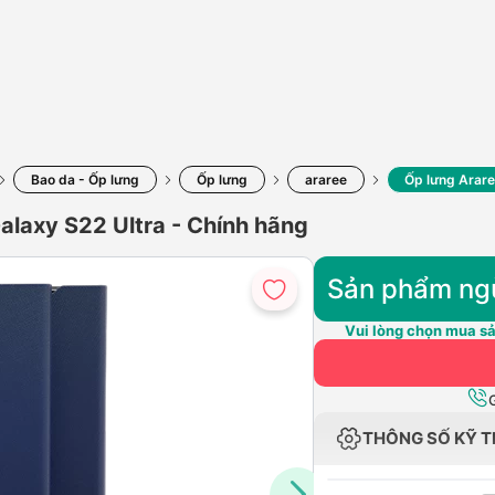
Bao da - Ốp lưng
Ốp lưng
araree
Ốp lưng Arare
alaxy S22 Ultra - Chính hãng
Sản phẩm ng
Vui lòng chọn mua sả
THÔNG SỐ KỸ 