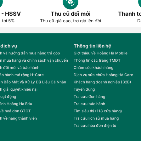
 - HSSV
Thu cũ đổi mới
Thanh to
g tới 5%
Thu cũ giá cao, trợ giá lên đời
D
 dịch vụ
Thông tin liên hệ
h và hướng dẫn mua hàng trả góp
Giới thiệu về Hoàng Hà Moblie
n mua hàng và chính sách vận chuyển
Thông tin các trang TMĐT
h đổi mới và bảo hành
Chăm sóc khách hàng
bảo hành mở rộng H-Care
Dịch vụ sửa chữa Hoàng Hà Care
h Bảo Mật Và Xử Lý Dữ Liệu Cá Nhân
Khách hàng doanh nghiệp (B2B)
h giải quyết khiếu nại
Tuyển dụng
hoạt động
Tra cứu đơn hàng
rình Hoàng Hà Edu
Tra cứu bảo hành
 về hoá đơn GTGT
Tìm siêu thị (118 cửa hàng)
h về hạng thành viên
Tra cứu lịch sử mua hàng
Tra cứu hóa đơn điện tử