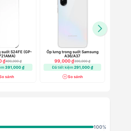
g suốt S24FE (GP-
Ốp lưng trong suốt Samsung
Ốp lưng
721AMA)
A36/A37
Fli
0 ₫
99,000 ₫
99,
490,000 ₫
390,000 ₫
iệm
391,000 ₫
Đã tiết kiệm
291,000 ₫
Đã ti
So sánh
So sánh
100%