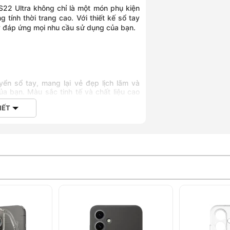
S22 Ultra không chỉ là một món phụ kiện
tính thời trang cao. Với thiết kế sổ tay
ày đáp ứng mọi nhu cầu sử dụng của bạn.
ển sổ tay, mang lại vẻ đẹp lịch lãm và
a bạn. Màu sắc tinh tế và chất liệu cao
IẾT
 lưng có khả năng chống trầy xước và va
 tác động bên ngoài.
rở thành một đế dựng, giúp bạn dễ dàng
mà không cần phải cầm điện thoại.
hoặc thẻ ID, giúp bạn dễ dàng mang theo
ng theo ví.