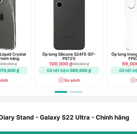
ích với các bộ sạc không dây, cho phép
 không cần tháo ốp.
Diary Stand?
ởng cho những ai yêu thích sự tiện lợi và
 và nhiều tính năng hữu ích, sản phẩm này
Liquid Crystal
Ốp lưng Silicone S24FE (EF-
Ốp lưng tron
ách của bạn.
Chính hãng
PS721)
FPS
100,000 ₫
99,00
390,000 ₫
690,000 ₫
cùng bạn, bảo vệ chiếc Galaxy S22 Ultra
270,000 ₫
Đã tiết kiệm
590,000 ₫
Đã tiết k
sánh
So sánh
Diary Stand - Galaxy S22 Ultra - Chính hãng