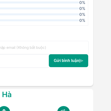
0%
0%
0%
0%
Gửi bình luận
g Hà