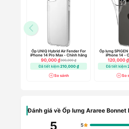
Tương Thích Sạc Không Dây:
Thiết kế của ốp lưng hoàn toàn tương th
bạn sạc điện thoại một cách thuận tiện mà
Tại Sao Nên Chọn Ốp Lưng Araree Bonnet 
Ốp lưng Araree Bonnet Diary Stand là sự lựa chọn lý tư
phong cách. Với thiết kế sang trọng, chất liệu bền bỉ
Ốp UNIQ Hybrid Air Fender For
Ốp lưng SPIGEN 
không chỉ bảo vệ điện thoại mà còn nâng tầm phong c
iPhone 14 Pro Max - Chính hãng
iPhone 14 - 
90,000 ₫
120,000 ₫
300,000 ₫
Hãy để ốp lưng Araree Bonnet Diary Stand đồng hành 
Đã tiết kiệm
210,000 ₫
Đã tiết kiệm
một cách hoàn hảo và phong cách!
So sánh
So 
Đánh giá về Ốp lưng Araree Bonnet 
5
5