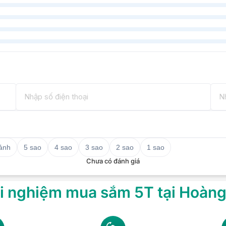
 ảnh
5 sao
4 sao
3 sao
2 sao
1 sao
Chưa có đánh giá
i nghiệm mua sắm 5T tại Hoàn