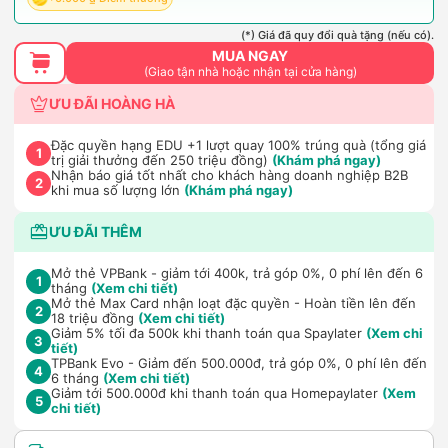
(*) Giá đã quy đổi quà tặng (nếu có).
MUA NGAY
(Giao tận nhà hoặc nhận tại cửa hàng)
ƯU ĐÃI HOÀNG HÀ
Đặc quyền hạng EDU +1 lượt quay 100% trúng quà (tổng giá
1
trị giải thưởng đến 250 triệu đồng)
(Khám phá ngay)
Nhận báo giá tốt nhất cho khách hàng doanh nghiệp B2B
2
khi mua số lượng lớn
(Khám phá ngay)
ƯU ĐÃI THÊM
Mở thẻ VPBank - giảm tới 400k, trả góp 0%, 0 phí lên đến 6
1
tháng
(Xem chi tiết)
Mở thẻ Max Card nhận loạt đặc quyền - Hoàn tiền lên đến
2
18 triệu đồng
(Xem chi tiết)
Giảm 5% tối đa 500k khi thanh toán qua Spaylater
(Xem chi
3
tiết)
TPBank Evo - Giảm đến 500.000đ, trả góp 0%, 0 phí lên đến
4
6 tháng
(Xem chi tiết)
Giảm tới 500.000đ khi thanh toán qua Homepaylater
(Xem
5
chi tiết)