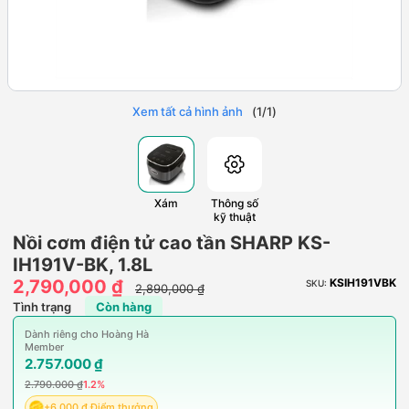
Xem tất cả hình ảnh
(
1
/
1
)
Xám
Thông số
kỹ thuật
Nồi cơm điện tử cao tần SHARP KS-
IH191V-BK, 1.8L
2,790,000 ₫
KSIH191VBK
SKU:
2,890,000 ₫
Tình trạng
Còn hàng
Dành riêng cho Hoàng Hà
Member
2.757.000 ₫
2.790.000 ₫
1.2%
+6.000 ₫ Điểm thưởng