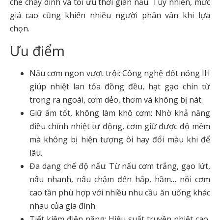
chế cháy dính và tối ưu thời gian nấu. Tuy nhiên, mức
giá cao cũng khiến nhiều người phân vân khi lựa
chọn.
Ưu điểm
Nấu cơm ngon vượt trội: Công nghệ đốt nóng IH
giúp nhiệt lan tỏa đồng đều, hạt gạo chín từ
trong ra ngoài, cơm dẻo, thơm và không bị nát.
Giữ ấm tốt, không làm khô cơm: Nhờ khả năng
điều chỉnh nhiệt tự động, cơm giữ được độ mềm
mà không bị hiện tượng ôi hay đổi màu khi để
lâu.
Đa dạng chế độ nấu: Từ nấu cơm trắng, gạo lứt,
nấu nhanh, nấu chậm đến hấp, hầm… nồi cơm
cao tần phù hợp với nhiều nhu cầu ăn uống khác
nhau của gia đình.
Tiết kiệm điện năng: Hiệu suất truyền nhiệt cao,