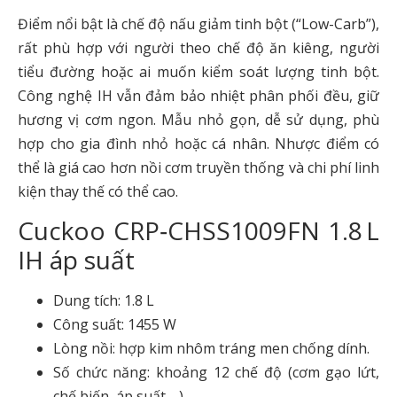
Điểm nổi bật là chế độ nấu giảm tinh bột (“Low-Carb”),
rất phù hợp với người theo chế độ ăn kiêng, người
tiểu đường hoặc ai muốn kiểm soát lượng tinh bột.
Công nghệ IH vẫn đảm bảo nhiệt phân phối đều, giữ
hương vị cơm ngon. Mẫu nhỏ gọn, dễ sử dụng, phù
hợp cho gia đình nhỏ hoặc cá nhân. Nhược điểm có
thể là giá cao hơn nồi cơm truyền thống và chi phí linh
kiện thay thế có thể cao.
Cuckoo CRP‑CHSS1009FN 1.8 L
IH áp suất
Dung tích: 1.8 L
Công suất: 1455 W
Lòng nồi: hợp kim nhôm tráng men chống dính.
Số chức năng: khoảng 12 chế độ (cơm gạo lứt,
chế biến, áp suất …)