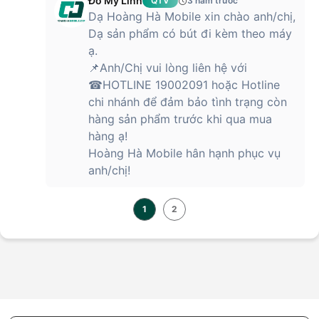
Đỗ Mỹ Linh
QTV
3 năm trước
Dạ Hoàng Hà Mobile xin chào anh/chị,
Dạ sản phẩm có bút đi kèm theo máy
ạ.
📌Anh/Chị vui lòng liên hệ với
☎HOTLINE 19002091 hoặc Hotline
chi nhánh để đảm bảo tình trạng còn
hàng sản phẩm trước khi qua mua
hàng ạ!
Hoàng Hà Mobile hân hạnh phục vụ
anh/chị!
1
2