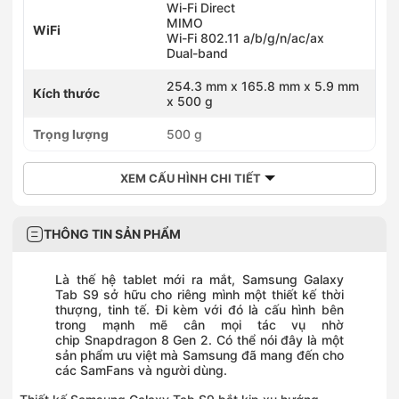
Wi-Fi Direct
MIMO
WiFi
Wi-Fi 802.11 a/b/g/n/ac/ax
Dual-band
254.3 mm x 165.8 mm x 5.9 mm
Kích thước
x 500 g
Trọng lượng
500 g
XEM CẤU HÌNH CHI TIẾT
THÔNG TIN SẢN PHẨM
Là thế hệ tablet mới ra mắt,
Samsung Galaxy
Tab S9
sở hữu cho riêng mình một thiết kế thời
thượng, tinh tế. Đi kèm với đó là cấu hình bên
trong mạnh mẽ cân mọi tác vụ nhờ
chip Snapdragon 8 Gen 2. Có thể nói đây là một
sản phẩm ưu việt mà
Samsung
đã mang đến cho
các SamFans và người dùng.