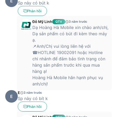
E
Sp này có bút k
Phản hồi
Đỗ Mỹ Linh
QTV
3 năm trước
Dạ Hoàng Hà Mobile xin chào anh/chị,
Dạ sản phẩm có bút đi kèm theo máy
ạ.
📌Anh/Chị vui lòng liên hệ với
☎HOTLINE 19002091 hoặc Hotline
chi nhánh để đảm bảo tình trạng còn
hàng sản phẩm trước khi qua mua
hàng ạ!
Hoàng Hà Mobile hân hạnh phục vụ
anh/chị!
E
3 năm trước
E
Sp này có bít k
Phản hồi