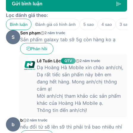
Hà Mobile gần nhất hoặc đặt hàng trên website để được
Gửi bình luận
miễn phí vận chuyển toàn quốc.
Lọc đánh giá theo:
Bình luận
Đánh giá có hình ảnh
5 sao
4 sao
3 sao
Sơn phạm
2 năm trước
S
Sản phẩm galaxy tab s9 5g còn hàng ko ạ
Phản hồi
Lê Tuấn Lộc
QTV
2 năm trước
Dạ Hoàng Hà Mobile xin chào anh/chị,
Dạ rất tiếc sản phẩm này bên em
đang hết hàng. Mong anh/chị thông
cảm ạ!
Mời anh/chị tham khảo các sản phẩm
khác của Hoàng Hà Mobile ạ.
Thông tin đến anh/chị!
b
2 năm trước
b
nếu đổi từ s8 lên s9 thì phải trả bao nhiêu nhỉ