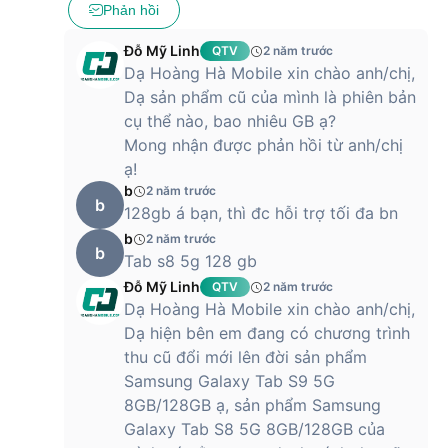
Phản hồi
Đỗ Mỹ Linh
QTV
2 năm trước
Dạ Hoàng Hà Mobile xin chào anh/chị,
Dạ sản phẩm cũ của mình là phiên bản
cụ thể nào, bao nhiêu GB ạ?
Mong nhận được phản hồi từ anh/chị
ạ!
b
2 năm trước
b
128gb á bạn, thì đc hỗi trợ tối đa bn
b
2 năm trước
b
Tab s8 5g 128 gb
Đỗ Mỹ Linh
QTV
2 năm trước
Dạ Hoàng Hà Mobile xin chào anh/chị,
Dạ hiện bên em đang có chương trình
thu cũ đổi mới lên đời sản phẩm
Samsung Galaxy Tab S9 5G
8GB/128GB ạ, sản phẩm Samsung
Galaxy Tab S8 5G 8GB/128GB của