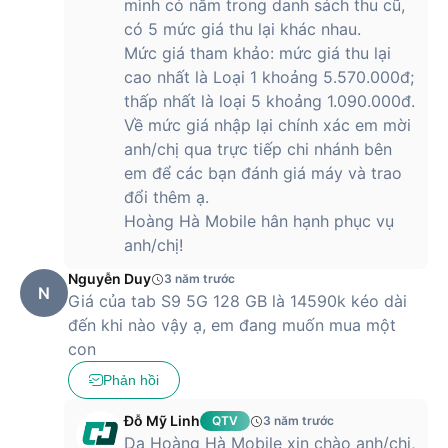
mình có nằm trong danh sách thu cũ,
có 5 mức giá thu lại khác nhau.
Mức giá tham khảo: mức giá thu lại
cao nhất là Loại 1 khoảng 5.570.000đ;
thấp nhất là loại 5 khoảng 1.090.000đ.
Về mức giá nhập lại chính xác em mời
anh/chị qua trực tiếp chi nhánh bên
em để các bạn đánh giá máy và trao
đổi thêm ạ.
Hoàng Hà Mobile hân hạnh phục vụ
anh/chị!
Nguyễn Duy
3 năm trước
N
Giá của tab S9 5G 128 GB là 14590k kéo dài
đến khi nào vậy ạ, em đang muốn mua một
con
Phản hồi
Đỗ Mỹ Linh
QTV
3 năm trước
Dạ Hoàng Hà Mobile xin chào anh/chị,