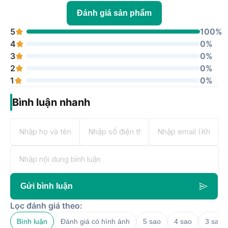
Đánh giá sản phẩm
5
100%
4
0%
3
0%
2
0%
1
0%
Bình luận nhanh
Gửi bình luận
Lọc đánh giá theo:
Bình luận
Đánh giá có hình ảnh
5 sao
4 sao
3 sao