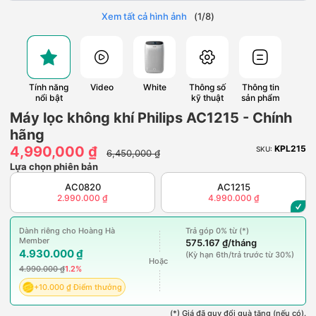
Xem tất cả hình ảnh
(
1
/
8
)
Tính năng
Video
White
Thông số
Thông tin
nổi bật
kỹ thuật
sản phẩm
Máy lọc không khí Philips AC1215 - Chính
hãng
4,990,000 ₫
KPL215
SKU:
6,450,000 ₫
Lựa chọn phiên bản
AC0820
AC1215
2.990.000 ₫
4.990.000 ₫
Dành riêng cho Hoàng Hà
Trả góp 0% từ (*)
Member
575.167 ₫/tháng
4.930.000 ₫
(Kỳ hạn 6th/trả trước từ 30%)
Hoặc
4.990.000 ₫
1.2%
+10.000 ₫ Điểm thưởng
(*) Giá đã quy đổi quà tặng (nếu có).