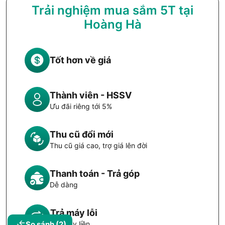
Trải nghiệm mua sắm 5T tại
Hoàng Hà
Tốt hơn về giá
Thành viên - HSSV
Ưu đãi riêng tới 5%
Thu cũ đổi mới
Thu cũ giá cao, trợ giá lên đời
Thanh toán - Trả góp
Dễ dàng
Trả máy lỗi
Đổi máy liền
So sánh
(2)