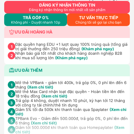
ĐĂNG KÝ NHẬN THÔNG TIN
Đăng ký nhận thông tin mới nhất về sản phẩm
TRẢ GÓP 0%
TƯ VẤN TRỰC TIẾP
Không phí - Duyệt nhanh 10p
Chúng tôi sẽ gọi lại cho bạn
ƯU ĐÃI HOÀNG HÀ
Đặc quyền hạng EDU +1 lượt quay 100% trúng quà (tổng giá
1
trị giải thưởng đến 250 triệu đồng)
(Khám phá ngay)
Nhận báo giá tốt nhất cho khách hàng doanh nghiệp B2B
2
khi mua số lượng lớn
(Khám phá ngay)
ƯU ĐÃI THÊM
Mở thẻ VPBank - giảm tới 400k, trả góp 0%, 0 phí lên đến 6
1
tháng
(Xem chi tiết)
Mở thẻ Max Card nhận loạt đặc quyền - Hoàn tiền lên đến
2
18 triệu đồng
(Xem chi tiết)
Trả góp 4 không, duyệt nhanh 10 phút, kỳ hạn tới 12 tháng
3
với công ty tài chính/thẻ tín dụng
Giảm 5% tối đa 500k khi thanh toán qua Spaylater
(Xem chi
4
tiết)
TPBank Evo - Giảm đến 500.000đ, trả góp 0%, 0 phí lên đến
5
6 tháng
(Xem chi tiết)
Giảm tới 500.000đ khi thanh toán qua Homepaylater
(Xem
6
chi tiết)