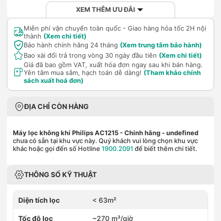
XEM THÊM ƯU ĐÃI
Miễn phí vận chuyển toàn quốc - Giao hàng hỏa tốc 2H nội
thành
(Xem chi tiết)
Bảo hành chính hãng 24 tháng
(Xem trung tâm bảo hành)
Bao xài đổi trả trong vòng 30 ngày đầu tiên
(Xem chi tiết)
Giá đã bao gồm VAT, xuất hóa đơn ngay sau khi bán hàng.
Yên tâm mua sắm, hạch toán dễ dàng!
(Tham khảo chính
sách xuất hoá đơn)
ĐỊA CHỈ CÒN HÀNG
Máy lọc không khí Philips AC1215 - Chính hãng
- undefined
chưa có sẵn tại khu vực này. Quý khách vui lòng chọn khu vực
khác hoặc gọi đến số Hotline
1900.2091
để biết thêm chi tiết.
THÔNG SỐ KỸ THUẬT
Diện tích lọc
< 63m²
Tốc độ lọc
~270 m³/giờ