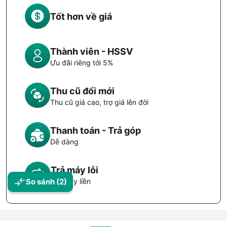
Tốt hơn về giá
Thành viên - HSSV
Ưu đãi riêng tới 5%
Thu cũ đổi mới
Thu cũ giá cao, trợ giá lên đời
Thanh toán - Trả góp
Dễ dàng
Trả máy lỗi
So sánh
(2)
Đổi máy liền