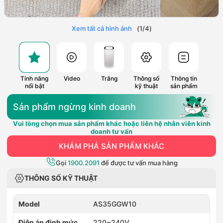
Xem tất cả hình ảnh
(
1
/
4
)
Tính năng
Video
Trắng
Thông số
Thông tin
nổi bật
kỹ thuật
sản phẩm
Sản phẩm ngừng kinh doanh
Vui lòng chọn mua sản phẩm khác hoặc liên hệ nhân viên kinh
doanh tư vấn
KHÁM PHÁ SẢN PHẨM KHÁC
Gọi
1900.2091
để được tư vấn mua hàng
THÔNG SỐ KỸ THUẬT
Model
AS35GGW10
Điện áp định mức
220~240V