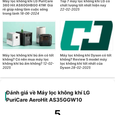
Máy lọc không khí LG PuriCare
Top 7 máy lọc không khí LG có
360 Hit AS60GHBG0 41W: Giá
chất lượng tốt nhất hiện nay
rẻ giúp nâng tầm cuộc sống
22-02-2025
trong lành
18-06-2024
Máy lọc không khí bù ẩm có tốt
Máy lọc không khí Dyson có tốt
không? Có nên mua máy lọc
không? Review 5 model máy
không khí bù ẩm không?
12-02-
lọc không khí tốt nhất của
2025
Dyson
28-02-2025
Đánh giá về Máy lọc không khí LG
PuriCare AeroHit AS35GGW10
5