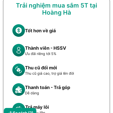
Trải nghiệm mua sắm 5T tại
Hoàng Hà
Tốt hơn về giá
Thành viên - HSSV
Ưu đãi riêng tới 5%
Thu cũ đổi mới
Thu cũ giá cao, trợ giá lên đời
Thanh toán - Trả góp
Dễ dàng
Trả máy lỗi
So sánh
(2)
Đổi máy liền