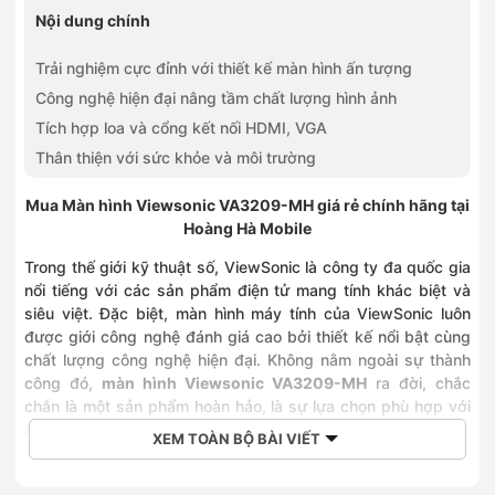
Nội dung chính
Trải nghiệm cực đỉnh với thiết kế màn hình ấn tượng
Công nghệ hiện đại nâng tầm chất lượng hình ảnh
Tích hợp loa và cổng kết nối HDMI, VGA
Thân thiện với sức khỏe và môi trường
Mua Màn hình Viewsonic VA3209-MH giá rẻ chính hãng tại
Hoàng Hà Mobile
Trong thế giới kỹ thuật số, ViewSonic là công ty đa quốc gia
nổi tiếng với các sản phẩm điện tử mang tính khác biệt và
siêu việt. Đặc biệt, màn hình máy tính của ViewSonic luôn
được giới công nghệ đánh giá cao bởi thiết kế nổi bật cùng
chất lượng công nghệ hiện đại. Không nằm ngoài sự thành
công đó,
màn hình Viewsonic VA3209-MH
ra đời, chắc
chắn là một sản phẩm hoàn hảo, là sự lựa chọn phù hợp với
mục đích công việc và giải trí của bạn.
XEM TOÀN BỘ BÀI VIẾT
Trải nghiệm cực đỉnh với thiết kế màn