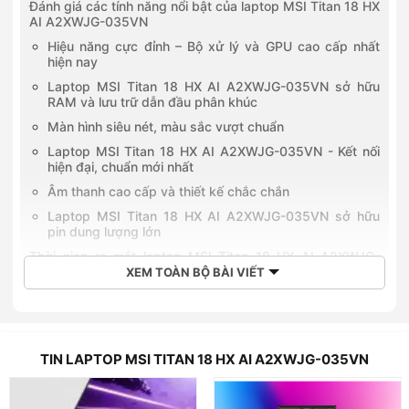
Đánh giá các tính năng nổi bật của laptop MSI Titan 18 HX
AI A2XWJG-035VN
Hiệu năng cực đỉnh – Bộ xử lý và GPU cao cấp nhất
hiện nay
Laptop MSI Titan 18 HX AI A2XWJG-035VN sở hữu
RAM và lưu trữ dẫn đầu phân khúc
Màn hình siêu nét, màu sắc vượt chuẩn
Laptop MSI Titan 18 HX AI A2XWJG-035VN - Kết nối
hiện đại, chuẩn mới nhất
Âm thanh cao cấp và thiết kế chắc chắn
Laptop MSI Titan 18 HX AI A2XWJG-035VN sở hữu
pin dung lượng lớn
Thời gian ra mắt laptop MSI Titan 18 HX AI A2XWJG-
035VN
XEM TOÀN BỘ BÀI VIẾT
Giá bán dự kiến laptop MSI Titan 18 HX AI A2XWJG-
035VN
Mua laptop MSI Titan 18 HX AI A2XWJG-035VN giá rẻ,
chính hãng tại Hoàng Hà Mobile
TIN LAPTOP MSI TITAN 18 HX AI A2XWJG-035VN
Laptop MSI Titan 18 HX AI A2XWJG-035VN
là mẫu laptop