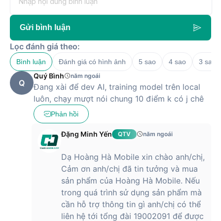
Dung
lượng
96GB
RAM
Gửi bình luận
Loại RAM
DDR5 6400MHz
Lọc đánh giá theo:
Số khe
2 khe (2x 48GB, nâng cấp tối đa 96GB)
ram
Bình luận
Đánh giá có hình ảnh
5 sao
4 sao
3 sao
Quý Bình
năm ngoái
6TB (2TB NVMe PCIe Gen5x4 SSD w/o
Ổ cứng
Q
Đang xài để dev AI, training model trên local
DRAM + 4TB NVMe PCIe Gen4x4 SSD x2)
luôn, chạy mượt nói chung 10 điểm k có j chê
Màn hình
Phản hồi
Tần số
120 Hz
quét
Đặng Minh Yến
QTV
năm ngoái
Chất liệu
Mini Led
tấm nền
Dạ Hoàng Hà Mobile xin chào anh/chị,
Cảm ơn anh/chị đã tin tưởng và mua
Kích
thước
18 inches
sản phẩm của Hoàng Hà Mobile. Nếu
màn hình
trong quá trình sử dụng sản phẩm mà
cần hỗ trợ thông tin gì anh/chị có thể
Công
Màn hình chống chóiĐộ phủ màu 100% DCI-
nghệ màn
liên hệ tới tổng đài 19002091 để được
P3Độ sáng 1000 nits
hình