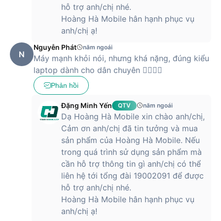
hỗ trợ anh/chị nhé.
Độ phân
Hoàng Hà Mobile hân hạnh phục vụ
giải màn
3840 x 2160 pixel
anh/chị ạ!
hình
Nguyễn Phát
năm ngoái
Âm thanh
N
Máy mạnh khỏi nói, nhưng khá nặng, đúng kiểu
Công
laptop dành cho dân chuyên 👍🏻👍🏻
Âm thanh của DynaudioNahimic 3 Audio
nghệ âm
EnhancerHi-Res Audio Ready
thanh
Phản hồi
Cổng kết nối
Đặng Minh Yến
QTV
năm ngoái
Dạ Hoàng Hà Mobile xin chào anh/chị,
Khe đọc
Có
thẻ nhớ
Cảm ơn anh/chị đã tin tưởng và mua
sản phẩm của Hoàng Hà Mobile. Nếu
Wi-Fi
Intel Killer BE Wi-Fi 7
trong quá trình sử dụng sản phẩm mà
Bluetooth
Bluetooth v5.4
cần hỗ trợ thông tin gì anh/chị có thể
liên hệ tới tổng đài 19002091 để được
2x Thunderbolt 5 (DisplayPort/ Power
Delivery 3.1)
hỗ trợ anh/chị nhé.
Cổng
3x Type-A USB3.2 Gen2
Hoàng Hà Mobile hân hạnh phục vụ
giao tiếp
1x HDMI 2.1 (8K @ 60Hz / 4K @ 120Hz)
anh/chị ạ!
1x RJ45
1x Đầu đọc thẻ SD Express