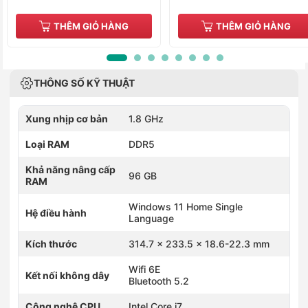
THÊM GIỎ HÀNG
THÊM GIỎ HÀNG
THÔNG SỐ KỸ THUẬT
Xung nhịp cơ bản
1.8 GHz
Loại RAM
DDR5
Khả năng nâng cấp
96 GB
RAM
Windows 11 Home Single
Hệ điều hành
Language
Kích thước
314.7 x 233.5 x 18.6-22.3 mm
Wifi 6E
Kết nối không dây
Bluetooth 5.2
Công nghệ CPU
Intel Core i7