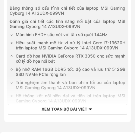
Bảng thông số cấu hình chi tiết của laptop MSI Gaming
Cyborg 14 A13UDX-099VN
Đánh giá chi tiết các tính năng nổi bật của laptop MSI
Gaming Cyborg 14 A13UDX-099VN
Màn hình FHD+ sắc nét với tần số quét 144Hz
Hiệu suất mạnh mẽ từ vi xử lý Intel Core i7-13620H
trên laptop MSI Gaming Cyborg 14 A13UDX-099VN
Card đồ họa NVIDIA GeForce RTX 3050 cho sức mạnh
xử lý đồ họa nổi bật
Bộ nhớ RAM 16GB DDR5 tốc độ cao và lưu trữ 512GB
SSD NVMe PCIe rộng lớn
Trải nghiệm âm thanh và bàn phím tối ưu của laptop
MSI Gaming Cyborg 14 A13UDX-099VN
Hệ thống kết nối hiện đại và tiện lợi trên laptop MSI
Gaming Cyborg 14 A13UDX-099VN
Thời điểm ra mắt laptop MSI Gaming Cyborg 14 A13UDX-
XEM TOÀN BỘ BÀI VIẾT
099VN
Giá bán tham khảo của laptop MSI Gaming Cyborg 14
A13UDX-099VN