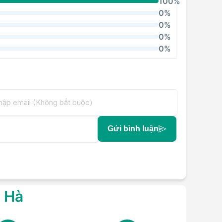
100%
0%
0%
0%
0%
Gửi bình luận
g Hà