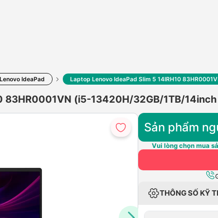
Lenovo IdeaPad
Laptop Lenovo IdeaPad Slim 5 14IRH10 83HR0001
10 83HR0001VN (i5-13420H/32GB/1TB/14inch W
Sản phẩm ng
Vui lòng chọn mua sả
THÔNG SỐ KỸ 