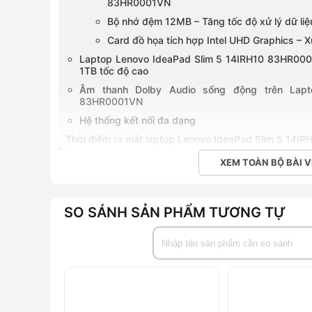
83HR0001VN
Bộ nhớ đệm 12MB – Tăng tốc độ xử lý dữ liệ
Card đồ họa tích hợp Intel UHD Graphics – X
Laptop Lenovo IdeaPad Slim 5 14IRH10 83HR00
1TB tốc độ cao
Âm thanh Dolby Audio sống động trên Lapt
83HR0001VN
Hệ thống kết nối đa dạng
Thời điểm ra mắt laptop Lenovo IdeaPad Slim 5 14
Giá bán tham khảo của laptop Lenovo IdeaPad Slim
XEM TOÀN BỘ BÀI V
Mua laptop Lenovo IdeaPad Slim 5 14IRH10 83HR000
Laptop
Lenovo IdeaPad Slim 5 14IRH10 83HR0001V
SO SÁNH SẢN PHẨM TƯƠNG TỰ
trong phân khúc cận cao cấp, hướng đến người dùng 
nhu cầu làm việc di động. Với thiết kế gọn nhẹ 1.39kg
1920x1200 chất lượng cao và bộ vi xử lý Intel Core i
đáp ứng tốt các yêu cầu từ công việc đến giải trí.
Đặc điểm nổi bật
Kiểu dáng thanh lịch, vỏ kim loại chắc chắn, tr