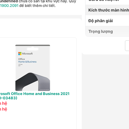
 undefined
chưa có sẵn tại khu vực này. Quý
1900.2091
để biết thêm chi tiết.
Kích thước màn hìn
Độ phân giải
Trọng lượng
crosoft Windows Home 11 64bit All Lng
Microsoft Win Pro 11 6
KW9-00664)
Online (FQC-10572)
690,000 ₫
- 30%
5,990,000 ₫
- 14%
,290,000 ₫
5,130,000 ₫
,290,000 ₫
5,130,000 ₫
690,000 ₫
- 30%
5,990,000 ₫
- 14%
3,251,000 ₫
Hoặc 591,000 ₫ x 6T
oàng Hà Member chỉ từ
Hoàng Hà Member chỉ từ