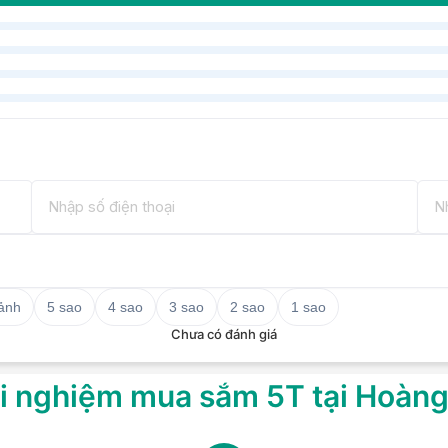
(always on)
hỗ trợ PD 3.0 và DisplayPort 1.4)
tổng hợp 3.5mm
p (nhận dạng khuôn mặt)
 ảnh
5 sao
4 sao
3 sao
2 sao
1 sao
Chưa có đánh giá
i nghiệm mua sắm 5T tại Hoàn
nổi bật của laptop Lenovo
N