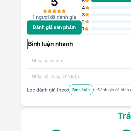
5
5
4
1 x USB-A 3.2 Thế hệ 1
3
1 x USB-A 3.2 Thế hệ 1 
1
người đã đánh giá
2 x USB-C 3.2 Thế hệ 1 (
2
Cổng kết nối
1x HDMI 1.4b
Đánh giá sản phẩm
1
1 x Jack cắm âm thanh 
1 đầu đọc thẻ nhớ
Bình luận nhanh
Wi-Fi 6 (802.11ax)
Kết nối không dây
Bluetooth 5.2
Camera
1080p FHD IR có micro ké
Kích thước
313.4 x 222 x 16.9 mm
Trọng lượng
1.39kg
Lọc đánh giá theo:
Bình luận
Đánh giá có hình
Hệ điều hành
Windows 11 Home
Pin
60WHrs
Trả
Đánh giá chi tiết các tính năng 
IdeaPad Slim 5 14IRH10 83HR0001V