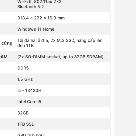
Wi-Fi 6, 802.11ax 2x2
Bluetooth 5.2
313.4 x 222 x 16.9 mm
Windows 11 Home
Tối đa hai ổ đĩa, 2x M.2 SSD, nâng cấp lên
ổ cứng
đến 1TB
 RAM
(2x SO-DIMM socket, up to 32GB SDRAM)
DDR5
1.5 GHz
i5 - 13420H
Intel Core i5
32GB
1TB SSD
GPU tích hợp