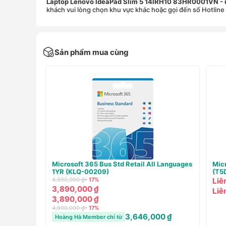
Laptop Lenovo IdeaPad Slim 5 14IRH10 83HR0001VN
-
khách vui lòng chọn khu vực khác hoặc gọi đến số Hotline
Sản phẩm mua cùng
iness 2021
Microsoft Office Professional 2021 Online
Mi
(269-17185)
(
12,499,000 ₫
- 24%
4,
9,490,000 ₫
3
9,490,000 ₫
3
12,499,000 ₫
- 24%
4,
9,080,000 ₫
Hoàng Hà Member chỉ từ
H