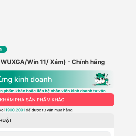
VN
UXGA/Win 11/ Xám) - Chính hãng
ừng kinh doanh
n phẩm khác hoặc liên hệ nhân viên kinh doanh tư vấn
KHÁM PHÁ SẢN PHẨM KHÁC
Gọi
1900.2091
để được tư vấn mua hàng
THUẬT