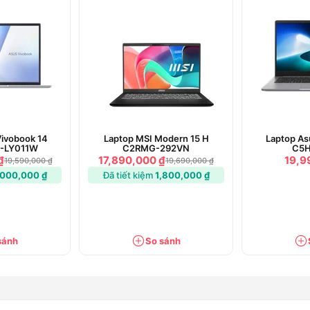
giải 1920x1200, màu sắc chuẩn xác nhờ
nhiệm, đáp ứng tốt công việc văn phòng,
o cho âm thanh sống động, rõ ràng, nâng
nhanh chóng, bảo mật cao, tăng tiện ích
Vivobook 14
Laptop MSI Modern 15 H
Laptop A
-LY011W
C2RMG-292VN
C5H
₫
17,890,000 ₫
19,9
19,590,000 ₫
19,690,000 ₫
,000,000 ₫
Đã tiết kiệm
1,800,000 ₫
laptop Lenovo IdeaPad Slim 5
sánh
So sánh