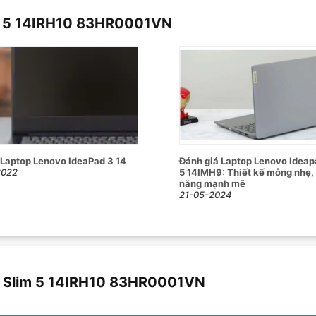
, xung nhịp tối đa 4.6GHz
 5 14IRH10 83HR0001VN
920x1200)
ắc: 100% DCI-P3
Laptop Lenovo IdeaPad 3 14
Đánh giá Laptop Lenovo Ideap
2022
5 14IMH9: Thiết kế mỏng nhẹ,
0x4 NVMe(có thể nâng cấp lên 2 x
năng mạnh mẽ
21-05-2024
ics
uất 2 x 2W
d Slim 5 14IRH10 83HR0001VN
 đầy đủ
chức năng cuộn và thao tác