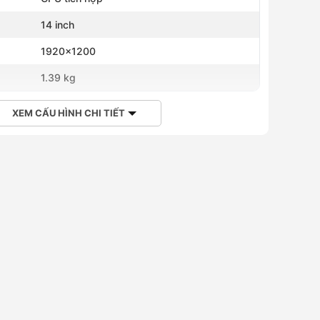
h
14 inch
1920x1200
1.39 kg
XEM CẤU HÌNH CHI TIẾT
4b All-LngPK Lic
Office Home 2024
2,990,000 ₫
2,990,000 ₫
2,954,000 ₫
Hoàng Hà Member chỉ từ
5,068,000 ₫