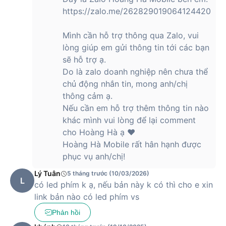
giao tiếp
1 x HDMI 1.4
https://zalo.me/262829019064124420
1 x Jack cắm âm thanh 3.5mm
1 x Khe đọc thẻ nhớ SD
1 x Cổng nguồn
Mình cần hỗ trợ thông qua Zalo, vui
lòng giúp em gửi thông tin tới các bạn
Wi-Fi
Wi-Fi 6
sẽ hỗ trợ ạ.
Bluetooth
5.2
Do là zalo doanh nghiệp nên chưa thể
1080p FHD + Camera hồng ngoại IR có màn
chủ động nhắn tin, mong anh/chị
Webcam
trập
thông cảm ạ.
Nếu cần em hỗ trợ thêm thông tin nào
Hệ điều
Windows 11 Home Single Language
hành
khác mình vui lòng để lại comment
cho Hoàng Hà ạ ❤️
Bàn phím & Touchpad
Hoàng Hà Mobile rất hân hạnh được
Kiểu bàn
Bàn phím tiêu chuẩn
phục vụ anh/chị!
phím
Lý Tuân
5 tháng trước (10/03/2026)
Touchpad
Bàn di chuột cảm ứng đa điểm
L
có led phím k ạ, nếu bản này k có thì cho e xin
Thông tin pin & Sạc
link bản nào có led phím vs
Dung
Phản hồi
60WHrs
lượng pin