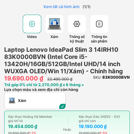
Xem tất cả hình ảnh
(
1
/
1
)
Video
Xám
Thông số
Thông tin
kỹ thuật
sản phẩm
Laptop Lenovo IdeaPad Slim 3 14IRH10
83K0000BVN (Intel Core i5-
13420H/16GB/512GB/Intel UHD/14 inch
WUXGA OLED/Win 11/Xám) - Chính hãng
19.690.000 ₫
83K0000BVN
SKU:
22.490.000 ₫
Trả góp 0% chỉ từ 2,270,000 ₫ x 6 tháng >
Lựa chọn màu và xem địa chỉ còn hàng
Xám
Xác thực Hoàng Hà Member
Xác thực Edu (HSSV - GV)
giá chỉ từ
giá chỉ còn
19.454.000 ₫
19.190.000 ₫
Hoặc
19.690.000 ₫
1.2%
19.690.000 ₫
2.5%