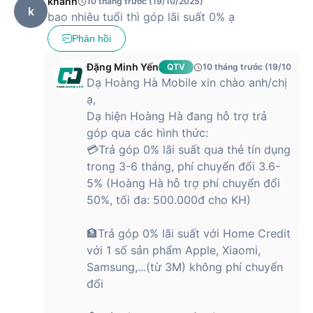
khánh
10 tháng trước (19/10/2025)
k
Sạc
65W đầu tròn
bao nhiêu tuổi thì góp lãi suất 0% ạ
Phản hồi
Đánh giá chi tiết laptop Lenovo IdeaPad
Slim 3 14IRH10 83K0000BVN
Đặng Minh Yến
QTV
10 tháng trước (19/10/202
Dạ Hoàng Hà Mobile xin chào anh/chị
Nếu bạn đang tìm kiếm một chiếc laptop mỏng nhẹ, hiệu
ạ,
năng ổn định để phục vụ công việc, học tập hoặc giải trí cơ
Dạ hiện Hoàng Hà đang hỗ trợ trả
bản, Lenovo IdeaPad Slim 3 14IRH10 83K0000BVN sẽ là một
góp qua các hình thức:
lựa chọn đáng cân nhắc. Với thiết kế hiện đại, màn hình sắc
💳Trả góp 0% lãi suất qua thẻ tín dụng
nét và cấu hình phù hợp trong tầm giá, sản phẩm này đáp
ứng tốt nhu cầu của sinh viên và dân văn phòng.
trong 3-6 tháng, phí chuyển đổi 3.6-
5% (Hoàng Hà hỗ trợ phí chuyển đổi
Thanh lịch, nhỏ gọn - Sẵn sàng đồng hành mọi
50%, tối đa: 500.000đ cho KH)
lúc mọi nơi
🏦Trả góp 0% lãi suất với Home Credit
Lenovo IdeaPad Slim 3 14IRH10 83K0000BVN gây ấn tượng
với thiết kế mỏng nhẹ, hiện đại, phù hợp cho những ai yêu
với 1 số sản phẩm Apple, Xiaomi,
thích sự linh hoạt. Với trọng lượng chỉ khoảng 1.33kg và độ
Samsung,...(từ 3M) không phí chuyển
mỏng tối ưu, chiếc laptop này dễ dàng đồng hành cùng bạn
đổi
mọi lúc, mọi nơi mà không gây cảm giác cồng kềnh.