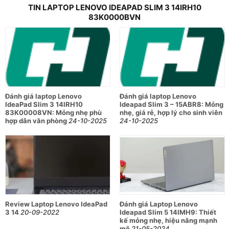
ổn định trong tầm giá hợp lý. Dưới đây là bảng thông số kỹ
TIN LAPTOP LENOVO IDEAPAD SLIM 3 14IRH10
thuật sản phẩm để bạn tham khảo.
83K0000BVN
Thông số
Chi tiết
Thiết kế & Trọng lượng
Kích
314.4 x 222.1 x 16.9 - 17.9 mm
thước
Đánh giá laptop Lenovo
Đánh giá laptop Lenovo
Trọng
1.33kg
IdeaPad Slim 3 14IRH10
Ideapad Slim 3 – 15ABR8: Mỏng
lượng
83K00008VN: Mỏng nhẹ phù
nhẹ, giá rẻ, hợp lý cho sinh viên
hợp dân văn phòng
24-10-2025
24-10-2025
Chất liệu
Nhôm & Nhựa PC-ABS
Bộ xử lý
CPU
Intel Core i5 - 13420H
Xung nhịp
1.5GHz
cơ bản
Xung nhịp
Review Laptop Lenovo IdeaPad
Đánh giá Laptop Lenovo
4.6GHz
tối đa
3 14
20-09-2022
Ideapad Slim 5 14IMH9: Thiết
kế mỏng nhẹ, hiệu năng mạnh
Số nhân
8
mẽ
21-05-2024