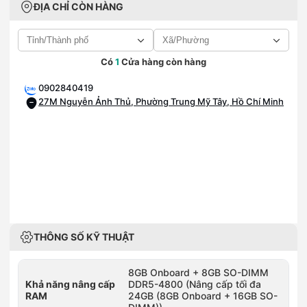
ĐỊA CHỈ CÒN HÀNG
Có
1
Cửa hàng còn hàng
0902840419
27M Nguyễn Ảnh Thủ, Phường Trung Mỹ Tây, Hồ Chí Minh
THÔNG SỐ KỸ THUẬT
8GB Onboard + 8GB SO-DIMM
Khả năng nâng cấp
DDR5-4800 (Nâng cấp tối đa
RAM
24GB (8GB Onboard + 16GB SO-