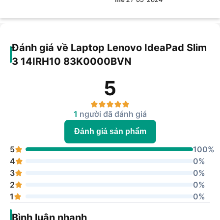
Số luồng
12
Bộ nhớ
12MB
đệm
Đánh giá về Laptop Lenovo IdeaPad Slim
Đồ họa
3 14IRH10 83K0000BVN
Card
Intel UHD Graphics
5
onboard
Bộ nhớ
1
người đã đánh giá
RAM
16GB DDR5
Đánh giá sản phẩm
Tốc độ
4800MHz
RAM
5
100%
SSD
512GB
4
0%
3
0%
Màn hình
2
0%
Kích
1
0%
thước
14 inch
màn hình
Bình luận nhanh