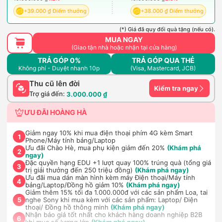
+39.000 ₫ Điểm thưởng
+38.000 ₫ Điểm thưởng
(*) Giá đã quy đổi quà tặng (nếu có).
MUA NGAY
(Giao tận nhà hoặc nhận tại cửa hàng)
TRẢ GÓP 0%
TRẢ GÓP QUA THẺ
Không phí - Duyệt nhanh 10p
(Visa, Mastercard, JCB)
Thu cũ lên đời
Kiểm tra ngay
Trợ giá đến:
3.000.000 ₫
ƯU ĐÃI HOÀNG HÀ
Giảm ngay 10% khi mua điện thoại phím 4G kèm Smart
1
Phone/Máy tính bảng/Laptop
Ưu đãi Chào Hè, mua phụ kiện giảm đến 20%
(Khám phá
2
ngay)
Đặc quyền hạng EDU +1 lượt quay 100% trúng quà (tổng giá
3
trị giải thưởng đến 250 triệu đồng)
(Khám phá ngay)
Ưu đãi mua dán màn hình kèm máy Điện thoại/Máy tính
4
bảng/Laptop/Đồng hồ giảm 10%
(Khám phá ngay)
Giảm thêm 15% tối đa 1.000.000đ với các sản phẩm Loa, tai
nghe Sony khi mua kèm với các sản phẩm: Laptop/ Điện
5
thoại/ Đồng hồ thông minh
(Khám phá ngay)
Nhận báo giá tốt nhất cho khách hàng doanh nghiệp B2B
6
khi mua số lượng lớn
(Khám phá ngay)