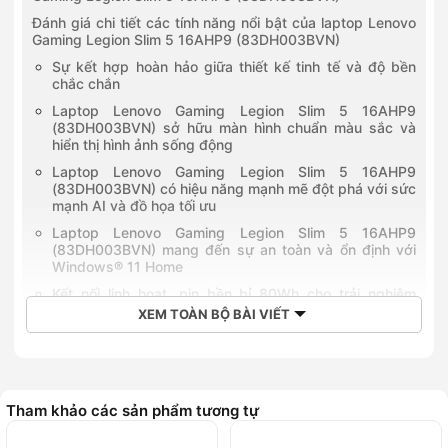
Đánh giá chi tiết các tính năng nổi bật của laptop Lenovo
Gaming Legion Slim 5 16AHP9 (83DH003BVN)
Sự kết hợp hoàn hảo giữa thiết kế tinh tế và độ bền
chắc chắn
Laptop Lenovo Gaming Legion Slim 5 16AHP9
(83DH003BVN) sở hữu màn hình chuẩn màu sắc và
hiển thị hình ảnh sống động
Laptop Lenovo Gaming Legion Slim 5 16AHP9
(83DH003BVN) có hiệu năng mạnh mẽ đột phá với sức
mạnh AI và đồ họa tối ưu
Laptop Lenovo Gaming Legion Slim 5 16AHP9
(83DH003BVN) mang đến sự an toàn và ổn định với
Windows® 11 Home
Kết nối linh hoạt, pin bền bỉ 80Wh cho trải nghiệm
không gián đoạn
XEM TOÀN BỘ BÀI VIẾT
Laptop Lenovo Gaming Legion Slim 5 16AHP9
(83DH003BVN) ra mắt khi nào?
Giá bán tham khảo của laptop Lenovo Gaming Legion Slim
5 16AHP9 (83DH003BVN)
Tham khảo các sản phẩm tương tự
So sánh Laptop Lenovo Gaming Legion Slim 5 16AHP9
(83DH003BVN) và Laptop Lenovo Gaming Legion 5