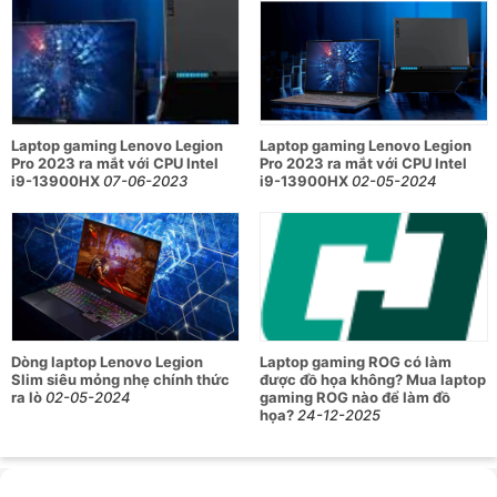
Màn hình 16 inch WQXGA (2560x1600) chuẩn màu
100% sRGB, tần số quét 165Hz, hỗ trợ Dolby Vision®,
lý tưởng cho cả gaming lẫn sáng tạo nội dung.
Hiệu năng vượt trội với vi xử lý AMD Ryzen 7 8845HS,
kết hợp cùng GPU RTX 4060 8GB hỗ trợ AI lên đến
Laptop gaming Lenovo Legion
Laptop gaming Lenovo Legion
233 TOPS.
Pro 2023 ra mắt với CPU Intel
Pro 2023 ra mắt với CPU Intel
i9-13900HX
07-06-2023
i9-13900HX
02-05-2024
Bàn phím RGB 4 vùng, thiết kế hiện đại, hệ điều hành
Windows 11 bản quyền sẵn sàng sử dụng.
Tích hợp chip AI chuyên dụng Lenovo LA1 và công
nghệ AMD Ryzen™ AI, tối ưu hiệu suất thông minh theo
thời gian thực.
Pin dung lượng lớn 80Wh, thời lượng sử dụng ổn định
Dòng laptop Lenovo Legion
Laptop gaming ROG có làm
cho cả ngày dài làm việc hoặc chơi game.
Slim siêu mỏng nhẹ chính thức
được đồ họa không? Mua laptop
ra lò
02-05-2024
gaming ROG nào để làm đồ
họa?
24-12-2025
Bảng thông số kỹ thuật chi tiết của
laptop Laptop Lenovo Gaming Legion