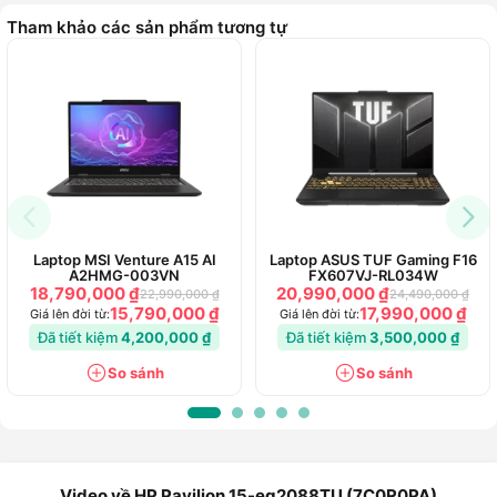
Tham khảo các sản phẩm tương tự
Laptop MSI Venture A15 AI
Laptop ASUS TUF Gaming F16
A2HMG-003VN
FX607VJ-RL034W
18,790,000 ₫
20,990,000 ₫
22,990,000 ₫
24,490,000 ₫
15,790,000 ₫
17,990,000 ₫
Giá lên đời từ:
Giá lên đời từ:
Đã tiết kiệm
4,200,000 ₫
Đã tiết kiệm
3,500,000 ₫
So sánh
So sánh
Laptop HP Pavilion 15-eg2088TU (7C0R0PA) - Chính hãng
là
chiếc laptop văn phòng đa năng mà người dùng không thể
bỏ lỡ. Sở hữu sức mạnh từ chipset Intel Core i7-1260P, máy
đem đến khả năng đa nhiệm hiệu quả cùng hiệu suất hoạt
động bền bỉ. RAM 16GB song hành cùng ổ cứng SSD 512GB
Video về HP Pavilion 15-eg2088TU (7C0R0PA)