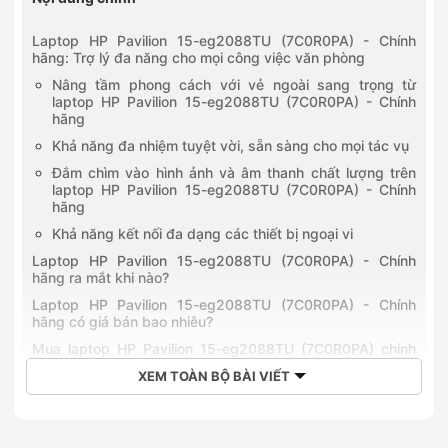
Laptop HP Pavilion 15-eg2088TU (7C0R0PA) - Chính
hãng: Trợ lý đa năng cho mọi công việc văn phòng
Nâng tầm phong cách với vẻ ngoài sang trọng từ
laptop HP Pavilion 15-eg2088TU (7C0R0PA) - Chính
hãng
Khả năng đa nhiệm tuyệt vời, sẵn sàng cho mọi tác vụ
Đắm chìm vào hình ảnh và âm thanh chất lượng trên
laptop HP Pavilion 15-eg2088TU (7C0R0PA) - Chính
hãng
Khả năng kết nối đa dạng các thiết bị ngoại vi
Laptop HP Pavilion 15-eg2088TU (7C0R0PA) - Chính
hãng ra mắt khi nào?
Laptop HP Pavilion 15-eg2088TU (7C0R0PA) - Chính
hãng có giá bán bao nhiêu?
Mua laptop HP Pavilion 15-eg2088TU (7C0R0PA) chính
hãng giá rẻ tại Hoàng Hà Mobile
XEM TOÀN BỘ BÀI VIẾT