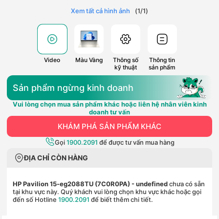
Xem tất cả hình ảnh
(
1
/
1
)
Video
Màu Vàng
Thông số
Thông tin
kỹ thuật
sản phẩm
Sản phẩm ngừng kinh doanh
Vui lòng chọn mua sản phẩm khác hoặc liên hệ nhân viên kinh
doanh tư vấn
KHÁM PHÁ SẢN PHẨM KHÁC
Gọi
1900.2091
để được tư vấn mua hàng
ĐỊA CHỈ CÒN HÀNG
HP Pavilion 15-eg2088TU (7C0R0PA)
- undefined
chưa có sẵn
tại khu vực này. Quý khách vui lòng chọn khu vực khác hoặc gọi
đến số Hotline
1900.2091
để biết thêm chi tiết.