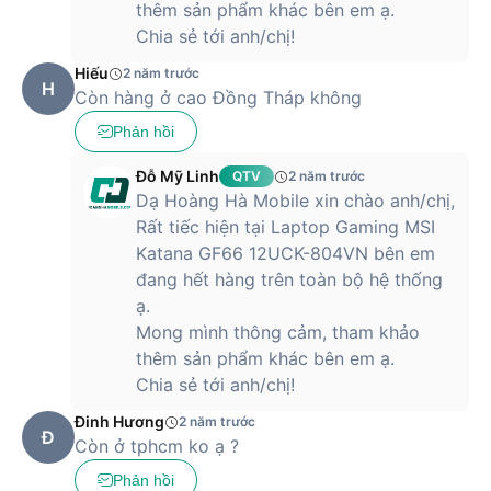
thêm sản phẩm khác bên em ạ.
Chia sẻ tới anh/chị!
Hiếu
2 năm trước
H
Còn hàng ở cao Đồng Tháp không
Phản hồi
Đỗ Mỹ Linh
QTV
2 năm trước
Dạ Hoàng Hà Mobile xin chào anh/chị,
Rất tiếc hiện tại Laptop Gaming MSI
Katana GF66 12UCK-804VN bên em
đang hết hàng trên toàn bộ hệ thống
ạ.
Mong mình thông cảm, tham khảo
thêm sản phẩm khác bên em ạ.
Chia sẻ tới anh/chị!
Đinh Hương
2 năm trước
Đ
Còn ở tphcm ko ạ ?
Phản hồi