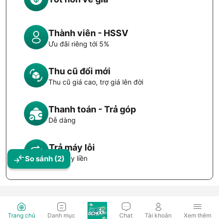
Thành viên - HSSV
Ưu đãi riêng tới 5%
Thu cũ đổi mới
Thu cũ giá cao, trợ giá lên đời
Thanh toán - Trả góp
Dễ dàng
Trả máy lỗi
So sánh
(2)
Đổi máy liền
Trang chủ
Danh mục
Chat
Tài khoản
Xem thêm