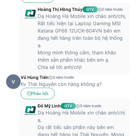
Hoàng Thị Hồng Thúy
QTV
2 năm trước
Dạ Hoàng Hà Mobile xin chào anh/chị,
Rất tiếc hiện tại Laptop Gaming MSI
Katana GF66 12UCK-804VN bên em
đang hết hàng trên toàn bộ hệ thống
ạ.
Mong mình thông cảm, tham khảo
thêm sản phẩm khác bên em ạ.
Chia sẻ tới anh/chị!
Vũ Hùng Tiến
3 năm trước
V
Kv Thái Nguyên còn hàng không ạ?
Phản hồi
Đỗ Mỹ Linh
QTV
3 năm trước
Dạ Hoàng Hà Mobile xin chào anh/chị
ạ,
Dạ rất tiếc sản phẩm này bên em
đang hết hàng tại Thái Nguyên. Mong