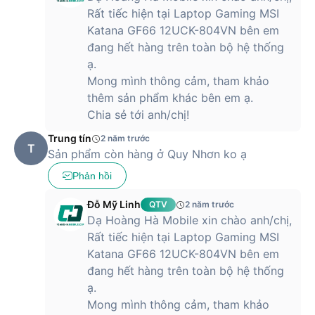
kết nối tiện ích, Laptop Gaming MSI Katana GF66 12UCK-
Rất tiếc hiện tại Laptop Gaming MSI
804VN sẽ là sự lựa chọn tốt cho mọi nhu cầu của người
Katana GF66 12UCK-804VN bên em
dùng.
đang hết hàng trên toàn bộ hệ thống
Hiện tại, Hoàng Hà Mobile đã trở thành nhà phân phối laptop
ạ.
& phụ kiện máy tính với những sản phẩm chất lượng cao và
Mong mình thông cảm, tham khảo
mức giá hấp dẫn. Để mua Laptop Gaming MSI Katana GF66
thêm sản phẩm khác bên em ạ.
12UCK-804VN - Chính hãng, hãy tới các chi nhánh Hoàng Hà
Chia sẻ tới anh/chị!
Mobile gần nhất hoặc click đặt hàng để được giao hàng tận
tay hoàn toàn miễn phí.
Trung tín
2 năm trước
T
Sản phẩm còn hàng ở Quy Nhơn ko ạ
Phản hồi
Đỗ Mỹ Linh
QTV
2 năm trước
Dạ Hoàng Hà Mobile xin chào anh/chị,
Rất tiếc hiện tại Laptop Gaming MSI
Katana GF66 12UCK-804VN bên em
đang hết hàng trên toàn bộ hệ thống
ạ.
Mong mình thông cảm, tham khảo