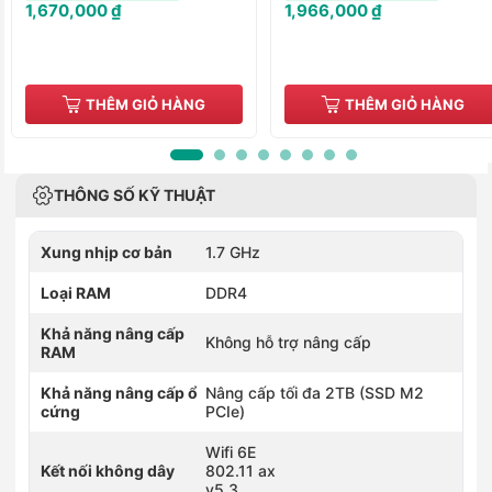
1,670,000 ₫
1,966,000 ₫
THÊM GIỎ HÀNG
THÊM GIỎ HÀNG
THÔNG SỐ KỸ THUẬT
Xung nhịp cơ bản
1.7 GHz
Loại RAM
DDR4
Khả năng nâng cấp
Không hỗ trợ nâng cấp
RAM
Khả năng nâng cấp ổ
Nâng cấp tối đa 2TB (SSD M2
cứng
PCIe)
Wifi 6E
Kết nối không dây
802.11 ax
v5.3