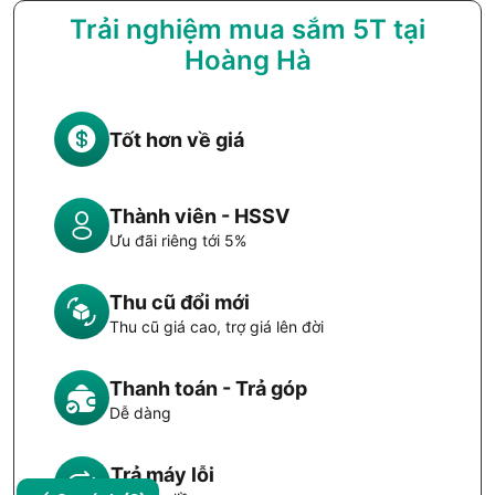
Kích thước màn hình
15.6 inch
Trải nghiệm mua sắm 5T tại
Hoàng Hà
Chuẩn màn hình FHD+
Tấm nền WVA
Công nghệ màn hình
Chống chói Anti Glare
45% NTSC
Tốt hơn về giá
Độ phân giải
1920 x 1200 Pixels
Tần số quét
120Hz
Thành viên - HSSV
Cổng kết nối
Ưu đãi riêng tới 5%
1 USB 3.2 Gen 1
1 USB 2.0
Thu cũ đổi mới
Cổng giao tiếp
1 USB 3.2 Gen 1 Type-C
Thu cũ giá cao, trợ giá lên đời
1 HDMI 1.4
1 Jack 3.5 mm
Thanh toán - Trả góp
Wifi
Wifi 6
Dễ dàng
Bluetooth
v5.3
Webcam
HD Webcam
Trả máy lỗi