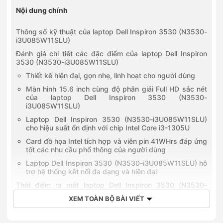
Nội dung chính
Thông số kỹ thuật của laptop Dell Inspiron 3530 (N3530-
i3U085W11SLU)
Đánh giá chi tiết các đặc điểm của laptop Dell Inspiron
3530 (N3530-i3U085W11SLU)
Thiết kế hiện đại, gọn nhẹ, linh hoạt cho người dùng
Màn hình 15.6 inch cùng độ phân giải Full HD sắc nét
của laptop Dell Inspiron 3530 (N3530-
i3U085W11SLU)
Laptop Dell Inspiron 3530 (N3530-i3U085W11SLU)
cho hiệu suất ổn định với chip Intel Core i3-1305U
Card đồ họa Intel tích hợp và viên pin 41WHrs đáp ứng
tốt các nhu cầu phổ thông của người dùng
Laptop Dell Inspiron 3530 (N3530-i3U085W11SLU) hỗ
trợ hệ thống kết nối đa dạng và hiện đại
Thời điểm ra mắt laptop Dell Inspiron 3530 (N3530-
i3U085W11SLU)
XEM TOÀN BỘ BÀI VIẾT
Giá bán của laptop Dell Inspiron 3530 (N3530-
i3U085W11SLU)