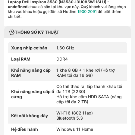
Laptop Dell Inspiron 3530 (N3530-i3U085W11SLU)
-
undefined
chưa có sẵn tại khu vực này. Quý khách vui lòng chọn
khu vực khác hoặc gọi đến số Hotline
1900.2091
để biết thêm
chi tiết.
THÔNG SỐ KỸ THUẬT
Xung nhịp cơ bản
1.60 GHz
Loại RAM
DDR4
Khả năng nâng cấp
1 khe 8 GB + 1 khe rời (Hỗ trợ
RAM
RAM tối đa 16 GB)
Có thể tháo ra, lắp thanh khác tối
Khả năng nâng cấp ổ
đa 1TB (2230)
cứng
Hỗ trợ khe cắm HDD SATA (nâng
cấp tối đa 2 TB)
Wi-Fi 6 (802.11ax)
Kết nối không dây
Bluetooth 5.3
Hệ điều hành
Windows 11 Home