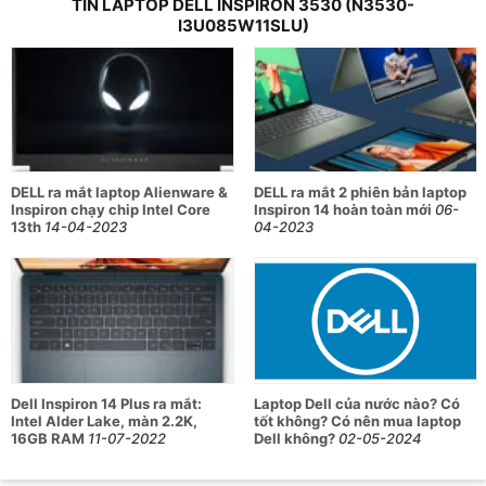
dày chưa đến 19mm, dễ dàng mang theo khi di
TIN LAPTOP DELL INSPIRON 3530 (N3530-
I3U085W11SLU)
chuyển.
Màn hình 15.6 inch Full HD, tần số quét 120Hz, độ
sáng 250 nit cùng công nghệ chống chói cho hình ảnh
hiển thị sắc nét, chân thực.
Cấu hình ổn định với chip Intel Core i3-1305U (tốc độ
tối đa 4.5GHz), RAM 8GB DDR4 và SSD 512GB PCIe,
giúp xử lý mượt mà các tác vụ hàng ngày.
DELL ra mắt laptop Alienware &
DELL ra mắt 2 phiên bản laptop
Inspiron chạy chip Intel Core
Inspiron 14 hoàn toàn mới
06-
13th
14-04-2023
04-2023
Card đồ họa tích hợp Intel UHD Graphics phù hợp cho
nhu cầu học tập, giải trí, xem phim và làm việc văn
phòng.
Dung lượng pin 3 cell 41WHrs cho thời lượng sử dụng
lâu dài, tiện lợi khi mang theo bên ngoài.
Thông số kỹ thuật của laptop Dell
Inspiron 3530 (N3530-i3U085W11SLU)
Dell Inspiron 14 Plus ra mắt:
Laptop Dell của nước nào? Có
Intel Alder Lake, màn 2.2K,
tốt không? Có nên mua laptop
16GB RAM
11-07-2022
Dell không?
02-05-2024
Thông số
Chi tiết