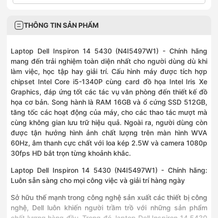
THÔNG TIN SẢN PHẨM
Laptop Dell Inspiron 14 5430 (N4I5497W1)
- Chính hãng
mang đến trải nghiệm toàn diện nhất cho người dùng dù khi
làm việc, học tập hay giải trí. Cấu hình máy được tích hợp
chipset Intel Core i5-1340P cùng card đồ họa Intel Iris Xe
Graphics, đáp ứng tốt các tác vụ văn phòng đến thiết kế đồ
họa cơ bản. Song hành là RAM 16GB và ổ cứng SSD 512GB,
tăng tốc các hoạt động của máy, cho các thao tác mượt mà
cùng không gian lưu trữ hiệu quả. Ngoài ra, người dùng còn
được tận hưởng hình ảnh chất lượng trên màn hình WVA
60Hz, âm thanh cực chất với loa kép 2.5W và camera 1080p
30fps HD bắt trọn từng khoảnh khắc.
Laptop Dell Inspiron 14 5430 (N4I5497W1) - Chính hãng:
Luôn sẵn sàng cho mọi công việc và giải trí hàng ngày
Sở hữu thế mạnh trong công nghệ sản xuất các thiết bị công
nghệ,
Dell
luôn khiến người trầm trồ với những sản phẩm
chất lượng hàng đầu. Trong đó, laptop Dell Inspiron 14 5430