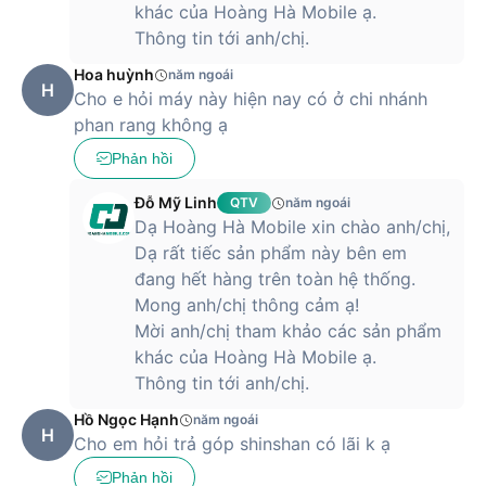
khác của Hoàng Hà Mobile ạ.
Thông tin tới anh/chị.
Hoa huỳnh
năm ngoái
H
Cho e hỏi máy này hiện nay có ở chi nhánh
phan rang không ạ
Phản hồi
Đỗ Mỹ Linh
QTV
năm ngoái
Dạ Hoàng Hà Mobile xin chào anh/chị,
Dạ rất tiếc sản phẩm này bên em
đang hết hàng trên toàn hệ thống.
Mong anh/chị thông cảm ạ!
Mời anh/chị tham khảo các sản phẩm
khác của Hoàng Hà Mobile ạ.
Thông tin tới anh/chị.
Hồ Ngọc Hạnh
năm ngoái
H
Cho em hỏi trả góp shinshan có lãi k ạ
Phản hồi