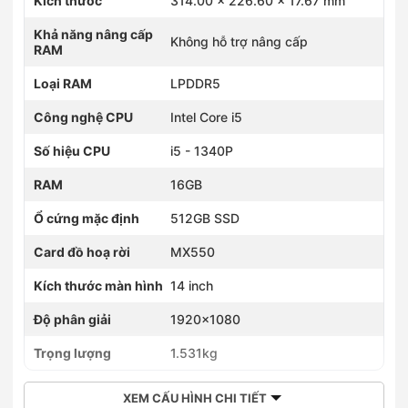
Kích thước
314.00 x 226.60 x 17.67 mm
Khả năng nâng cấp
Không hỗ trợ nâng cấp
RAM
Loại RAM
LPDDR5
Công nghệ CPU
Intel Core i5
Số hiệu CPU
i5 - 1340P
RAM
16GB
Ổ cứng mặc định
512GB SSD
Card đồ hoạ rời
MX550
Kích thước màn hình
14 inch
Độ phân giải
1920x1080
Trọng lượng
1.531kg
XEM CẤU HÌNH CHI TIẾT