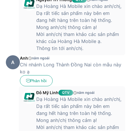
Dạ Hoàng Hà Mobile xin chào anh/chị,
Dạ rất tiếc sản phẩm này bên em
đang hết hàng trên toàn hệ thống.
Laptop Dell Inspiron 14 5430 (N4I5497W1) - Chính hãng có
Mong anh/chị thông cảm ạ!
giá bao nhiêu?
Mời anh/chị tham khảo các sản phẩm
Hiện tại, chiếc laptop này đang được mở bán tại Hoàng Hà
khác của Hoàng Hà Mobile ạ.
Mobile với mức giá tham khảo khoảng 21,590,000 VND. Đây
Thông tin tới anh/chị.
là một mức giá hợp lý với một dòng máy văn phòng cao cấp
Anh
năm ngoái
và sở hữu nhiều tính năng hữu ích. Sản phẩm chính là người
A
Chi nhánh Long Thành Đồng Nai còn mẫu này
trợ lý lý tưởng cho mọi công việc và giải trí của dân văn
ko ạ
phòng.
Phản hồi
Mua laptop Dell Inspiron 14 5430 (N4I5497W1) chính hãng
Đỗ Mỹ Linh
QTV
năm ngoái
giá rẻ tại Hoàng Hà Mobile
Dạ Hoàng Hà Mobile xin chào anh/chị,
Dạ rất tiếc sản phẩm này bên em
Laptop Dell Inspiron 14 5430 (N4I5497W1) hiện đã có mặt
đang hết hàng trên toàn hệ thống.
tại
Hoàng Hà Mobile
với mức giá vô cùng ưu đãi. Sản phẩm
Mong anh/chị thông cảm ạ!
có thời hạn bảo hành 12 tháng và nhiều chương trình khuyến
mãi hấp dẫn cho khách mua hàng.
Mời anh/chị tham khảo các sản phẩm