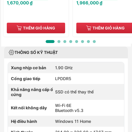
1,670,000 ₫
1,966,000 ₫
THÊM GIỎ HÀNG
THÊM GIỎ HÀNG
THÔNG SỐ KỸ THUẬT
Xung nhịp cơ bản
1.90 GHz
Cổng giao tiếp
LPDDR5
Khả năng nâng cấp ổ
SSD có thể thay thế
cứng
Wi-Fi 6E
Kết nối không dây
Bluetooth v5.3
Hệ điều hành
Windows 11 Home