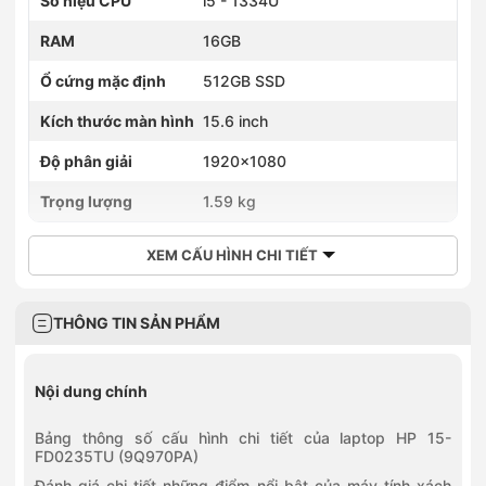
Số hiệu CPU
i5 - 1334U
RAM
16GB
Ổ cứng mặc định
512GB SSD
Kích thước màn hình
15.6 inch
Độ phân giải
1920×1080
Trọng lượng
1.59 kg
XEM CẤU HÌNH CHI TIẾT
THÔNG TIN SẢN PHẨM
Nội dung chính
Bảng thông số cấu hình chi tiết của laptop HP 15-
FD0235TU (9Q970PA)
Đánh giá chi tiết những điểm nổi bật của máy tính xách