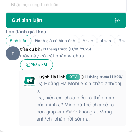
Hỗ trợ cảm ứng
None
Số lượng màn hình
1
Đồ họa và Âm thanh
Card tích hợp - Intel Iris Xe
Gửi bình luận
Card on-board
Graphics
Lọc đánh giá theo:
Cổng kết nối và tính năng mở rộng
Bình luận
Đánh giá có hình ảnh
5 sao
4 sao
3 sao
1 x USB Type-C
2 x USB Type-A
trần cu bi
11 tháng trước (11/09/2025)
1 x AC smart pin
t
Các cổng giao tiếp
máy này có cài phần w chưa
1 x headphone/
microphone combo
Phản hồi
1 HDMI 1.4b
Huỳnh Hà Linh
QTV
11 tháng trước (11/09/2025
Bluetooth 5.3
Dạ Hoàng Hà Mobile xin chào anh/chị
Kết nối không dây
RealTek Wi-Fi 6 (2x2)
ạ,
Phần mềm
Dạ, hiện em chưa hiểu rõ thắc mắc
Hệ điều hành
Windows 11 Home
của mình ạ? Mình có thể chia sẻ rõ
Kích thước và trọng lượng
hơn giúp em được không ạ. Mong
Trọng lượng
1.59 kg
anh/chị phản hồi sớm ạ!
Camera
Camera
HP True Vision 720p HD