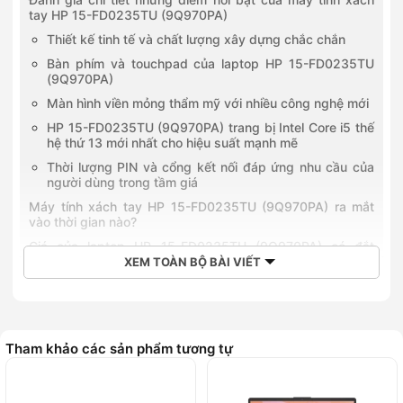
tay HP 15-FD0235TU (9Q970PA)
Thiết kế tinh tế và chất lượng xây dựng chắc chắn
Bàn phím và touchpad của laptop HP 15-FD0235TU
(9Q970PA)
Màn hình viền mỏng thẩm mỹ với nhiều công nghệ mới
HP 15-FD0235TU (9Q970PA) trang bị Intel Core i5 thế
hệ thứ 13 mới nhất cho hiệu suất mạnh mẽ
Thời lượng PIN và cổng kết nối đáp ứng nhu cầu của
người dùng trong tầm giá
Máy tính xách tay HP 15-FD0235TU (9Q970PA) ra mắt
vào thời gian nào?
Giá của laptop HP 15-FD0235TU (9Q970PA) có đắt
không?
XEM TOÀN BỘ BÀI VIẾT
So sánh HP 15-FD0235TU (9Q970PA) với HP 14-
EP1009TU (9Z2W2PA)
Thiết kế và chất lượng xây dựng của HP 15-
FD0235TU (9Q970PA) với HP 14-EP1009TU
Tham khảo các sản phẩm tương tự
(9Z2W2PA)
Những chiếc màn hình FHD ấn tượng