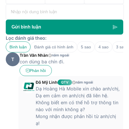
1 thanh
trống
Màn hình
Số lượng màn
1
Gửi bình luận
hình
Kích thước màn
Lọc đánh giá theo:
14 inch
hình
Bình luận
Đánh giá có hình ảnh
5 sao
4 sao
3 sao
Độ phân giải
1920 x 1080
Trần Văn Nhàn
năm ngoái
T
con dùng ba chín đi.
Hỗ trợ cảm ứng
None
Phản hồi
Công nghệ màn
micro-edge, anti-glare, 250 nits, 45%
hình
NTSC
Đỗ Mỹ Linh
QTV
năm ngoái
Đồ họa và Âm thanh
Dạ Hoàng Hà Mobile xin chào anh/chị,
Dạ em cảm ơn anh/chị đã liên hệ.
Card on-board
Card tích hợp - Intel UHD Graphics
Không biết em có thể hỗ trợ thông tin
Công nghệ âm
Dual speakers
nào với mình không ạ?
thanh
Mong nhận được phản hồi từ anh/chị
Camera
ạ!