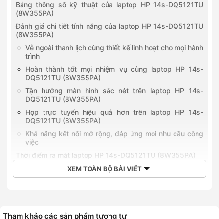
Bảng thông số kỹ thuật của laptop HP 14s-DQ5121TU
(8W355PA)
Đánh giá chi tiết tính năng của laptop HP 14s-DQ5121TU
(8W355PA)
Vẻ ngoài thanh lịch cùng thiết kế linh hoạt cho mọi hành
trình
Hoàn thành tốt mọi nhiệm vụ cùng laptop HP 14s-
DQ5121TU (8W355PA)
Tận hưởng màn hình sắc nét trên laptop HP 14s-
DQ5121TU (8W355PA)
Họp trực tuyến hiệu quả hơn trên laptop HP 14s-
DQ5121TU (8W355PA)
Khả năng kết nối mở rộng, đáp ứng mọi nhu cầu công
việc
Thời điểm ra mắt laptop HP 14s-DQ5121TU (8W355PA)
Giá bán của laptop HP 14s-DQ5121TU (8W355PA)
XEM TOÀN BỘ BÀI VIẾT
So sánh laptop HP 14s-DQ5121TU (8W355PA) và laptop
HP 14s dq2644TU-7C0W6PA
Về cấu hình
Tham khảo các sản phẩm tương tự
Về màn hình và camera