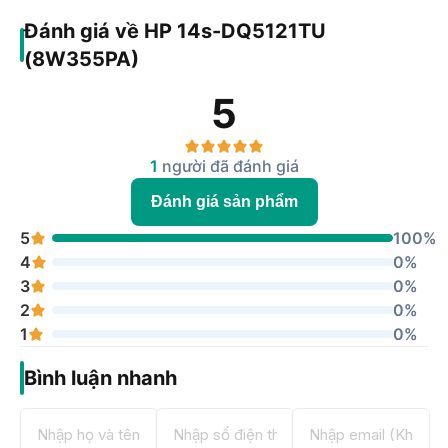
Bộ vi xử lý
Đánh giá về HP 14s-DQ5121TU
Công nghệ CPU
Intel Core i3
(8W355PA)
Số hiệu CPU
i3 - 1215U
5
Số nhân
6
Số luồng
8
1
người đã đánh giá
Xung nhịp tối đa
4.4 GHz
Đánh giá sản phẩm
Bộ nhớ đệm
10MB
5
100%
Bộ nhớ RAM & Ổ cứng
4
0%
3
0%
RAM
8GB
2
0%
Loại RAM
DDR4
1
0%
Tốc độ Bus
3200 MHz
Bình luận nhanh
Ổ cứng mặc
SSD 512GB
định
Số khe RAM