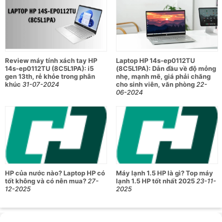
Đa nhiệm hiệu quả nhờ sức mạnh đến từ bộ vi xử lý
Intel Core i3 - 1215U, cung cấp hiệu năng ổn định cho
mọi tác vụ.
RAM 8GB và ổ cứng SSD 512GB cải thiện tốc độ xử lý,
cho các thao tác mượt mà hơn cùng không gian lưu trữ
Review máy tính xách tay HP
Laptop HP 14s-ep0112TU
phù hợp với kho dữ liệu đa dạng.
14s-ep0112TU (8C5L1PA): i5
(8C5L1PA): Dẫn đầu về độ mỏng
gen 13th, rẻ khỏe trong phân
nhẹ, mạnh mẽ, giá phải chăng
Màn hình 14 inch sắc nét với độ phân giải Full HD 1920
khúc
31-07-2024
cho sinh viên, văn phòng
22-
x 1080, mang đến những khung hình chất lượng.
06-2024
Camera HP True Vision 720p HD độc quyền giúp các
cuộc họp chất lượng hơn, ghi lại trọn vẹn từng khoảnh
khắc khi bạn tham gia video trực tuyến.
Khả năng kết nối đa dạng với các thiết bị ngoại vi nhờ
các đầu cổng USB 3.2, HDMI, Type-C, SD Card…
HP của nước nào? Laptop HP có
Máy lạnh 1.5 HP là gì? Top máy
tốt không và có nên mua?
27-
lạnh 1.5 HP tốt nhất 2025
23-11-
12-2025
2025
Bảng thông số kỹ thuật của laptop HP
14s-DQ5121TU (8W355PA)