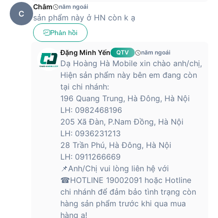
Camera
HP True Vision 720p HD
Châm
năm ngoái
C
sản phẩm này ở HN còn k ạ
Bàn phím & Touchpad
Phản hồi
Bàn phím
Bàn phím tiêu chuẩn
Chuột/Touchpad
Cảm ứng đa điểm
Đặng Minh Yến
QTV
năm ngoái
Dạ Hoàng Hà Mobile xin chào anh/chị,
Phần mềm
Hiện sản phẩm này bên em đang còn
Hệ điều hành
Windows 11 Home Single Language
tại chi nhánh:
196 Quang Trung, Hà Đông, Hà Nội
Kích thước & Trọng lượng
LH: 0982468196
Trọng lượng
1.46 kg
205 Xã Đàn, P.Nam Đồng, Hà Nội
LH: 0936231213
Kích thước
323 x 215 x 17.9 mm
28 Trần Phú, Hà Đông, Hà Nội
Pin & Sạc
LH: 0911266669
Dung lượng pin
3-cell, 41Wh
📌Anh/Chị vui lòng liên hệ với
☎HOTLINE 19002091 hoặc Hotline
Bộ sạc theo máy
AC Adaptor 45W
chi nhánh để đảm bảo tình trạng còn
Cổng kết nối & Tính năng mở rộng
hàng sản phẩm trước khi qua mua
hàng ạ!
Kết nối không
RealTek RTL8822CE 802.11 ax,