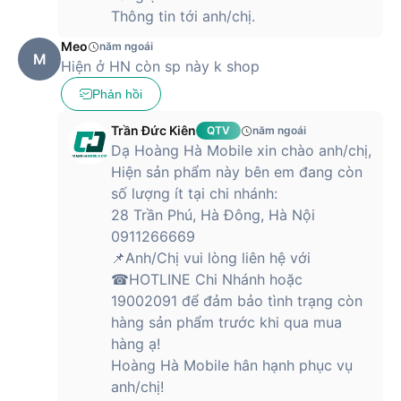
dây
Bluetooth 5
Thông tin tới anh/chị.
Meo
2 x USB Type-A
năm ngoái
M
1 x SD card slot
Hiện ở HN còn sp này k shop
Các cổng giao
1 x Type-C
tiếp
1 x HDMI
Phản hồi
1 x Headphone/ Microphone combo
audio jack
Trần Đức Kiên
QTV
năm ngoái
Dạ Hoàng Hà Mobile xin chào anh/chị,
Đánh giá chi tiết tính năng của laptop HP
Hiện sản phẩm này bên em đang còn
14s-DQ5121TU (8W355PA)
số lượng ít tại chi nhánh:
28 Trần Phú, Hà Đông, Hà Nội
HP là thương hiệu công nghệ nổi tiếng toàn cầu với nhiều sản
0911266669
phẩm
laptop
tiên tiến. Nhờ quy trình sản xuất hiện đại cùng
📌Anh/Chị vui lòng liên hệ với
đội ngũ chuyên gia có kinh nghiệm, các dòng máy đến từ
HP
☎HOTLINE Chi Nhánh hoặc
luôn được ưa chuộng về cả kiểu dáng và cấu hình. Trong đó
không thể không nhắc đến laptop HP 14s-DQ5121TU
19002091 để đảm bảo tình trạng còn
(8W355PA).
hàng sản phẩm trước khi qua mua
hàng ạ!
Sở hữu vẻ ngoài gọn nhẹ chuẩn văn phòng, lại cung cấp khả
Hoàng Hà Mobile hân hạnh phục vụ
năng đa nhiệm hiệu quả, thiết bị hứa hẹn sẽ trở thành người
anh/chị!
bạn đồng hành lý tưởng của người dùng trong mọi hành