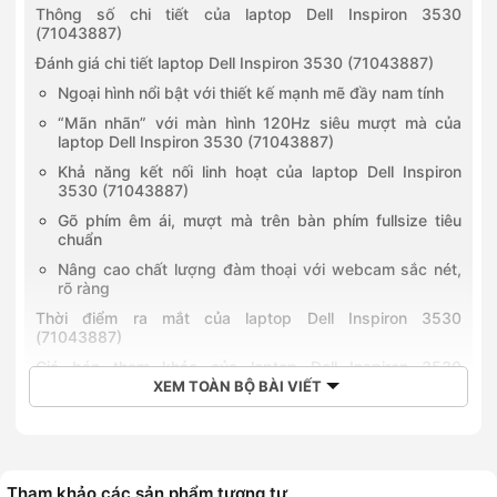
Thông số chi tiết của laptop Dell Inspiron 3530
(71043887)
Đánh giá chi tiết laptop Dell Inspiron 3530 (71043887)
Ngoại hình nổi bật với thiết kế mạnh mẽ đầy nam tính
“Mãn nhãn” với màn hình 120Hz siêu mượt mà của
laptop Dell Inspiron 3530 (71043887)
Khả năng kết nối linh hoạt của laptop Dell Inspiron
3530 (71043887)
Gõ phím êm ái, mượt mà trên bàn phím fullsize tiêu
chuẩn
Nâng cao chất lượng đàm thoại với webcam sắc nét,
rõ ràng
Thời điểm ra mắt của laptop Dell Inspiron 3530
(71043887)
Giá bán tham khảo của laptop Dell Inspiron 3530
(71043887)
XEM TOÀN BỘ BÀI VIẾT
So sánh laptop Dell Inspiron 3530 (71043887) với laptop
Dell Inspiron 3530 (71043884)
Về màn hình
Tham khảo các sản phẩm tương tự
Về hiệu suất