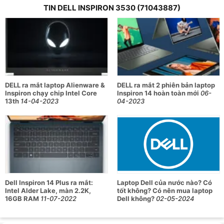
TIN DELL INSPIRON 3530 (71043887)
cùng card Intel UHD Graphics giúp xử lý tốt mọi tác vụ
từ cơ bản đến phức tạp.
Bộ nhớ RAM 8GB đi kèm ổ cứng 512GB SSD NVMe
PCIe giúp đa nhiệm hiệu quả và mượt mà, đồng thời
tăng tốc độ truy xuất dữ liệu và mang đến không gian
lưu trữ rộng rãi.
DELL ra mắt laptop Alienware &
DELL ra mắt 2 phiên bản laptop
Màn hình 15.6 inch với độ phân giải Full HD (1920 x
Inspiron chạy chip Intel Core
Inspiron 14 hoàn toàn mới
06-
1080) cung cấp không gian hiển thị bao quát, sắc nét
13th
14-04-2023
04-2023
và rõ ràng dưới mọi góc độ.
Công nghệ Realtek Audio có khả năng khuếch đại âm
thanh tuyệt vời, tăng thêm phần sống động, chân thực
cho những tác vụ giải trí.
Thông số chi tiết của laptop Dell Inspiron
Dell Inspiron 14 Plus ra mắt:
Laptop Dell của nước nào? Có
Intel Alder Lake, màn 2.2K,
tốt không? Có nên mua laptop
3530 (71043887)
16GB RAM
11-07-2022
Dell không?
02-05-2024
Thông số
Chi tiết