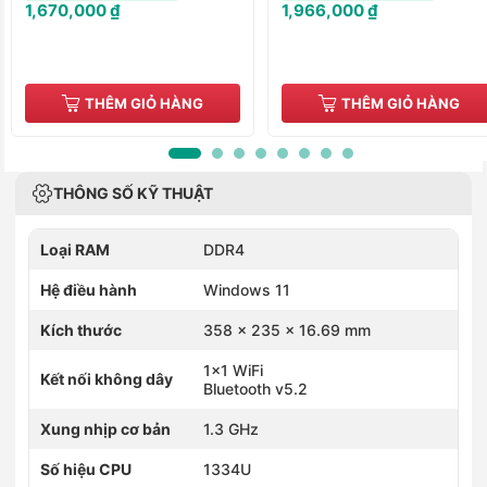
1,670,000 ₫
1,966,000 ₫
THÊM GIỎ HÀNG
THÊM GIỎ HÀNG
THÔNG SỐ KỸ THUẬT
Loại RAM
DDR4
Hệ điều hành
Windows 11
Kích thước
358 x 235 x 16.69 mm
1x1 WiFi
Kết nối không dây
Bluetooth v5.2
Xung nhịp cơ bản
1.3 GHz
Số hiệu CPU
1334U