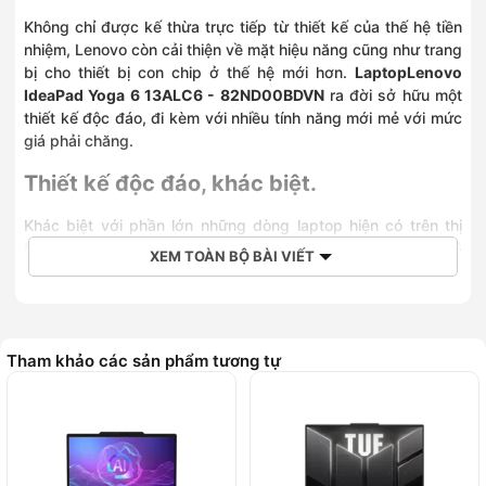
Không chỉ được kế thừa trực tiếp từ thiết kế của thế hệ tiền
nhiệm, Lenovo còn cải thiện về mặt hiệu năng cũng như trang
bị cho thiết bị con chip ở thế hệ mới hơn.
LaptopLenovo
IdeaPad Yoga 6 13ALC6 - 82ND00BDVN
ra đời sở hữu một
thiết kế độc đáo, đi kèm với nhiều tính năng mới mẻ với mức
giá phải chăng.
Thiết kế độc đáo, khác biệt.
Khác biệt với phần lớn những dòng laptop hiện có trên thị
trường, lớp vỏ ngoài của Laptop Lenovo IdeaPad Yoga 6
XEM TOÀN BỘ BÀI VIẾT
được hoàn thiện từ chất liệu vải độc đáo. Thiết bị này được
hoàn thiện rất tốt khi được sử dụng chất liệu vải bọc bên
ngoài mặt trước, mang lại sự liền mạch cho chiếc laptop này.
Với bề dày khoảng
1.8 inch
, Lenovo IdeaPad Yoga 6 sẽ có
Tham khảo các sản phẩm tương tự
thân máy dày hơn so với những mẫu laptop “tương lai” trong
cùng phân khúc. Tuy nhiên, nếu so với các dòng laptop
thông thường thì thiết bị này rất mỏng nhẹ và người dùng dễ
dàng mang đi bất kỳ đâu.