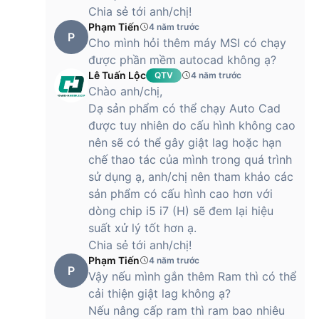
chắc chắn nhờ thiết kế rất thông minh từ Asus.
Chia sẻ tới anh/chị!
Phạm Tiến
4 năm trước
P
Cho mình hỏi thêm máy MSI có chạy
được phần mềm autocad không ạ?
Bàn phím số riêng biệt, cảm biến vân tay trên Touchpad
Lê Tuấn Lộc
QTV
4 năm trước
Chào anh/chị,
Dạ sản phẩm có thể chạy Auto Cad
Bàn phím trên laptop Asus X515EA được thiết kế theo dạng
được tuy nhiên do cấu hình không cao
công thái học, tối ưu vị trí đặt tay cũng như trải nghiệm gõ
phím. Các phím rất chắc chắn và nhạy, hành trình phím
nên sẽ có thể gây giật lag hoặc hạn
1,4mm giúp tốc độ gõ nhanh chóng, mượt mà.
chế thao tác của mình trong quá trình
sử dụng ạ, anh/chị nên tham khảo các
sản phẩm có cấu hình cao hơn với
Ngoài ra, máy có thêm phần bàn phím số tách biệt, hỗ trợ
dòng chip i5 i7 (H) sẽ đem lại hiệu
những ai cần thao tác nhiều trên bảng tính. Đây là chiếc máy
suất xử lý tốt hơn ạ.
yêu thích của những ai đang làm việc trong lĩnh vực kế toán.
Chia sẻ tới anh/chị!
Một chiếc bàn phím full-size với các phím bo tròn dễ gõ, độ
Phạm Tiến
4 năm trước
phản hồi ấn tượng, khoảng cách phím vừa đủ sẽ hỗ trợ rất
P
Vậy nếu mình gắn thêm Ram thì có thể
tốt cho công việc.
cải thiện giật lag không ạ?
Nếu nâng cấp ram thì ram bao nhiêu