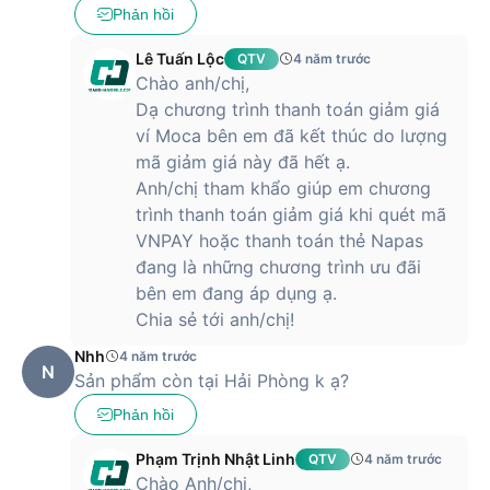
Phản hồi
Lê Tuấn Lộc
QTV
4 năm trước
Chào anh/chị,
Dạ chương trình thanh toán giảm giá
ví Moca bên em đã kết thúc do lượng
mã giảm giá này đã hết ạ.
Anh/chị tham khẩo giúp em chương
trình thanh toán giảm giá khi quét mã
VNPAY hoặc thanh toán thẻ Napas
đang là những chương trình ưu đãi
bên em đang áp dụng ạ.
Chia sẻ tới anh/chị!
Nhh
4 năm trước
N
Sản phẩm còn tại Hải Phòng k ạ?
Phản hồi
Phạm Trịnh Nhật Linh
QTV
4 năm trước
Chào Anh/chị,