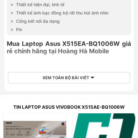
Thiết kế hiện đại, tinh tế
Thiết kế ánh bạc đồng bộ rất thu hút ánh nhìn
Cổng kết nối đa dạng
Pin
Mua Laptop Asus X515EA-BQ1006W giá
rẻ chính hãng tại Hoàng Hà Mobile
Laptop Asus X515EA-BQ1006W sở hữu màn hình lớn tối đa
XEM TOÀN BỘ BÀI VIẾT
hóa trải nghiệm khi sử dụng máy, bên trong một thiết kế bắt
mắt và gọn nhẹ. Phần cứng của máy cũng rất dễ dàng nâng
cấp, giúp hiệu năng của chiếc máy trở nên mạnh mẽ hơn.
TIN LAPTOP ASUS VIVOBOOK X515AE-BQ1006W
CPU i3 thế hệ 11 mạnh mẽ, SSD 512GB