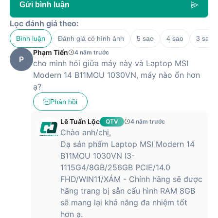
Gửi bình luận
Lọc đánh giá theo:
Thiết kế hiện đại, tinh tế
Bình luận
Đánh giá có hình ảnh
5 sao
4 sao
3 sao
Phạm Tiến
4 năm trước
P
Laptop Asus X515 sở hữu trọng lượng chỉ 1,8kg, kích thước
cho mình hỏi giữa máy này và Laptop MSI
36 x 23.5 x 1.99cm. Máy có ngoại hình bắt mắt nhờ lớp sơn
Modern 14 B11MOU 1030VN, máy nào ổn hơn
màu bạc nổi bật, màn hình viền siêu mỏng. Với trọng lượng
ạ?
nhẹ trên một chiếc máy có màn hình lớn, bạn dễ dàng di
chuyển cùng thiết bị mà không gặp khó khăn.
Phản hồi
Lê Tuấn Lộc
QTV
4 năm trước
Chào anh/chị,
Thiết kế ánh bạc đồng bộ rất thu hút ánh nhìn
Dạ sản phẩm Laptop MSI Modern 14
B11MOU 1030VN I3-
1115G4/8GB/256GB PCIE/14.0
Thiết kế đồng bộ màu bạc từ phần vỏ cho tới cả bàn phím
FHD/WIN11/XÁM - Chính hãng sẽ được
giúp tạo cảm giác liền mạch và cao cấp cho chiếc máy. Đặc
hãng trang bị sẵn cấu hình RAM 8GB
biệt, lớp vỏ nhựa cao cấp giả nhôm khiến Asus X515 trông
sẽ mang lại khả năng đa nhiệm tốt
không khác gì những chiếc laptop cao cấp. Khi sử dụng,
hơn ạ.
người dùng có thể cảm thấy sự liền mạch, nguyên khối và