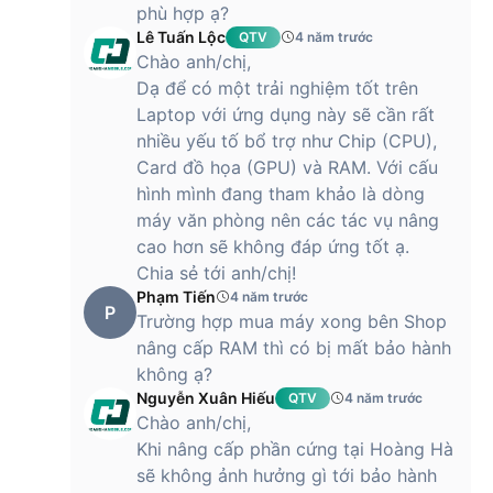
phù hợp ạ?
Bàn phím kèm phần phím số riêng rất thuận tiện
Lê Tuấn Lộc
QTV
4 năm trước
Chào anh/chị,
Dạ để có một trải nghiệm tốt trên
Cảm biến vân tay được tích hợp sẵn ở góc phải Touchpad
Laptop với ứng dụng này sẽ cần rất
cho phép bạn mở máy chỉ bằng một thao tác chạm nhẹ.
Nhanh chóng và bảo mật, Laptop Asus X515EA-BQ1006W
nhiều yếu tố bổ trợ như Chip (CPU),
cũng rất phù hợp cho các doanh nhân sử dụng.
Card đồ họa (GPU) và RAM. Với cấu
hình mình đang tham khảo là dòng
máy văn phòng nên các tác vụ nâng
Cổng kết nối đa dạng
cao hơn sẽ không đáp ứng tốt ạ.
Chia sẻ tới anh/chị!
Phạm Tiến
4 năm trước
P
Trường hợp mua máy xong bên Shop
Laptop Asus X515 được trang bị 1 cổng HDMI, 1 jack audio
nâng cấp RAM thì có bị mất bảo hành
3.5mm, 1 DC-in, 3 cổng USB Type A, 1 cổng USB Type C 3.2
có khả năng cắm đảo ngược và khe cắm thẻ nhớ Micro SD.
không ạ?
Công nghệ Wi-Fi 5(802.11ac) và Bluetooth 4.1 hỗ trợ thao tác
Nguyễn Xuân Hiếu
QTV
4 năm trước
kết nối ngoại vi nhanh chóng và ổn định trên máy.
Chào anh/chị,
Khi nâng cấp phần cứng tại Hoàng Hà
sẽ không ảnh hưởng gì tới bảo hành