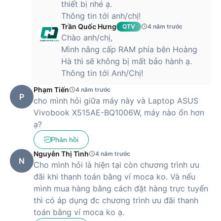
Pin
thiết bị nhé ạ.
Thông tin tới anh/chị!
Trần Quốc Hưng
QTV
4 năm trước
Chào anh/chị,
Laptop Asus X515EA-BQ1006W tích hợp viên pin Lithium-ion
Mình nâng cấp RAM phía bên Hoàng
2-cell, có dung lượng 45 WHrs, mang lại thời gian sử dụng
khoảng 6-7 giờ đồng hồ.
Hà thì sẽ không bị mất bảo hành ạ.
Thông tin tới Anh/Chị!
Phạm Tiến
4 năm trước
Laptop Asus X515EA-BQ1006W rất phù hợp với đối tượng
P
cho mình hỏi giữa máy này và Laptop ASUS
nhân viên văn phòng
Vivobook X515AE-BQ1006W, máy nào ổn hơn
ạ?
Laptop Asus X515EA-BQ1006W đang được bán ra tại
Phản hồi
Hoàng Hà Mobile với mức giá cực cạnh tranh. Hãy đến ngay
Nguyễn Thị Tình
4 năm trước
chi nhánh Hoàng Hà Mobile gần nhất hoặc click đặt hàng để
N
Cho mình hỏi là hiện tại còn chương trình ưu
được miễn phí vận chuyển toàn quốc. Sản phẩm được bảo
đãi khi thanh toán bằng ví moca ko. Và nếu
hành chính hãng 12 tháng.
mình mua hàng bằng cách đặt hàng trực tuyến
thì có áp dụng đc chương trình ưu đãi thanh
toán bằng ví moca ko ạ.