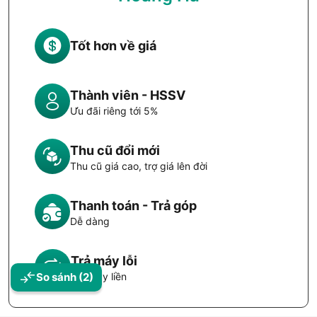
Tốt hơn về giá
Thành viên - HSSV
Ưu đãi riêng tới 5%
Thu cũ đổi mới
Thu cũ giá cao, trợ giá lên đời
Thanh toán - Trả góp
Dễ dàng
Trả máy lỗi
Đổi máy liền
So sánh
(2)