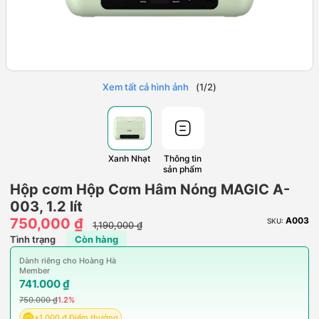
Xem tất cả hình ảnh
(
1
/
2
)
Xanh Nhạt
Thông tin
sản phẩm
Hộp cơm Hộp Cơm Hâm Nóng MAGIC A-
003, 1.2 lít
750,000 ₫
A003
SKU:
1,190,000 ₫
Tình trạng
Còn hàng
Dành riêng cho Hoàng Hà
Member
741.000 ₫
750.000 ₫
1.2%
+1.000 ₫ Điểm thưởng