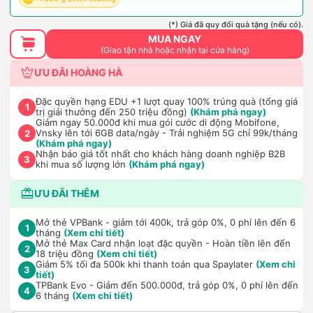
(*) Giá đã quy đổi quà tặng (nếu có).
MUA NGAY
(Giao tận nhà hoặc nhận tại cửa hàng)
ƯU ĐÃI HOÀNG HÀ
Đặc quyền hạng EDU +1 lượt quay 100% trúng quà (tổng giá
1
trị giải thưởng đến 250 triệu đồng)
(Khám phá ngay)
Giảm ngay 50.000đ khi mua gói cước di động Mobifone,
Vnsky lên tới 6GB data/ngày - Trải nghiệm 5G chỉ 99k/tháng
2
(Khám phá ngay)
Nhận báo giá tốt nhất cho khách hàng doanh nghiệp B2B
3
khi mua số lượng lớn
(Khám phá ngay)
ƯU ĐÃI THÊM
Mở thẻ VPBank - giảm tới 400k, trả góp 0%, 0 phí lên đến 6
1
tháng
(Xem chi tiết)
Mở thẻ Max Card nhận loạt đặc quyền - Hoàn tiền lên đến
2
18 triệu đồng
(Xem chi tiết)
Giảm 5% tối đa 500k khi thanh toán qua Spaylater
(Xem chi
3
tiết)
TPBank Evo - Giảm đến 500.000đ, trả góp 0%, 0 phí lên đến
4
6 tháng
(Xem chi tiết)