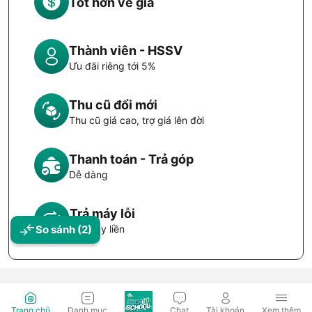
Tốt hơn về giá
Thành viên - HSSV
Ưu đãi riêng tới 5%
Thu cũ đổi mới
Thu cũ giá cao, trợ giá lên đời
Thanh toán - Trả góp
Dễ dàng
Trả máy lỗi
So sánh
(2)
Đổi máy liền
Trang chủ
Danh mục
Chat
Tài khoản
Xem thêm