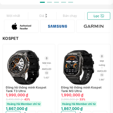
Mới nhất
Giá
Bán chạy
Lọc
KOSPET
Mặt
Mặt tròn
vuông
AMOLED
AMOLED
1.43"
1.96"
Đồng hồ thông minh Kospet
Đồng hồ thông minh Kospet
Tank T3 Ultra
Tank M3 Ultra
1,990,000 ₫
1,990,000 ₫
3,490,000 ₫
- 43%
2,990,000 ₫
- 33%
Hoàng Hà Member chỉ từ
Hoàng Hà Member chỉ từ
1,867,000 ₫
1,867,000 ₫