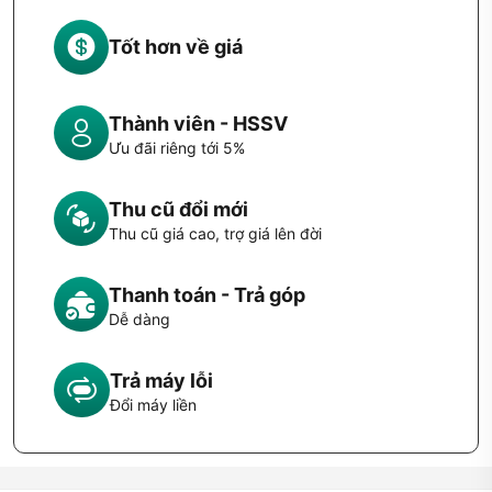
chống chịu tốt với môi trường khắc nghiệt. Điều này thể hiện
rõ trong loạt sản phẩm thuộc dòng TANK series, vốn nổi
Tốt hơn về giá
tiếng với khả năng chống nước đạt chuẩn 5 ATM & IP69K,
chịu nhiệt, chịu va đập và thích hợp cho các hoạt động ngoài
trời.
Thành viên - HSSV
Ưu đãi riêng tới 5%
Ngoài ra, hãng cũng mở rộng nghiên cứu và thiết kế tại
Washington, Hoa Kỳ, thể hiện mong muốn vươn mình ra thị
Thu cũ đổi mới
trường quốc tế với chuẩn mực cao hơn. Tính đến nay,
Thu cũ giá cao, trợ giá lên đời
thương hiệu đã có mặt tại hơn 70 quốc gia và vùng lãnh thổ,
phục vụ hơn 8 triệu người dùng toàn cầu với mạng lưới phân
Thanh toán - Trả góp
phối hơn 200 đại lý chính hãng.
Dễ dàng
Định vị thương hiệu
Trả máy lỗi
So với các thương hiệu như Apple, Samsung hay Amazfit,
KOSPET không tập trung quá nhiều vào việc chạy đua cấu
Đổi máy liền
hình hoặc tính năng cao cấp, mà tập trung xây dựng hình ảnh
sản phẩm “trâu bò”, đáng tin cậy trong mọi hoàn cảnh. Đây là
lý do tại sao các mẫu
đồng hồ
thường được các phượt thủ,