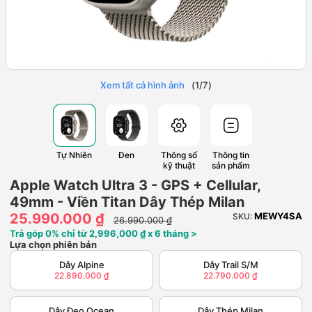
Xem tất cả hình ảnh
(
1
/
7
)
Tự Nhiên
Đen
Thông số
Thông tin
kỹ thuật
sản phẩm
Apple Watch Ultra 3 - GPS + Cellular,
49mm - Viền Titan Dây Thép Milan
25.990.000 ₫
MEWY4SA
SKU:
26.990.000 ₫
Trả góp 0% chỉ từ 2,996,000 ₫ x 6 tháng >
Lựa chọn phiên bản
Dây Alpine
Dây Trail S/M
22.890.000 ₫
22.790.000 ₫
Dây Đeo Ocean
Dây Thép Milan