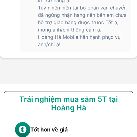
khi có hàng ạ.
Gọi điện, nhắn tin
Tuy nhiên hiện tại bộ phận vận chuyển
Phát nhạc
GymKit
đã ngừng nhận hàng nên bên em chưa
hỗ trợ giao hàng được trước Tết ạ,
Lên đến 42 giờ khi sử dụng bình
mong anh/chị thông cảm ạ.
thường
Thời lượng pin
Lên đến 72 giờ ở Chế Độ Nguồn Điện
Hoàng Hà Mobile hân hạnh phục vụ
Thấp
anh/chị ạ!
Sạc lên đến 80% trong khoảng 45
phút
Sạc 15 phút cho thời gian sử dụng
Sạc
bình thường lên đến 12 giờ
Sạc 5 phút cho thời gian theo dõi
giấc ngủ lên đến 8 giờ
Hệ điều hành
watchOS
Trải nghiệm mua sắm 5T tại
LTE và UMTS
Hoàng Hà
Wi-Fi 4 (802.11n), băng tần kép
Kết nối
Bluetooth 5.3
Chip Ultra Wideband thế hệ thứ 2
Hỗ trợ NFC
Tốt hơn về giá
GPS tần số kép L1 và L5 (GPS,