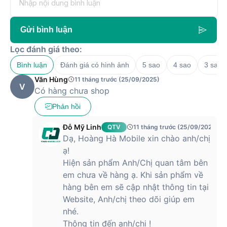
Chống nước ở độ sâu 100m
Chống bụi IP6X
Lặn giải trí với bình dưỡng khí ở độ
Độ bền
Gửi bình luận
sâu 40m
Đạt tiêu chuẩn MIL-STD-810H ở 8
Lọc đánh giá theo:
hạng mục
Bình luận
Đánh giá có hình ảnh
5 sao
4 sao
3 sao
Độ dài dây
Vừa với cổ tay cỡ 130 - 210 mm
Văn Hùng
11 tháng trước (25/09/2025)
V
Retina Luôn Bật với OLED góc rộng
Có hàng chưa shop
và LTPO3
Mặt kính Sapphire phẳng
Phản hồi
Màn hình
Độ phân giải 422x514 pixel
Tốc độ làm mới 1Hz
Đỗ Mỹ Linh
QTV
11 tháng trước (25/09/2025)
Độ sáng tối đa 3000 nit
Dạ, Hoàng Hà Mobile xin chào anh/chị
ạ!
Ba micro phối hợp với tính năng điều
hướng chùm sóng và giảm tiếng ồn
Hiện sản phẩm Anh/Chị quan tâm bên
Âm thanh
của gió
em chưa về hàng ạ. Khi sản phẩm về
Loa kép
hàng bên em sẽ cập nhật thông tin tại
Phát nhạc
Website, Anh/chị theo dõi giúp em
Digital Crown có chức năng phản hồi
nhé.
cảm ứng
Thông tin đến anh/chị !
Nút Tác Vụ có thể tùy chỉnh