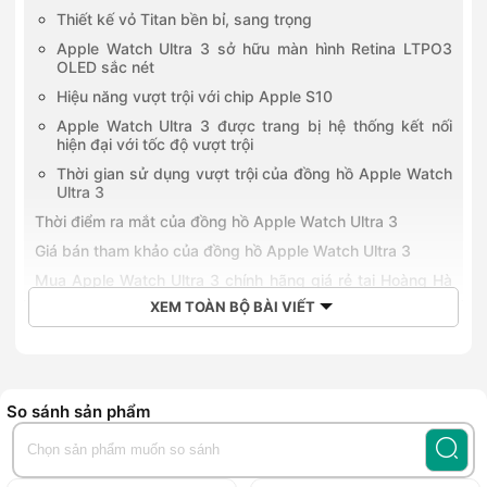
Thiết kế vỏ Titan bền bỉ, sang trọng
Apple Watch Ultra 3 sở hữu màn hình Retina LTPO3
OLED sắc nét
Hiệu năng vượt trội với chip Apple S10
Apple Watch Ultra 3 được trang bị hệ thống kết nối
hiện đại với tốc độ vượt trội
Thời gian sử dụng vượt trội của đồng hồ Apple Watch
Ultra 3
Thời điểm ra mắt của đồng hồ Apple Watch Ultra 3
Giá bán tham khảo của đồng hồ Apple Watch Ultra 3
Mua Apple Watch Ultra 3 chính hãng giá rẻ tại Hoàng Hà
Mobile
XEM TOÀN BỘ BÀI VIẾT
Apple Watch Ultra 3 - GPS + Cellular, 49mm - Viền Titan
Dây Thép Milan
là mẫu
đồng hồ thông minh
cao cấp mà
Apple đã nâng cấp toàn diện trong năm 2025. Thiết bị được
So sánh sản phẩm
trang bị màn hình
Retina Luôn Bật
với tấm nền
OLED góc
rộng
, đạt độ sáng tối đa
3000 nit
, mang lại khả năng hiển
thị sắc nét, rõ ràng ngay cả dưới ánh nắng gắt. Về hiệu năng,
Ultra 3 sử dụng chip
Apple S10
dung lượng
64GB
, mang đến