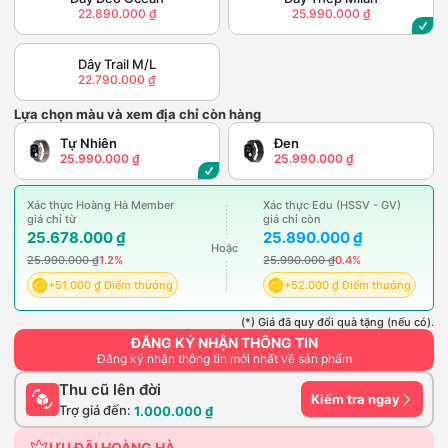
22.890.000 ₫
25.990.000 ₫
Dây Trail M/L
22.790.000 ₫
Lựa chọn màu và xem địa chỉ còn hàng
Tự Nhiên
Đen
25.990.000 ₫
25.990.000 ₫
Xác thực Hoàng Hà Member
Xác thực Edu (HSSV - GV)
giá chỉ từ
giá chỉ còn
25.678.000 ₫
25.890.000 ₫
Hoặc
25.990.000 ₫
1.2%
25.990.000 ₫
0.4%
+51.000 ₫ Điểm thưởng
+52.000 ₫ Điểm thưởng
(*) Giá đã quy đổi quà tặng (nếu có).
ĐĂNG KÝ NHẬN THÔNG TIN
Đăng ký nhận thông tin mới nhất về sản phẩm
Thu cũ lên đời
Kiểm tra ngay
Trợ giá đến:
1.000.000 ₫
ƯU ĐÃI HOÀNG HÀ