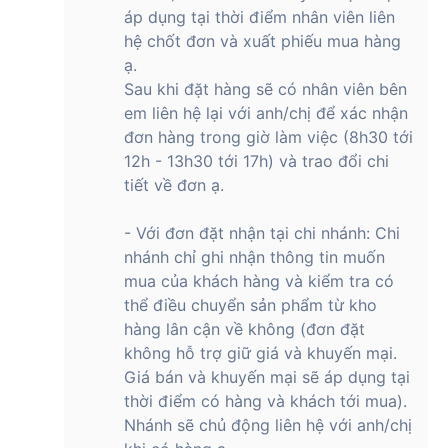
áp dụng tại thời điểm nhân viên liên
Chạy bộ
Đi bộ đường dài
hệ chốt đơn và xuất phiếu mua hàng
Đạp xe
Các tính năng
ạ.
Bơi
thể thao
Lặn
Sau khi đặt hàng sẽ có nhân viên bên
Và hơn 21 chế độ luyện tập cho các bộ
em liên hệ lại với anh/chị để xác nhận
môn khác
đơn hàng trong giờ làm việc (8h30 tới
12h - 13h30 tới 17h) và trao đổi chi
SOS Khẩn Cấp
Còi Báo
tiết về đơn ạ.
Đèn Pin
Phát Hiện Va Chạm
Các tính năng
Phát Hiện Ngã
- Với đơn đặt nhận tại chi nhánh: Chi
an toàn
Tọa Độ Điểm Khả Dụng Cuộc Gọi
nhánh chỉ ghi nhận thông tin muốn
Khẩn Cấp Sau Cùng
Quay Về
mua của khách hàng và kiểm tra có
Giám Sát Tiếng Ồn
thể điều chuyển sản phẩm từ kho
hàng lân cận về không (đơn đặt
Chế Độ Ban Đêm cho mặt đồng hồ
không hỗ trợ giữ giá và khuyến mại.
Apple Watch Ultra: Mô-đun Ultra,
Người Tìm Đường, Chạy Định Hướng
Giá bán và khuyến mại sẽ áp dụng tại
Ngăn Xếp Thông Minh
thời điểm có hàng và khách tới mua).
Các tính năng
Hoạt Động
khác
Tìm Chính Xác
Nhánh sẽ chủ động liên hệ với anh/chị
Apple Pay