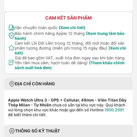
CAM KẾT SẢN PHẨM
Vận chuyển toàn quốc
(Xem chi tiết)
Bảo hành chính hãng Apple 12 tháng
(Xem trung tâm bảo
hành)
Cam kết Lỗi Đổi Liền trong 12 tháng, đổi mới hoặc đổi sản
phẩm tương đương (miễn phí trong 15 ngày đầu)
(Xem chi
tiết)
Giá đã bao gồm VAT, xuất hóa đơn ngay sau khi bán hàng.
Yên tâm mua sắm, hạch toán dễ dàng!
(Tham khảo chính
sách xuất hoá đơn)
ĐỊA CHỈ CÒN HÀNG
Apple Watch Ultra 3 - GPS + Cellular, 49mm - Viền Titan Dây
Thép Milan
- Tự Nhiên
chưa có sẵn tại khu vực này. Quý khách
vui lòng chọn khu vực khác hoặc gọi đến số Hotline
1900.2091
để biết thêm chi tiết.
THÔNG SỐ KỸ THUẬT