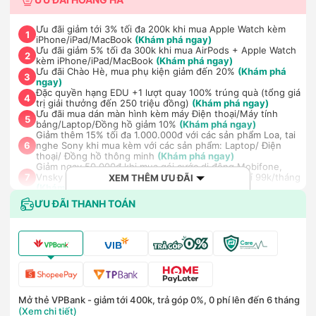
Ưu đãi giảm tới 3% tối đa 200k khi mua Apple Watch kèm
1
iPhone/iPad/MacBook
(Khám phá ngay)
Ưu đãi giảm 5% tối đa 300k khi mua AirPods + Apple Watch
2
kèm iPhone/iPad/MacBook
(Khám phá ngay)
Ưu đãi Chào Hè, mua phụ kiện giảm đến 20%
(Khám phá
3
ngay)
Đặc quyền hạng EDU +1 lượt quay 100% trúng quà (tổng giá
4
trị giải thưởng đến 250 triệu đồng)
(Khám phá ngay)
Ưu đãi mua dán màn hình kèm máy Điện thoại/Máy tính
5
bảng/Laptop/Đồng hồ giảm 10%
(Khám phá ngay)
Giảm thêm 15% tối đa 1.000.000đ với các sản phẩm Loa, tai
nghe Sony khi mua kèm với các sản phẩm: Laptop/ Điện
6
thoại/ Đồng hồ thông minh
(Khám phá ngay)
Giảm ngay 50.000đ khi mua gói cước di động Mobifone,
Vnsky lên tới 6GB data/ngày - Trải nghiệm 5G chỉ 99k/tháng
7
XEM THÊM ƯU ĐÃI
(Khám phá ngay)
Nhận báo giá tốt nhất cho khách hàng doanh nghiệp B2B
ƯU ĐÃI THANH TOÁN
8
khi mua số lượng lớn
(Khám phá ngay)
Mở thẻ VPBank - giảm tới 400k, trả góp 0%, 0 phí lên đến 6 tháng
(Xem chi tiết)