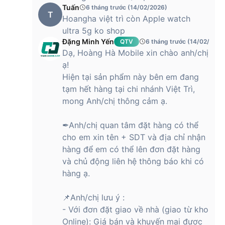
Tuấn
Điều khiển
Nút sườn
6 tháng trước (14/02/2026)
T
Cử chỉ chạm hai lần và cử chỉ lắc cổ
Hoangha việt trì còn Apple watch
tay
ultra 5g ko shop
Siri
Đặng Minh Yến
QTV
6 tháng trước (14/02/2026
Dạ, Hoàng Hà Mobile xin chào anh/chị
S10 với bộ xử lý lõi kép 64 bit
Chip
Neural Engine 4 lõi
ạ!
Dung lượng 64GB
Hiện tại sản phẩm này bên em đang
tạm hết hàng tại chi nhánh Việt Trì,
Ứng dụng Oxi Trong Máu
mong Anh/chị thông cảm ạ.
Ứng dụng ECG
Ứng dụng Theo Dõi Chu Kỳ với các
dự đoán thời gian rụng trứng qua dữ
✒Anh/chị quan tâm đặt hàng có thể
liệu hồi cứu
Ứng dụng Nhịp Tim: Thông báo nhịp
cho em xin tên + SDT và địa chỉ nhận
tim cao và thấp, Thông báo nhịp
Các tính năng
hàng để em có thể lên đơn đặt hàng
không đều,...
sức khoẻ
và chủ động liên hệ thông báo khi có
Ứng dụng Thuốc
Ứng dụng Chú Tâm có tính năng theo
hàng ạ.
dõi trạng thái tinh thần
Ứng dụng Tiếng Ồn
Ứng dụng Ngủ bao gồm các giai
📌Anh/chị lưu ý :
đoạn ngủ: Điểm số giấc ngủ, Thông
- Với đơn đặt giao về nhà (giao từ kho
báo ngưng thở khi ngủ,...
Online): Giá bán và khuyến mại được