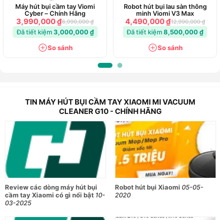
Máy hút bụi cầm tay Viomi
Robot hút bụi lau sàn thông
Cyber – Chính Hãng
minh Viomi V3 Max
3,990,000 ₫
4,490,000 ₫
6,990,000 ₫
12,990,000 ₫
Đã tiết kiệm
3,000,000 ₫
Đã tiết kiệm
8,500,000 ₫
So sánh
So sánh
TIN MÁY HÚT BỤI CẦM TAY XIAOMI MI VACUUM
CLEANER G10 - CHÍNH HÃNG
Review các dòng máy hút bụi
Robot hút bụi Xiaomi
05-05-
cầm tay Xiaomi có gì nổi bật
10-
2020
03-2025