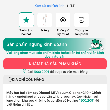
Xem tất cả hình ảnh
(
1
/
14
)
Tính năng
Trắng
Thông số
Thông tin
nổi bật
kỹ thuật
sản phẩm
Sản phẩm ngừng kinh doanh
Vui lòng chọn mua sản phẩm khác hoặc liên hệ nhân viên kinh
doanh tư vấn
KHÁM PHÁ SẢN PHẨM KHÁC
Gọi
1900.2091
để được tư vấn mua hàng
ĐỊA CHỈ CÒN HÀNG
Máy hút bụi cầm tay Xiaomi Mi Vacuum Cleaner G10 - Chính
hãng
- undefined
chưa có sẵn tại khu vực này. Quý khách vui
lòng chọn khu vực khác hoặc gọi đến số Hotline
1900.2091
để
biết thêm chi tiết.