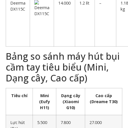
Deerma
14.000
1.2 lít
–
1.1
DX115C
kg
Bảng so sánh máy hút bụi
cầm tay tiêu biểu (Mini,
Dạng cây, Cao cấp)
Tiêu chí
Mini
Dạng cây
Cao cấp
(Eufy
(Xiaomi
(Dreame T30)
H11)
G10)
Lực hút
5.500
7.800
27.000