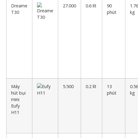
Dreame
27.000
0.6 lít
90
1.7
T30
phút
kg
Máy
5.500
0.2 lít
13
0.5
hút bụi
phút
kg
mini
Eufy
H11