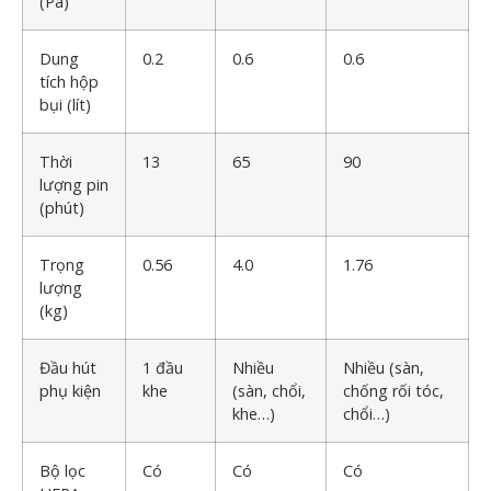
(Pa)
Dung
0.2
0.6
0.6
tích hộp
bụi (lít)
Thời
13
65
90
lượng pin
(phút)
Trọng
0.56
4.0
1.76
lượng
(kg)
Đầu hút
1 đầu
Nhiều
Nhiều (sàn,
phụ kiện
khe
(sàn, chổi,
chống rối tóc,
khe…)
chổi…)
Bộ lọc
Có
Có
Có