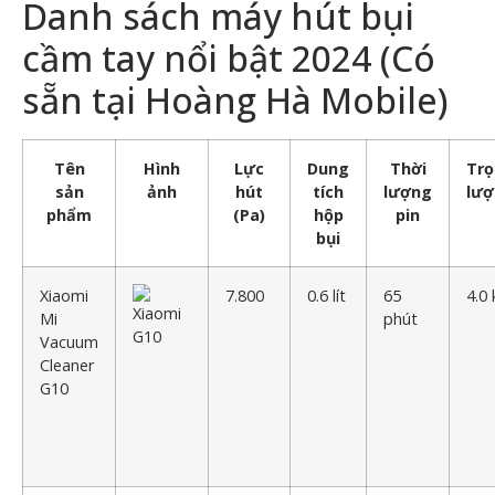
Danh sách máy hút bụi
cầm tay nổi bật 2024 (Có
sẵn tại Hoàng Hà Mobile)
Tên
Hình
Lực
Dung
Thời
Tr
sản
ảnh
hút
tích
lượng
lư
phẩm
(Pa)
hộp
pin
bụi
Xiaomi
7.800
0.6 lít
65
4.0 
Mi
phút
Vacuum
Cleaner
G10