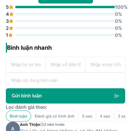
5
100%
4
0%
3
0%
2
0%
1
0%
Bình luận nhanh
Gửi bình luận
Lọc đánh giá theo:
Bình luận
Đánh giá có hình ảnh
5 sao
4 sao
3 sao
Anh Thiện
2 năm trước
A
Bạc Liêu có hàng không ạ, có lắp đặt không