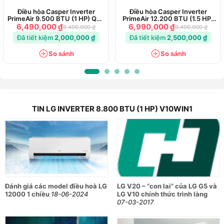
Điều hòa Casper Inverter
Điều hòa Casper Inverter
PrimeAir 9.500 BTU (1 HP) QC-
PrimeAir 12.200 BTU (1.5 HP)
09IU36A
QC-12IU36A
6,490,000 ₫
6,990,000 ₫
8,490,000 ₫
9,490,000 ₫
Đã tiết kiệm
2,000,000 ₫
Đã tiết kiệm
2,500,000 ₫
So sánh
So sánh
TIN LG INVERTER 8.800 BTU (1 HP) V10WIN1
Đánh giá các model điều hoà LG
LG V20 – “con lai” của LG G5 và
12000 1 chiều
18-06-2024
LG V10 chính thức trình làng
07-03-2017