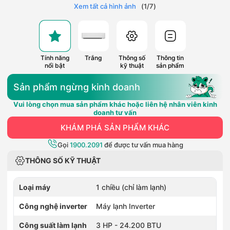
Xem tất cả hình ảnh
(
1
/
7
)
Tính năng
Trắng
Thông số
Thông tin
nổi bật
kỹ thuật
sản phẩm
Sản phẩm ngừng kinh doanh
Vui lòng chọn mua sản phẩm khác hoặc liên hệ nhân viên kinh
doanh tư vấn
KHÁM PHÁ SẢN PHẨM KHÁC
Gọi
1900.2091
để được tư vấn mua hàng
THÔNG SỐ KỸ THUẬT
Loại máy
1 chiều (chỉ làm lạnh)
Công nghệ inverter
Máy lạnh Inverter
Công suất làm lạnh
3 HP - 24.200 BTU