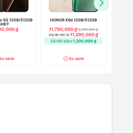
ro 5G 12GB/512GB
HONOR X9d 12GB/512GB
OPPO Ren
BHĐT
90,000 ₫
11,790,000 ₫
1
12,990,000 ₫
11,290,000 ₫
Giá lên đời từ:
Giá lên đờ
Đã tiết kiệm
1,200,000 ₫
So sánh
So sánh