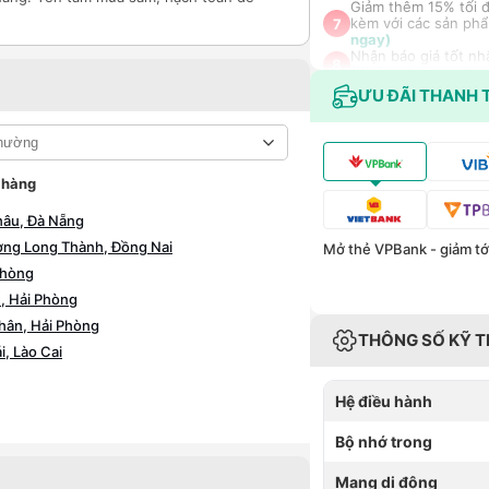
Giảm thêm 15% tối đ
kèm với các sản phẩ
7
ngay)
Nhận báo giá tốt nh
8
(Khám phá ngay)
ƯU ĐÃI THANH 
 hàng
hâu, Đà Nẵng
ờng Long Thành, Đồng Nai
Mở thẻ VPBank - giảm tới
Phòng
, Hải Phòng
hân, Hải Phòng
THÔNG SỐ KỸ 
, Lào Cai
Hệ điều hành
Bộ nhớ trong
Mạng di động