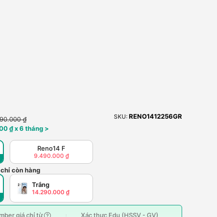
RENO1412256GR
SKU:
990.000 ₫
00 ₫ x 6 tháng >
Reno14 F
9.490.000 ₫
 chỉ còn hàng
Trắng
14.290.000 ₫
ber giá chỉ từ
Xác thực Edu (HSSV - GV)