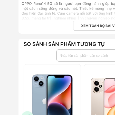
OPPO Reno14 5G
sẽ là người bạn đồng hành giúp bạ
một cách sống động và sắc nét. Thiết kế mỏng nhẹ v
đẹp hiện đại, tinh tế. Cụm camera nổi bật với ống kín
3.5x, mang lại trải nghiệm nhiếp ảnh chuyên nghiệp 
số quét cao hiển thị hình ảnh sắc nét và mượt mà, đi 
XEM TOÀN BỘ BÀI V
nhanh giúp bạn thoải mái sử dụng cả ngày dài. Vớ
Dimensity 8350 5G, Reno14 5G tự tin đáp ứng mọi nhu cầ
SO SÁNH SẢN PHẨM TƯƠNG TỰ
Đặc điểm nổi bật
Thiết kế mặt lưng chuyển sắc độc đáo mang đế
cảm biến vân tay dưới màn hình cho phép mở kh
Màn hình AMOLED 120Hz, độ sáng tối đa 1200 ni
hiển thị rõ ràng ngay cả khi dùng ngoài trời.
Chip MediaTek Dimensity 8350 5G tối ưu hiệu năn
giải trí.
Cụm camera chính 50MP, camera tele 50MP v
ảnh, quay video sắc nét, giữ trọn mọi khoảnh kh
Viên pin 6000mAh và sạc nhanh 80W đảm bảo th