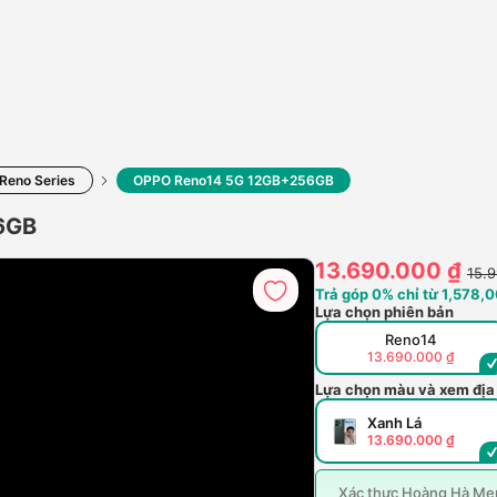
Reno Series
OPPO Reno14 5G 12GB+256GB
6GB
13.690.000 ₫
15.
Trả góp 0% chỉ từ 1,578,0
Lựa chọn phiên bản
Reno14
13.690.000 ₫
Lựa chọn màu và xem địa
Xanh Lá
13.690.000 ₫
Xác thực Hoàng Hà Mem