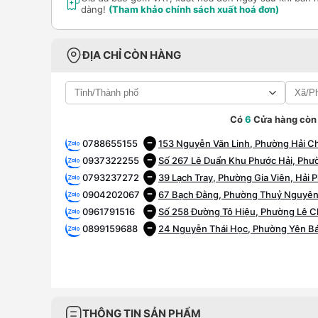
dàng!
(Tham khảo chính sách xuất hoá đơn)
ĐỊA CHỈ CÒN HÀNG
Có
6
Cửa hàng còn
0788655155
153 Nguyễn Văn Linh, Phường Hải C
0937322255
Số 267 Lê Duẩn Khu Phước Hải, Phư
0793237272
39 Lạch Tray, Phường Gia Viên, Hải 
0904202067
67 Bạch Đằng, Phường Thuỷ Nguyên
0961791516
Số 258 Đường Tô Hiệu, Phường Lê C
0899159688
24 Nguyễn Thái Học, Phường Yên Bái
THÔNG TIN SẢN PHẨM