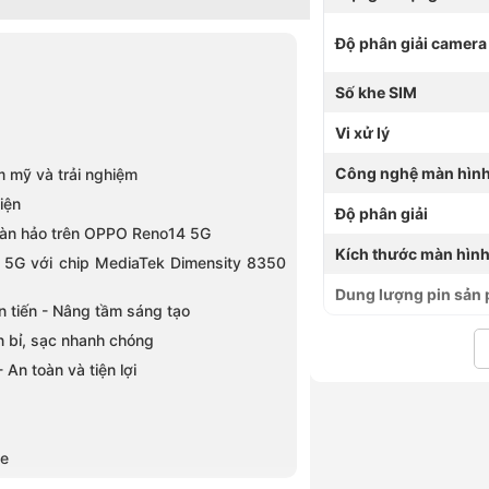
Độ phân giải camera
Số khe SIM
Vi xử lý
Công nghệ màn hìn
m mỹ và trải nghiệm
iện
Độ phân giải
oàn hảo trên OPPO Reno14 5G
Kích thước màn hìn
5G với chip MediaTek Dimensity 8350
Dung lượng pin sản
n tiến - Nâng tầm sáng tạo
 bỉ, sạc nhanh chóng
An toàn và tiện lợi
le