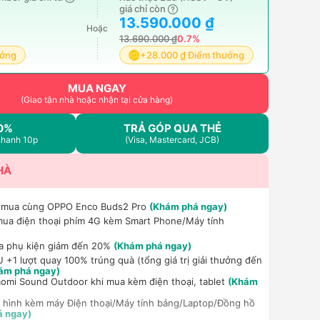
giá chỉ còn
13.590.000 ₫
Hoặc
13.690.000 ₫
0.7%
ưởng
+28.000 ₫ Điểm thưởng
MUA NGAY
(Giao tận nhà hoặc nhận tại cửa hàng)
0%
TRẢ GÓP QUA THẺ
nhanh 10p
(Visa, Mastercard, JCB)
HÀ
i mua cùng OPPO Enco Buds2 Pro
(Khám phá ngay)
mua điện thoại phím 4G kèm Smart Phone/Máy tính
a phụ kiện giảm đến 20%
(Khám phá ngay)
+1 lượt quay 100% trúng quà (tổng giá trị giải thưởng đến
ám phá ngay)
aomi Sound Outdoor khi mua kèm điện thoại, tablet
(Khám
 hình kèm máy Điện thoại/Máy tính bảng/Laptop/Đồng hồ
á ngay)