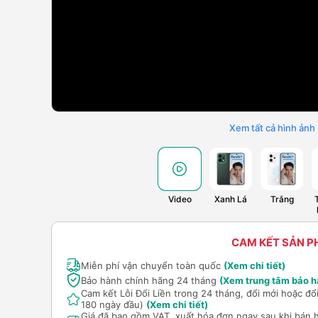
Xem tất cả hình ảnh
Video
Xanh Lá
Trắng
CAM KẾT SẢN 
Miễn phí vận chuyển toàn quốc
(Xem chi tiết)
Bảo hành chính hãng 24 tháng
(Xem trung tâm bảo h
Cam kết Lỗi Đổi Liền trong 24 tháng, đổi mới hoặc đ
180 ngày đầu)
(Xem chi tiết)
Giá đã bao gồm VAT, xuất hóa đơn ngay sau khi bán 