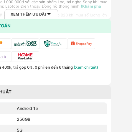
a 1.000.000đ với các sản phẩm Loa, tai nghe Sony khi mua
m: Laptop/ Điện thoại/ Đồng hồ thông minh
(Khám phá
XEM THÊM ƯU ĐÃI
ất cho khách hàng doanh nghiệp B2B khi mua số lượng lớn
TOÁN
 400k, trả góp 0%, 0 phí lên đến 6 tháng
(Xem chi tiết)
THUẬT
Android 15
256GB
5G