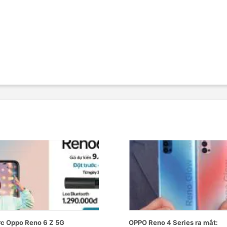
MP (f/1.8)
P (f/2.8)
 8MP (f/2.2)
SuperVOOC 80W
 Nano SIM + 1 eSIM
a/b/g/n/ac/ax, băng tần kép
LE
ớc Oppo Reno 6 Z 5G
OPPO Reno 4 Series ra mắt:
nghe Type-C