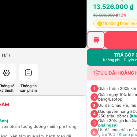
13.526.000 ₫
13.690.000 ₫
1.2%
28.000 ₫ Điểm th
TRẢ GÓP 
(
1
/
1
)
Không phí - Duyệt 
ƯU ĐÃI HOÀNG 
Thông số
Thông tin
Giảm thêm 200k kh
1
kỹ thuật
sản phẩm
Giảm ngay 10% khi 
2
bảng/Laptop
PHẨM
Ưu đãi Chào Hè, mu
3
Đặc quyền hạng EDU 
4
250 triệu đồng)
(Kh
Giảm 30% giá loa Xi
ành)
5
phá ngay)
ổi sản phẩm tương đương (miễn phí trong
Ưu đãi mua dán màn
6
giảm 10%
(Khám ph
hàng. Yên tâm mua sắm, hạch toán dễ