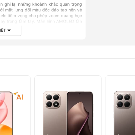
n ghi lại những khoảnh khắc quan trọng
ới mặt lưng đổi màu độc đáo tạo nên vẻ
h tele tiềm vọng cho phép zoom quang học
ngay trong tầm tay. Màn hình AMOLED tần
cùng pin dung lượng lớn và công nghệ sạc
IẾT
i hiệu năng mạnh mẽ từ chip MediaTek
u từ công việc đến giải trí.
n phong cách thời thượng, kết hợp với
oá bảo mật nhanh chóng.
t mang lại hình ảnh mượt mà, sắc nét và
g, xử lý mượt mọi tác vụ từ làm việc đến
à camera góc rộng 8MP cho phép chụp
ắc dù gần hay xa.
ời gian sử dụng lâu dài, không bị gián