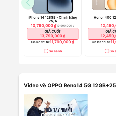
đoạn trải nghiệm.
Thông số kỹ thuật chi tiết của OPPO
iPhone 14 128GB - Chính hãng
Honor 400 1
VN/A
Thông số
Chi tiết
13,790,000 ₫
12,450,
19,990,000 ₫
GIÁ CUỐI:
GIÁ C
Trắng
Màu sắc
13,790,000 ₫
12,450,
Xanh lá
11,790,000 ₫
11
Giá lên đời từ:
Giá lên đời từ:
Kích thước
157.9 x 74.73 x 7.
So sánh
So 
Trọng lượng
~187g
Chuẩn chống nước, bụi
IP66, IP68, IP69
Kích thước 6.59 
Loại màn hình 
Độ phân giải 1.
Video về OPPO Reno14 5G 12GB+2
Màn hình
Tần số quét 12
Độ sáng tối đa 1
Hỗ trợ hiển thị 1
Hệ điều hành
ColorOS 15, nền t
Bộ xử lý
MediaTek Dimensit