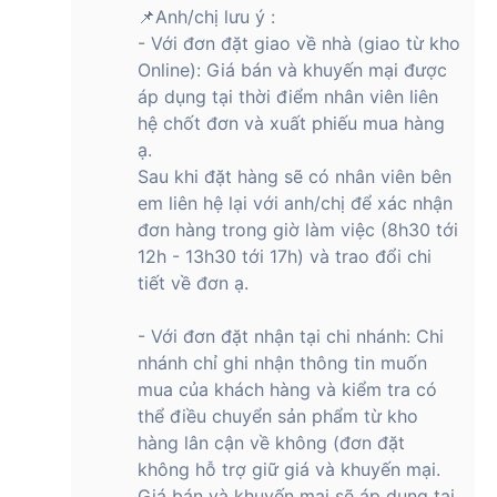
📌Anh/chị lưu ý :
hiển thị sẽ không làm bạn thất vọng.
- Với đơn đặt giao về nhà (giao từ kho
Màn hình được bảo vệ bằng kính Corning Gorilla Glass 7i
Online): Giá bán và khuyến mại được
mang lại khả năng bảo vệ tuyệt vời chống trầy xước. Nhờ
áp dụng tại thời điểm nhân viên liên
màn hình OLED, điện thoại còn có khả năng quét vân tay trên
hệ chốt đơn và xuất phiếu mua hàng
màn hình.
ạ.
Hiệu suất và phần mềm
Sau khi đặt hàng sẽ có nhân viên bên
em liên hệ lại với anh/chị để xác nhận
Điện thoại OPPO Reno 12 5G được trang bị chipset MediaTek
đơn hàng trong giờ làm việc (8h30 tới
Dimensity 7300-Energy kết hợp với GPU Arm Mali-G615,
12h - 13h30 tới 17h) và trao đổi chi
RAM LPDDR4X 12GB và bộ nhớ trong UFS 3.1 lên đến
tiết về đơn ạ.
256GB.
Reno 12 5G cũng chạy trên nền của hệ điều hành ColorOS
- Với đơn đặt nhận tại chi nhánh: Chi
14.1 dựa trên Android 14 ngay khi xuất xưởng. Sự kết hợp
nhánh chỉ ghi nhận thông tin muốn
này đảm bảo điện thoại có thể xử lý mọi tác vụ bạn cần
mua của khách hàng và kiểm tra có
dùng, từ các phiên chơi game chuyên sâu đến đa nhiệm với
thể điều chuyển sản phẩm từ kho
nhiều ứng dụng.
hàng lân cận về không (đơn đặt
không hỗ trợ giữ giá và khuyến mại.
ColorOS 14.1 mang đến giao diện người dùng mới mẻ và trực
Giá bán và khuyến mại sẽ áp dụng tại