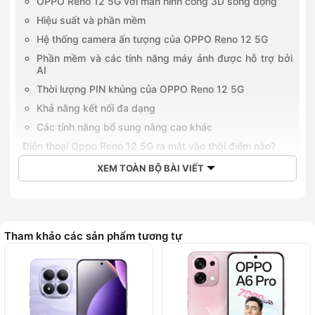
OPPO Reno 12 5G với màn hình cong 3D sống động
Hiệu suất và phần mềm
Hệ thống camera ấn tượng của OPPO Reno 12 5G
Phần mềm và các tính năng máy ảnh được hỗ trợ bởi
AI
Thời lượng PIN khủng của OPPO Reno 12 5G
Khả năng kết nối đa dạng
Các tính năng bổ sung nâng cao khác
Điện thoại Oppo Reno 12 5G ra mắt vào thời điểm nào?
Tham khảo giá bán của Oppo Reno 12 5G
XEM TOÀN BỘ BÀI VIẾT
So sánh Oppo Reno 12 5G với Oppo Reno 12 Pro 5G
Thiết kế tương tự với màn hình nâng cấp hơn
Camera của OPPO Reno 12 5G và OPPO Reno 12 Pro
5G
Tham khảo các sản phẩm tương tự
Các tính năng khác
Mua Oppo Reno 12 5G chính hãng tại Hoàng Hà Mobile