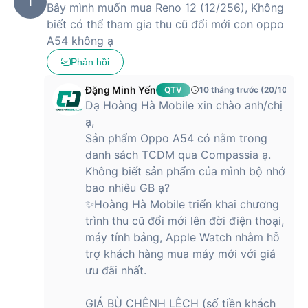
T
Bây mình muốn mua Reno 12 (12/256), Không
Cảm biến địa từ
biết có thể tham gia thu cũ đổi mới con oppo
Cảm biến tiệm cận trong màn
A54 không ạ
hình
Cảm biến quang học trong màn
Phản hồi
hình
Cảm biến
Cảm biến gia tốc
Cảm biến trọng lực
Đặng Minh Yến
QTV
10 tháng trước (20/10/202
Con quay hồi chuyển
Dạ Hoàng Hà Mobile xin chào anh/chị
Đếm bước
ạ,
Điều khiển từ xa hồng ngoại
Sản phẩm Oppo A54 có nằm trong
danh sách TCDM qua Compassia ạ.
Wi-Fi 6 (802.11ax), Wi-Fi 5
(802.11ac), 802.11a/b/g/n;
Không biết sản phẩm của mình bộ nhớ
WLAN 2.4G/WLAN 5G;
bao nhiêu GB ạ?
Màn hình WLAN;
✨Hoàng Hà Mobile triển khai chương
Kết nối
Kết nối WLAN;
2 × 2 MIMO
trình thu cũ đổi mới lên đời điện thoại,
Bluetooth 5.4
máy tính bảng, Apple Watch nhằm hỗ
USB Type C
NFC
trợ khách hàng mua máy mới với giá
ưu đãi nhất.
Đánh giá những điểm nổi bật nhất của
GIÁ BÙ CHÊNH LỆCH (số tiền khách
Oppo Reno 12 5G