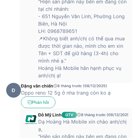
"Hiện sản phẩm này bên em đang còn
4K@30fps,
tại chi nhánh:
1080P@60fps/30fps và
- 651 Nguyễn Văn Linh, Phường Long
720P@30fps
Chống rung video: EIS/OIS,
Biên, Hà Nội
4K@30fps,
LH: 0968789651
1080P@60fps/30fps và
📌Không biết anh/chị có thể qua mua
Camera sau
720P@30fps
Zoom video: 4K@30fps,
được thời gian nào, mình cho em xin
1080P@60fps/30fps và
Tên + SDT để giữ hàng (3-4h) cho
720P@30fps
Chuyển động chậm video:
mình nhé ạ."
1080P@480fps/120fps và
Hoàng Hà Mobile hân hạnh phục vụ
720P@960fps/240fps
anh/chị ạ!
4K/1080P/720P@30fps,
Đặng văn chiến
8 tháng trước (08/12/2025)
Đ
1080P@30fps (làm đẹp được
Oppo reno 12 5g ở nha trang còn ko ạ
bật theo mặc định);
Ổn định video ở
Phản hồi
Camera trước
1080P/720P@30fps;
Thu phóng video;
Đỗ Mỹ Linh
QTV
8 tháng trước (09/12/2025)
Tua nhanh thời gian;
Dạ Hoàng Hà Mobile xin chào anh/chị
Không hỗ trợ chuyển động chậm
ạ,
Vi xử lý - Hệ điều hành
"Hiện sản phẩm này bên em đang còn