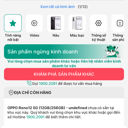
Xem tất cả hình ảnh
(
1
/
12
)
Tính năng
Video
Nâu
Màu bạc
Thông số
Thông tin
nổi bật
kỹ thuật
sản phẩm
Sản phẩm ngừng kinh doanh
Vui lòng chọn mua sản phẩm khác hoặc liên hệ nhân viên kinh
doanh tư vấn
KHÁM PHÁ SẢN PHẨM KHÁC
Gọi
1900.2091
để được tư vấn mua hàng
ĐỊA CHỈ CÒN HÀNG
OPPO Reno12 5G (12GB/256GB)
- undefined
chưa có sẵn tại
khu vực này. Quý khách vui lòng chọn khu vực khác hoặc gọi đến
số Hotline
1900.2091
để biết thêm chi tiết.