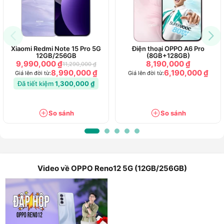
Xiaomi Redmi Note 15 Pro 5G
Điện thoại OPPO A6 Pro
12GB/256GB
(8GB+128GB)
9,990,000 ₫
8,190,000 ₫
11,290,000 ₫
8,990,000 ₫
6,190,000 ₫
Giá lên đời từ:
Giá lên đời từ:
Đã tiết kiệm
1,300,000 ₫
So sánh
So sánh
Video về OPPO Reno12 5G (12GB/256GB)
OPPO Reno 12 5G
là một trong hai chiếc điện thoại thuộc
series Reno 12 mới của
OPPO
. Phiên bản được giới thiệu với
thiết kế mặt sau gợn sóng và màn hình ở mặt trước trang bị
tấm nền AMOLED cong 3D cực kì mới lạ. Với chipset