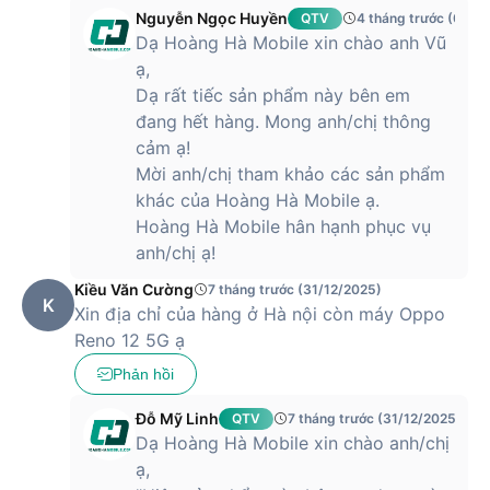
Trọng lượng
177g
Nguyễn Ngọc Huyền
QTV
4 tháng trước (06/0
Camera
Dạ Hoàng Hà Mobile xin chào anh Vũ
Chính: 50MP; f/1.8; FOV 79°; Ống
ạ,
kính 5P; AF; Hỗ trợ OIS
Dạ rất tiếc sản phẩm này bên em
Góc siêu rộng: 8MP; f/2.2; FOV
Camera sau
đang hết hàng. Mong anh/chị thông
112°; Ống kính 5P
Macro: 2MP; f/2.4; FOV 89°; Ống
cảm ạ!
kính 3P
Mời anh/chị tham khảo các sản phẩm
32MP, f/2.0, FOV 90°; ống kính 5P; hỗ
khác của Hoàng Hà Mobile ạ.
Camera trước
trợ AF
Hoàng Hà Mobile hân hạnh phục vụ
anh/chị ạ!
Camera sau: Chuyên nghiệp,
Video, Ảnh, Chân dung, Ban
Kiều Văn Cường
đêm, HD siêu nét, Toàn cảnh,
7 tháng trước (31/12/2025)
K
Chuyển động chậm, Tua nhanh
Xin địa chỉ của hàng ở Hà nội còn máy Oppo
thời gian, Video xem kép, Nhãn
Reno 12 5G ạ
Chế độ chụp
dán, Máy quét tài liệu và Ống
kính Google
Phản hồi
Camera trước: Video, Ảnh, Chân
dung, Ban đêm, Toàn cảnh, Tua
Đỗ Mỹ Linh
QTV
7 tháng trước (31/12/2025)
nhanh thời gian, Video xem kép,
Nhãn dán…
Dạ Hoàng Hà Mobile xin chào anh/chị
ạ,
Video