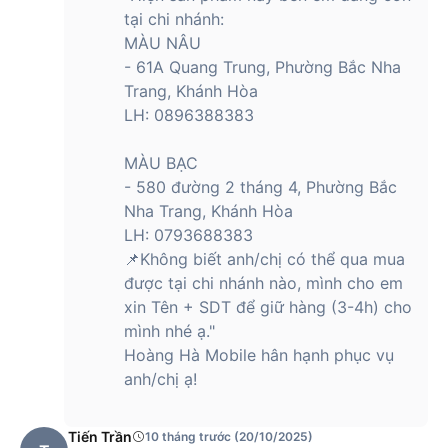
Hệ thống SoC
MediaTek Dimensity 7300-Energy
tại chi nhánh:
CPU
8 cores
MÀU NÂU
GPU
Arm Mali-G615
- 61A Quang Trung, Phường Bắc Nha
Hệ điều hành
ColorOS 14.1
Dung lượng bộ nhớ
Trang, Khánh Hòa
RAM và ROM
12 GB + 256 GB
LH: 0896388383
Loại RAM
LPDDR4X@2133 MHz, 2 x 16 bit
Thông số kỹ thuật
UFS 3.1
MÀU BẠC
ROM
- 580 đường 2 tháng 4, Phường Bắc
Thẻ lưu trữ điện
Độ phân giải 3.0
thoại
Nha Trang, Khánh Hòa
USB OTG
Được hỗ trợ
LH: 0793688383
📌Không biết anh/chị có thể qua mua
4880mAh/19.09Wh (Định mức)
PIN
5000mAh/19.5Wh (Điển hình)
được tại chi nhánh nào, mình cho em
xin Tên + SDT để giữ hàng (3-4h) cho
SUPERVOOC TM 2.0
mình nhé ạ."
Sạc nhanh
SUPERVOOC VOOC 3.0
Hoàng Hà Mobile hân hạnh phục vụ
PD2.0 (9V, 1.5A)
anh/chị ạ!
Vân tay
Sinh trắc học
Nhận dạng khuôn mặt
Tiến Trần
10 tháng trước (20/10/2025)