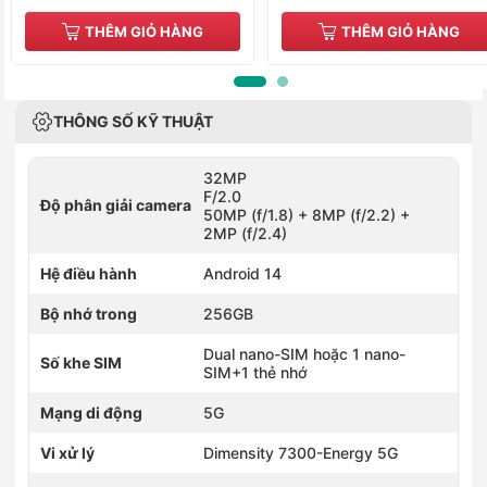
THÊM GIỎ HÀNG
THÊM GIỎ HÀNG
THÔNG SỐ KỸ THUẬT
32MP
F/2.0
Độ phân giải camera
50MP (f/1.8) + 8MP (f/2.2) +
2MP (f/2.4)
Hệ điều hành
Android 14
Bộ nhớ trong
256GB
Dual nano-SIM hoặc 1 nano-
Số khe SIM
SIM+1 thẻ nhớ
Mạng di động
5G
Vi xử lý
Dimensity 7300-Energy 5G