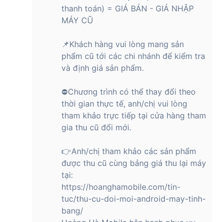
thanh toán) = GIÁ BÁN - GIÁ NHẬP
Với sự kết hợp giữa công nghệ tiên tiến, thiết kế đẹp mắt và
MÁY CŨ
các tính năng thân thiện với người dùng, Reno 12 5G đã thu
hút sự chú ý của những người đam mê công nghệ và người
📌Khách hàng vui lòng mang sản
dùng hàng ngày.
phẩm cũ tới các chi nhánh để kiểm tra
Thiết kế mỏng nhẹ theo xu hướng hiện đại
và định giá sản phẩm.
Reno 12 5G của Oppo đã có một bước đột phá về ngôn ngữ
⛔Chương trình có thể thay đổi theo
thiết kế cho sản phẩm mới của mình. Chiếc điện thoại này có
thời gian thực tế, anh/chị vui lòng
vẻ ngoài bóng bẩy, hiện đại với mặt trước và mặt sau bằng
tham khảo trực tiếp tại cửa hàng tham
kính, được bao quanh bởi các đường cong thanh lịch của
gia thu cũ đổi mới.
khung hợp kim chắc chắn.
Thiết kế tạo cảm giác cao cấp khi cầm trên tay, với trọng
👉Anh/chị tham khảo các sản phẩm
lượng 177g cân bằng với độ dày khoảng 7,57mm cho thấy độ
được thu cũ cùng bảng giá thu lại máy
bền mà không cồng kềnh.
tại:
https://hoanghamobile.com/tin-
tuc/thu-cu-doi-moi-android-may-tinh-
Mặt sau là sự kết hợp giữa tính năng thiết kế 3D gợn sóng
bang/
với lớp hoàn thiện chuyển màu tinh tế bắt sáng đẹp mắt, tạo